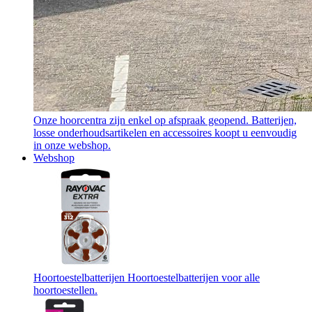
Onze hoorcentra zijn enkel op afspraak geopend. Batterijen,
losse onderhoudsartikelen en accessoires koopt u eenvoudig
in onze webshop.
Webshop
Hoortoestelbatterijen
Hoortoestelbatterijen voor alle
hoortoestellen.