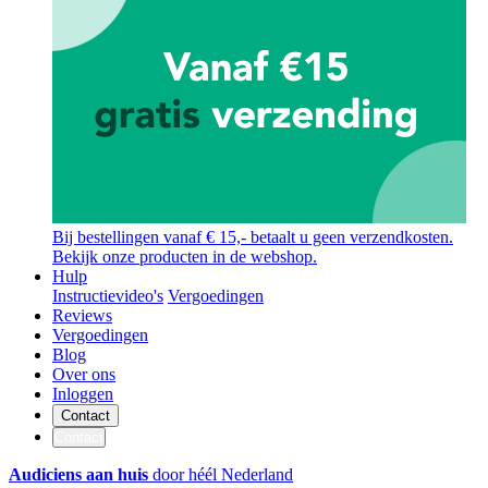
Bij bestellingen vanaf € 15,- betaalt u geen verzendkosten.
Bekijk onze producten in de webshop.
Hulp
Instructievideo's
Vergoedingen
Reviews
Vergoedingen
Blog
Over ons
Inloggen
Contact
Contact
Audiciens aan huis
door héél Nederland