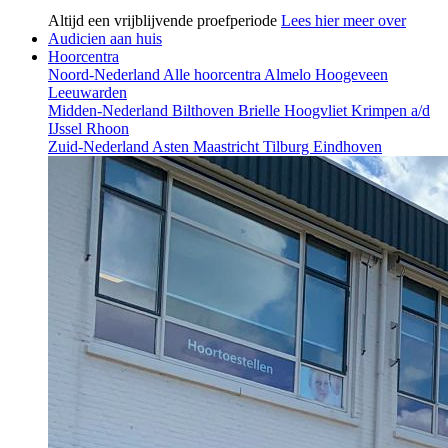
Altijd een vrijblijvende proefperiode
Lees hier meer over
Audicien aan huis
Hoorcentra
Noord-Nederland
Alle hoorcentra
Almelo
Hoogeveen
Leeuwarden
Midden-Nederland
Bilthoven
Brielle
Hoogvliet
Krimpen a/d
IJssel
Rhoon
Zuid-Nederland
Asten
Maastricht
Tilburg
Eindhoven