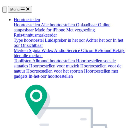
Menu
Hoortoestellen
Hoortoestellen
Alle hoortoestellen
Oplaadbaar
Online
aanpasbaar
Made for iPhone
Met vergoeding
Ruis/tinnitusmaskeerder
Type hoortoestel
Luidspreker in het oor
Achter het oor
In het
oor
Onzichtbaar
Merken
Signia
Widex
Audio Service
Oticon
ReSound
Bekijk
hier alle merken
Toplijsten
Allround hoortoestellen
Hoortoestellen sociale
situaties
Hoortoestellen voor muziek
Hoortoestellen voor de
natuur
Hoortoestellen voor het sporten
Hoortoestellen met
gadgets
In-het-oor hoortoestellen