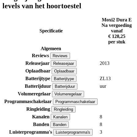
levels van het hoortoestel
Moxi2 Dura E
Na vergoeding
Specificatie
vanaf
€ 128,25
per stuk
Algemeen
Reviews
Reviews
Releasejaar
2013
Releasejaar
Oplaadbaar
Oplaadbaar
Batterijtype
ZL13
Batterijtype
Batterijduur
uur
Batterijduur
Volumeregelaar
Volumeregelaar
Programmaschakelaar
Programmaschakelaar
Ringleiding
Ringleiding
Kanalen
8
Kanalen
Banden
8
Banden
Luisterprogramma's
3
Luisterprogramma's