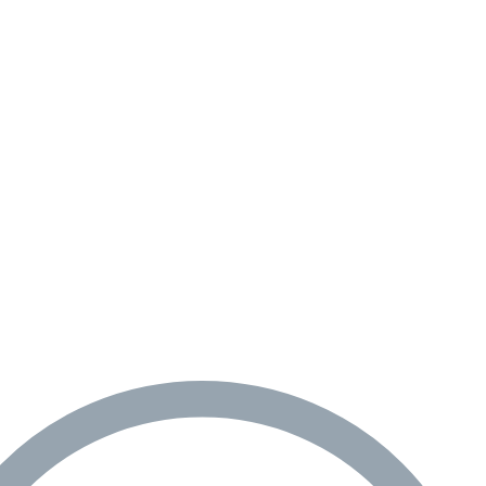
re AI
Audio Service R LI 7
n