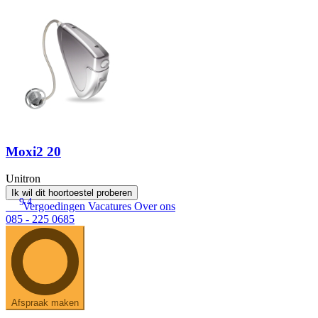
Moxi2 20
Unitron
Ik wil dit hoortoestel proberen
9.4
Vergoedingen
Vacatures
Over ons
085 - 225 0685
Afspraak maken