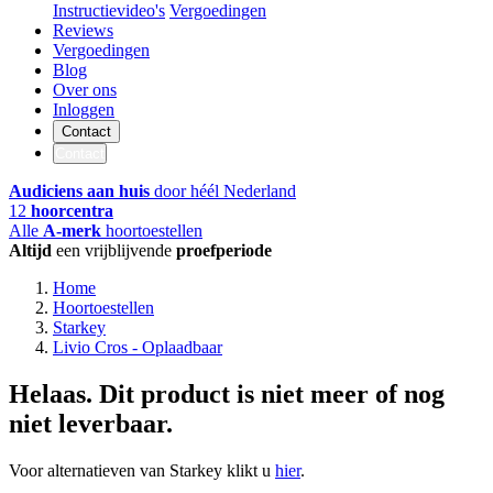
Instructievideo's
Vergoedingen
Reviews
Vergoedingen
Blog
Over ons
Inloggen
Contact
Contact
Audiciens aan huis
door héél Nederland
12
hoorcentra
Alle
A-merk
hoortoestellen
Altijd
een vrijblijvende
proefperiode
Home
Hoortoestellen
Starkey
Livio Cros - Oplaadbaar
Helaas. Dit product is niet meer of nog
niet leverbaar.
Voor alternatieven van Starkey klikt u
hier
.