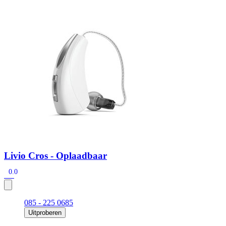
Zoeken
Snel zoeken
Signia hoortoestellen
Signia Pure BCT IX
Signia Silk IX
Widex
Allure AI
Audio Service R LI 7
Hoortoestelbatterijen
Widex filters
Filters
Domes
Onderhoudsartikelen
Signia Active Mini IX - Oplaadbaar
De Signia Active Mini IX is het nieuwste hoortoestel van Signia.
Bekijk
Livio Cros - Oplaadbaar
0.0
085 - 225 0685
Uitproberen