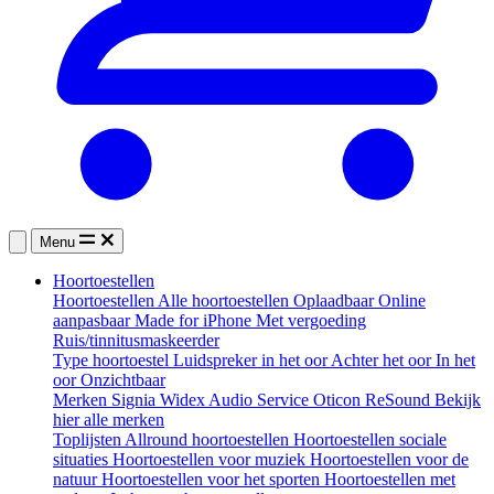
Menu
Hoortoestellen
Hoortoestellen
Alle hoortoestellen
Oplaadbaar
Online
aanpasbaar
Made for iPhone
Met vergoeding
Ruis/tinnitusmaskeerder
Type hoortoestel
Luidspreker in het oor
Achter het oor
In het
oor
Onzichtbaar
Merken
Signia
Widex
Audio Service
Oticon
ReSound
Bekijk
hier alle merken
Toplijsten
Allround hoortoestellen
Hoortoestellen sociale
situaties
Hoortoestellen voor muziek
Hoortoestellen voor de
natuur
Hoortoestellen voor het sporten
Hoortoestellen met