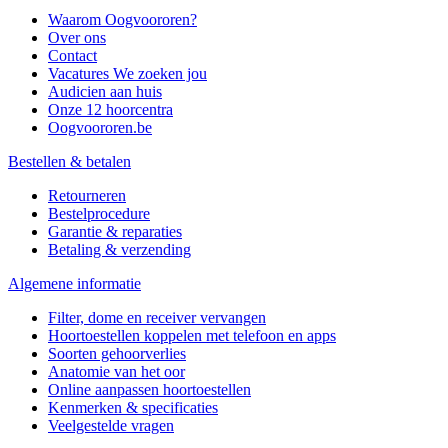
Waarom Oogvoororen?
Over ons
Contact
Vacatures
We zoeken jou
Audicien aan huis
Onze 12 hoorcentra
Oogvoororen.be
Bestellen & betalen
Retourneren
Bestelprocedure
Garantie & reparaties
Betaling & verzending
Algemene informatie
Filter, dome en receiver vervangen
Hoortoestellen koppelen met telefoon en apps
Soorten gehoorverlies
Anatomie van het oor
Online aanpassen hoortoestellen
Kenmerken & specificaties
Veelgestelde vragen