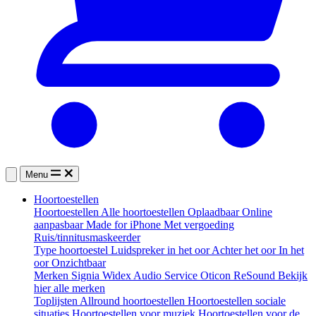
Menu
Hoortoestellen
Hoortoestellen
Alle hoortoestellen
Oplaadbaar
Online
aanpasbaar
Made for iPhone
Met vergoeding
Ruis/tinnitusmaskeerder
Type hoortoestel
Luidspreker in het oor
Achter het oor
In het
oor
Onzichtbaar
Merken
Signia
Widex
Audio Service
Oticon
ReSound
Bekijk
hier alle merken
Toplijsten
Allround hoortoestellen
Hoortoestellen sociale
situaties
Hoortoestellen voor muziek
Hoortoestellen voor de