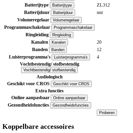
Batterijtype
ZL312
Batterijtype
Batterijduur
uur
Batterijduur
Volumeregelaar
Volumeregelaar
Programmaschakelaar
Programmaschakelaar
Ringleiding
Ringleiding
Kanalen
20
Kanalen
Banden
12
Banden
Luisterprogramma's
4
Luisterprogramma's
Vochtbestendig/ stofbestendig
Vochtbestendig/ stofbestendig
Audiologisch
Geschikt voor CROS
Geschikt voor CROS
Extra functies
Online aanpasbaar
Online aanpasbaar
Gezondheidsfuncties
Gezondheidsfuncties
Proberen
Koppelbare accessoires