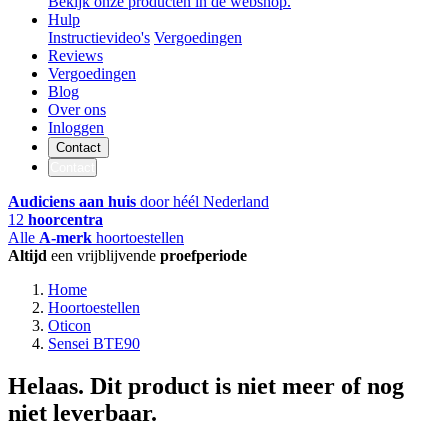
Bekijk onze producten in de webshop.
Hulp
Instructievideo's
Vergoedingen
Reviews
Vergoedingen
Blog
Over ons
Inloggen
Contact
Contact
Audiciens aan huis
door héél Nederland
12
hoorcentra
Alle
A-merk
hoortoestellen
Altijd
een vrijblijvende
proefperiode
Home
Hoortoestellen
Oticon
Sensei BTE90
Helaas. Dit product is niet meer of nog
niet leverbaar.