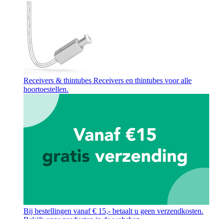
Receivers & thintubes
Receivers en thintubes voor alle
hoortoestellen.
Bij bestellingen vanaf € 15,- betaalt u geen verzendkosten.