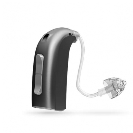
Zoeken
Snel zoeken
Signia hoortoestellen
Signia Pure BCT IX
Signia Silk IX
Widex Allu
Hoortoestelbatterijen
Widex filters
Filters
Domes
Onderhoudsartikele
Signia Active Mini IX - Oplaadbaar
De Signia Active Mini IX is het nieuwste hoortoestel van Signia.
Bekijk