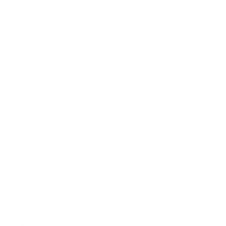
re AI
Audio Service R LI 7
n