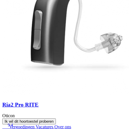
Ria2 Pro RITE
Oticon
Ik wil dit hoortoestel proberen
9.4
Vergoedingen
Vacatures
Over ons