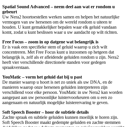
Spatial Sound Advanced – neem deel aan wat er rondom u
gebeurt
Uw Nera2 hoortoestellen werken samen en helpen het natuurlijke
vermogen van uw hersenen om de wereld rondom u uiteen te
houden. U kunt gemakkelijker bepalen waar elk geluid vandaan
komt, zodat u kunt beslissen waar u uw aandacht op wilt richten.
Free Focus – zoom in op datgene wat belangrijk is
Er is vaak een specifieke stem of geluid waarop u zich wilt
concentreren. Met Free Focus kunt u inzoomen op hetgeen dat
belangrijk is, zelf als er afleidende geluiden rondom u zijn. Nera2
heeft vier verschillende directionele standen voor gedegen
spraakverstaan.
YouMatic – vorm het geluid dat bij u past
De manier waarop u hoort is net zo uniek als uw DNA, en de
manieren waarop onze hersenen geluiden interpreteren zijn
verschillend voor elke persoon. YouMatic in uw Nera2 kan worden
aangepast aan uw persoonlijke luistervoorkeuren om u een zo
aangenaam en natuurlijk mogelijke luisterervaring te geven.
Soft Speech Booster – hoor de subtiele details
Zachte spraak en subtiele geluiden kunnen moeilijk te horen zijn.
Soft Speech Booster maakt gedempte geluiden en zachte stemmen