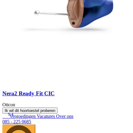
Nera2 Ready Fit CIC
Oticon
Ik wil dit hoortoestel proberen
9.4
Vergoedingen
Vacatures
Over ons
085 - 225 0685