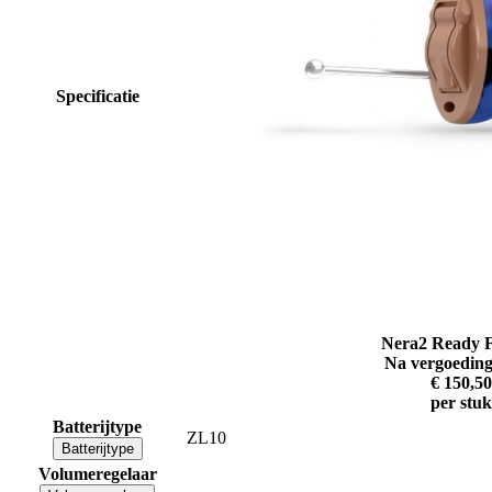
Specificatie
Nera2 Ready F
Na vergoeding
€ 150,50
per stuk
Batterijtype
ZL10
Batterijtype
Volumeregelaar