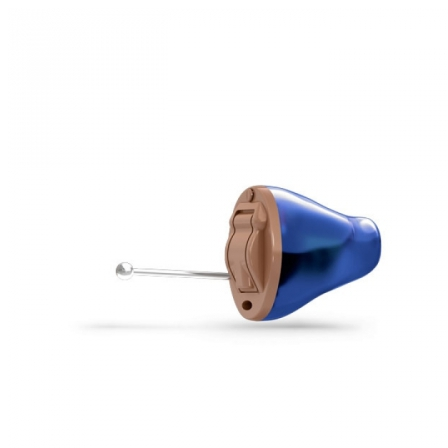
Zoeken
Snel zoeken
Signia hoortoestellen
Signia Pure BCT IX
Signia Silk IX
Widex
Allure AI
Audio Service R LI 7
Hoortoestelbatterijen
Widex filters
Filters
Domes
Onderhoudsartikelen
Signia Active Mini IX - Oplaadbaar
De Signia Active Mini IX is het nieuwste hoortoestel van Signia.
Bekijk