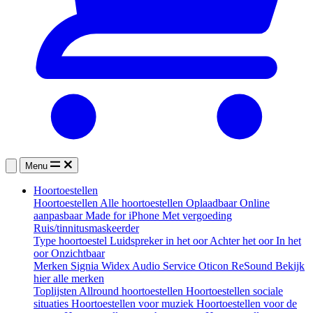
Menu
Hoortoestellen
Hoortoestellen
Alle hoortoestellen
Oplaadbaar
Online
aanpasbaar
Made for iPhone
Met vergoeding
Ruis/tinnitusmaskeerder
Type hoortoestel
Luidspreker in het oor
Achter het oor
In het
oor
Onzichtbaar
Merken
Signia
Widex
Audio Service
Oticon
ReSound
Bekijk
hier alle merken
Toplijsten
Allround hoortoestellen
Hoortoestellen sociale
situaties
Hoortoestellen voor muziek
Hoortoestellen voor de