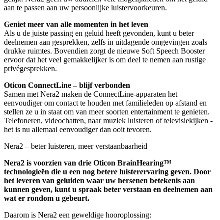
aan te passen aan uw persoonlijke luistervoorkeuren.
Geniet meer van alle momenten in het leven
Als u de juiste passing en geluid heeft gevonden, kunt u beter
deelnemen aan gesprekken, zelfs in uitdagende omgevingen zoals
drukke ruimtes. Bovendien zorgt de nieuwe Soft Speech Booster
ervoor dat het veel gemakkelijker is om deel te nemen aan rustige
privégesprekken.
Oticon ConnectLine – blijf verbonden
Samen met Nera2 maken de ConnectLine-apparaten het
eenvoudiger om contact te houden met familieleden op afstand en
stellen ze u in staat om van meer soorten entertainment te genieten.
Telefoneren, videochatten, naar muziek luisteren of televisiekijken -
het is nu allemaal eenvoudiger dan ooit tevoren.
Nera2 – beter luisteren, meer verstaanbaarheid
Nera2 is voorzien van drie Oticon BrainHearing™
technologieën die u een nog betere luisterervaring geven. Door
het leveren van geluiden waar uw hersenen betekenis aan
kunnen geven, kunt u spraak beter verstaan en deelnemen aan
wat er rondom u gebeurt.
Daarom is Nera2 een geweldige hooroplossing: