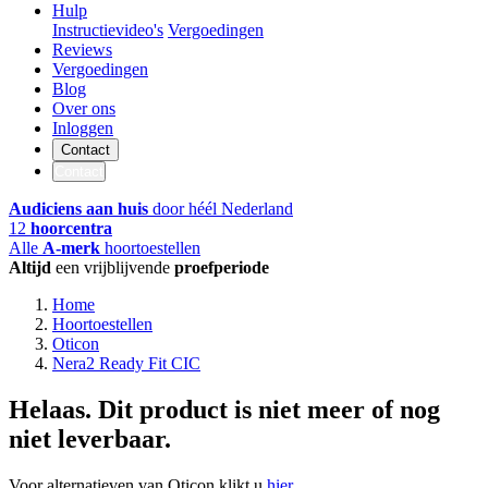
Hulp
Instructievideo's
Vergoedingen
Reviews
Vergoedingen
Blog
Over ons
Inloggen
Contact
Contact
Audiciens aan huis
door héél Nederland
12
hoorcentra
Alle
A-merk
hoortoestellen
Altijd
een vrijblijvende
proefperiode
Home
Hoortoestellen
Oticon
Nera2 Ready Fit CIC
Helaas. Dit product is niet meer of nog
niet leverbaar.
Voor alternatieven van Oticon klikt u
hier
.