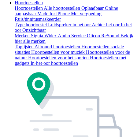
Hoortoestellen
Hoortoestellen
Alle hoortoestellen
Oplaadbaar
Online
aanpasbaar
Made for iPhone
Met vergoeding
Ruis/tinnitusmaskeerder
Type hoortoestel
Luidspreker in het oor
Achter het oor
In het
oor
Onzichtbaar
Merken
Signia
Widex
Audio Service
Oticon
ReSound
Bekijk
hier alle merken
Toplijsten
Allround hoortoestellen
Hoortoestellen sociale
situaties
Hoortoestellen voor muziek
Hoortoestellen voor de
natuur
Hoortoestellen voor het sporten
Hoortoestellen met
gadgets
In-het-oor hoortoestellen