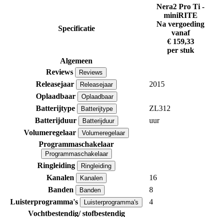
Nera2 Pro Ti -
miniRITE
Na vergoeding
Specificatie
vanaf
€ 159,33
per stuk
Algemeen
Reviews
Reviews
Releasejaar
2015
Releasejaar
Oplaadbaar
Oplaadbaar
Batterijtype
ZL312
Batterijtype
Batterijduur
uur
Batterijduur
Volumeregelaar
Volumeregelaar
Programmaschakelaar
Programmaschakelaar
Ringleiding
Ringleiding
Kanalen
16
Kanalen
Banden
8
Banden
Luisterprogramma's
4
Luisterprogramma's
Vochtbestendig/ stofbestendig