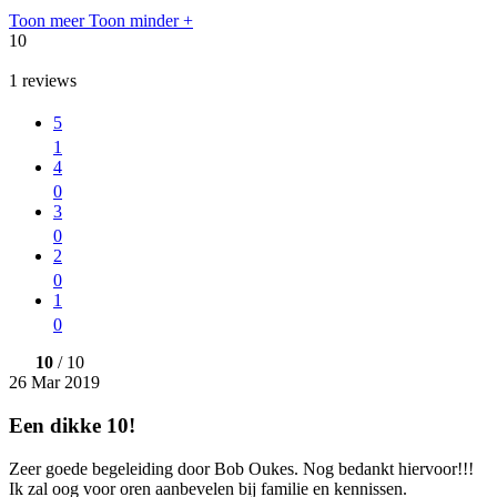
Toon meer
Toon minder
+
10
1
reviews
5
1
4
0
3
0
2
0
1
0
10
/ 10
26 Mar 2019
Een dikke 10!
Zeer goede begeleiding door Bob Oukes. Nog bedankt hiervoor!!!
Ik zal oog voor oren aanbevelen bij familie en kennissen.