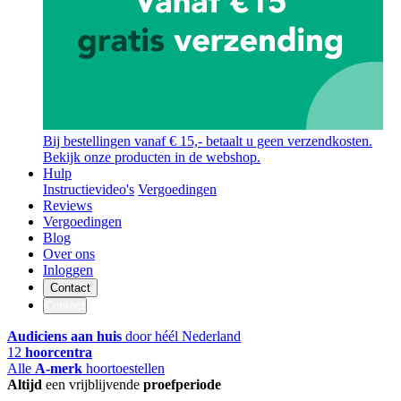
Bij bestellingen vanaf € 15,- betaalt u geen verzendkosten.
Bekijk onze producten in de webshop.
Hulp
Instructievideo's
Vergoedingen
Reviews
Vergoedingen
Blog
Over ons
Inloggen
Contact
Contact
Audiciens aan huis
door héél Nederland
12
hoorcentra
Alle
A-merk
hoortoestellen
Altijd
een vrijblijvende
proefperiode