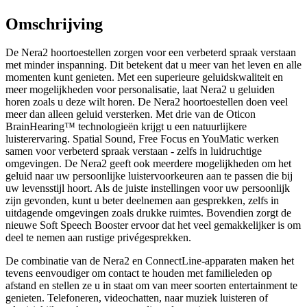
Omschrijving
De Nera2 hoortoestellen zorgen voor een verbeterd spraak verstaan
met minder inspanning. Dit betekent dat u meer van het leven en alle
momenten kunt genieten. Met een superieure geluidskwaliteit en
meer mogelijkheden voor personalisatie, laat Nera2 u geluiden
horen zoals u deze wilt horen. De Nera2 hoortoestellen doen veel
meer dan alleen geluid versterken. Met drie van de Oticon
BrainHearing™ technologieën krijgt u een natuurlijkere
luisterervaring. Spatial Sound, Free Focus en YouMatic werken
samen voor verbeterd spraak verstaan - zelfs in luidruchtige
omgevingen. De Nera2 geeft ook meerdere mogelijkheden om het
geluid naar uw persoonlijke luistervoorkeuren aan te passen die bij
uw levensstijl hoort. Als de juiste instellingen voor uw persoonlijk
zijn gevonden, kunt u beter deelnemen aan gesprekken, zelfs in
uitdagende omgevingen zoals drukke ruimtes. Bovendien zorgt de
nieuwe Soft Speech Booster ervoor dat het veel gemakkelijker is om
deel te nemen aan rustige privégesprekken.
De combinatie van de Nera2 en ConnectLine-apparaten maken het
tevens eenvoudiger om contact te houden met familieleden op
afstand en stellen ze u in staat om van meer soorten entertainment te
genieten. Telefoneren, videochatten, naar muziek luisteren of