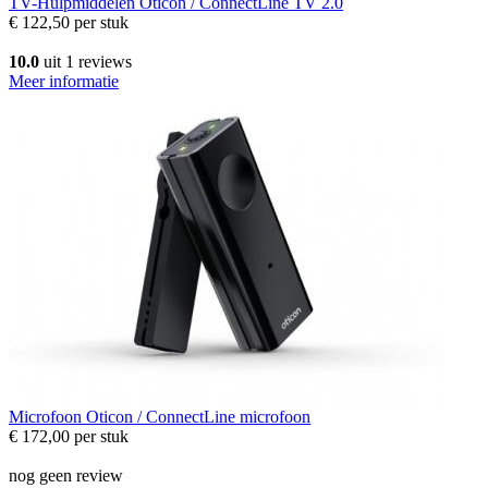
TV-Hulpmiddelen
Oticon / ConnectLine TV 2.0
€ 122,50
per stuk
10.0
uit 1 reviews
Meer informatie
Microfoon
Oticon / ConnectLine microfoon
€ 172,00
per stuk
nog geen review