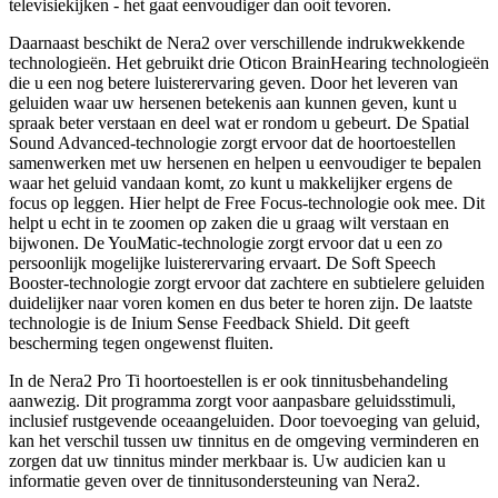
televisiekijken - het gaat eenvoudiger dan ooit tevoren.
Daarnaast beschikt de Nera2 over verschillende indrukwekkende
technologieën. Het gebruikt drie Oticon BrainHearing technologieën
die u een nog betere luisterervaring geven. Door het leveren van
geluiden waar uw hersenen betekenis aan kunnen geven, kunt u
spraak beter verstaan en deel wat er rondom u gebeurt. De Spatial
Sound Advanced-technologie zorgt ervoor dat de hoortoestellen
samenwerken met uw hersenen en helpen u eenvoudiger te bepalen
waar het geluid vandaan komt, zo kunt u makkelijker ergens de
focus op leggen. Hier helpt de Free Focus-technologie ook mee. Dit
helpt u echt in te zoomen op zaken die u graag wilt verstaan en
bijwonen. De YouMatic-technologie zorgt ervoor dat u een zo
persoonlijk mogelijke luisterervaring ervaart. De Soft Speech
Booster-technologie zorgt ervoor dat zachtere en subtielere geluiden
duidelijker naar voren komen en dus beter te horen zijn. De laatste
technologie is de Inium Sense Feedback Shield. Dit geeft
bescherming tegen ongewenst fluiten.
In de Nera2 Pro Ti hoortoestellen is er ook tinnitusbehandeling
aanwezig. Dit programma zorgt voor aanpasbare geluidsstimuli,
inclusief rustgevende oceaangeluiden. Door toevoeging van geluid,
kan het verschil tussen uw tinnitus en de omgeving verminderen en
zorgen dat uw tinnitus minder merkbaar is. Uw audicien kan u
informatie geven over de tinnitusondersteuning van Nera2.