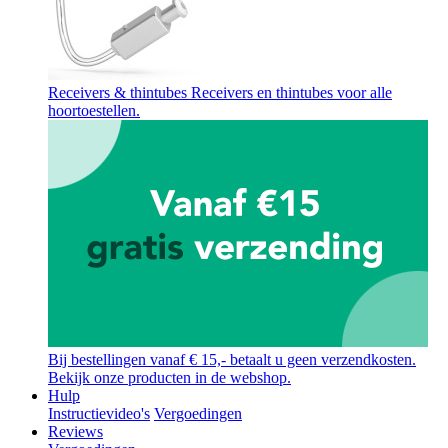
Receivers & thintubes
Receivers en thintubes voor alle
hoortoestellen.
Bij bestellingen vanaf € 15,- betaalt u geen verzendkosten.
Bekijk onze producten in de webshop.
Hulp
Instructievideo's
Vergoedingen
Reviews