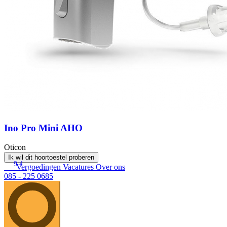
Ino Pro Mini AHO
Oticon
Ik wil dit hoortoestel proberen
9.4
Vergoedingen
Vacatures
Over ons
085 - 225 0685