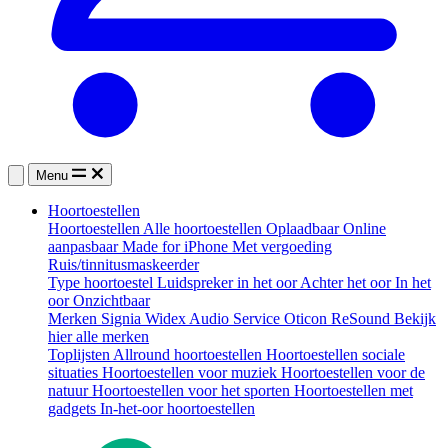
Menu
Hoortoestellen
Hoortoestellen
Alle hoortoestellen
Oplaadbaar
Online
aanpasbaar
Made for iPhone
Met vergoeding
Ruis/tinnitusmaskeerder
Type hoortoestel
Luidspreker in het oor
Achter het oor
In het
oor
Onzichtbaar
Merken
Signia
Widex
Audio Service
Oticon
ReSound
Bekijk
hier alle merken
Toplijsten
Allround hoortoestellen
Hoortoestellen sociale
situaties
Hoortoestellen voor muziek
Hoortoestellen voor de
natuur
Hoortoestellen voor het sporten
Hoortoestellen met
gadgets
In-het-oor hoortoestellen