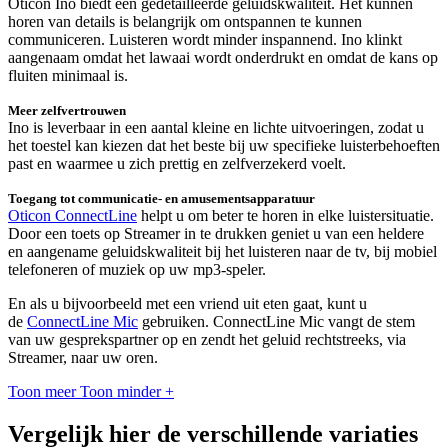
Oticon Ino biedt een gedetailleerde geluidskwaliteit. Het kunnen
horen van details is belangrijk om ontspannen te kunnen
communiceren. Luisteren wordt minder inspannend. Ino klinkt
aangenaam omdat het lawaai wordt onderdrukt en omdat de kans op
fluiten minimaal is.
Meer zelfvertrouwen
Ino is leverbaar in een aantal kleine en lichte uitvoeringen, zodat u
het toestel kan kiezen dat het beste bij uw specifieke luisterbehoeften
past en waarmee u zich prettig en zelfverzekerd voelt.
Toegang tot communicatie- en amusementsapparatuur
Oticon ConnectLine
helpt u om beter te horen in elke luistersituatie.
Door een toets op Streamer in te drukken geniet u van een heldere
en aangename geluidskwaliteit bij het luisteren naar de tv, bij mobiel
telefoneren of muziek op uw mp3-speler.
En als u bijvoorbeeld met een vriend uit eten gaat, kunt u
de
ConnectLine Mic
gebruiken. ConnectLine Mic vangt de stem
van uw gesprekspartner op en zendt het geluid rechtstreeks, via
Streamer, naar uw oren.
Toon meer
Toon minder
+
Vergelijk hier de verschillende variaties