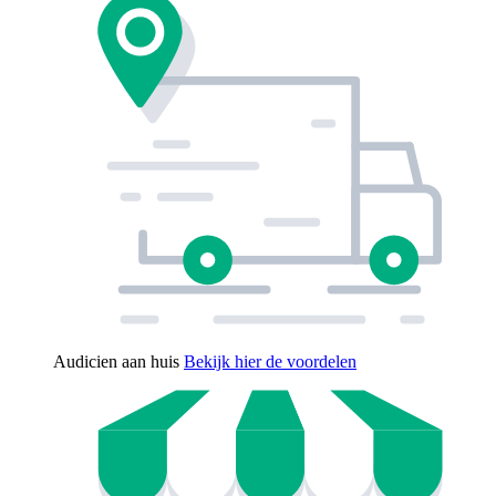
Audicien aan huis
Bekijk hier de voordelen