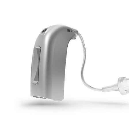
Zoeken
Snel zoeken
Signia hoortoestellen
Signia Pure BCT IX
Signia Silk IX
Widex
Allure AI
Audio Service R LI 7
Hoortoestelbatterijen
Widex filters
Filters
Domes
Onderhoudsartikelen
Signia Active Mini IX - Oplaadbaar
De Signia Active Mini IX is het nieuwste hoortoestel van Signia.
Bekijk