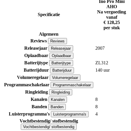
Ino Pro Mini
AHO
Na vergoeding
Specificatie
vanaf
€ 128,25
per stuk
Algemeen
Reviews
Reviews
Releasejaar
2007
Releasejaar
Oplaadbaar
Oplaadbaar
Batterijtype
ZL312
Batterijtype
Batterijduur
140 uur
Batterijduur
Volumeregelaar
Volumeregelaar
Programmaschakelaar
Programmaschakelaar
Ringleiding
Ringleiding
Kanalen
8
Kanalen
Banden
8
Banden
Luisterprogramma's
4
Luisterprogramma's
Vochtbestendig/ stofbestendig
Vochtbestendig/ stofbestendig