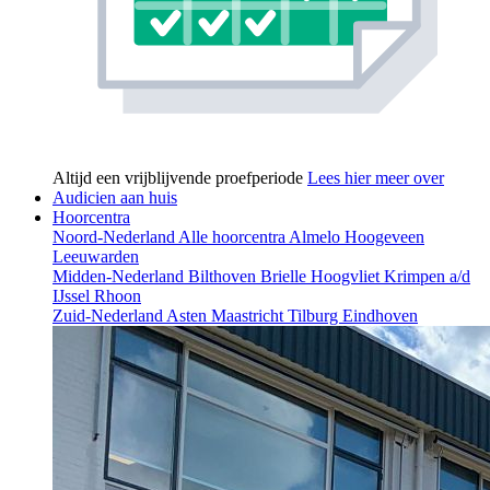
Altijd een vrijblijvende proefperiode
Lees hier meer over
Audicien aan huis
Hoorcentra
Noord-Nederland
Alle hoorcentra
Almelo
Hoogeveen
Leeuwarden
Midden-Nederland
Bilthoven
Brielle
Hoogvliet
Krimpen a/d
IJssel
Rhoon
Zuid-Nederland
Asten
Maastricht
Tilburg
Eindhoven