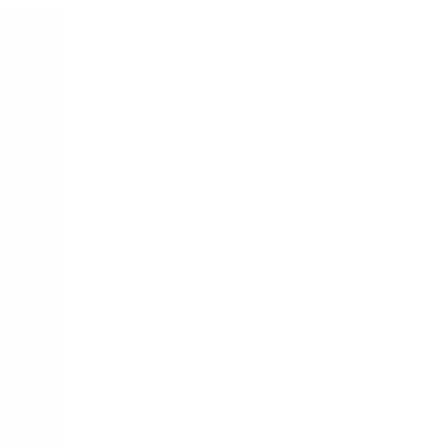
re AI
Audio Service R LI 7
n