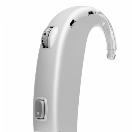
Zoeken
Snel zoeken
Signia hoortoestellen
Signia Pure BCT IX
Signia Silk IX
Widex Allu
Hoortoestelbatterijen
Widex filters
Filters
Domes
Onderhoudsartikele
Signia Active Mini IX - Oplaadbaar
De Signia Active Mini IX is het nieuwste hoortoestel van Signia.
Bekijk