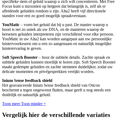
specifieke stem of geluid waarop u zich wilt concentreren. Met Free
Focus kunt u inzoomen op hetgeen dat belangrijk is, zelf als er
afleidende geluiden rondom u zijn. Alta2 heeft vijf directionele
standen voor een zo goed mogelijk spraakverstaan.
YouMatic
– vorm het geluid dat bij u past. De manier waarop u
hoort is net zo uniek als uw DNA, en de manieren waarop de
hersenen geluiden interpreteren zijn verschillend voor elke persoon.
YouMatic in uw Alta2 kan worden aangepast aan uw persoonlijke
luistervoorkeuren om u een zo aangenaam en natuurlijk mogelijke
luisterervaring te geven.
Soft Speech Booster
– hoor de subtiele details. Zachte spraak en
subtiele geluiden kunnen moeilijk te horen zijn. Soft Speech Booster
maakt gedempte geluiden en zachte stemmen duidelijker, zodat uw
delicate momenten en privégesprekken verrijkt worden.
Inium Sense feedback shield
Het geavanceerde Inium Sense feedback shield van Oticon
beschermt u tegen ongewenst fluiten, maar geeft u nog steeds een
duidelijk en natuurlijk geluid.
Toon meer
Toon minder
+
Vergelijk hier de verschillende variaties