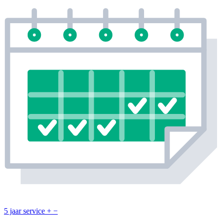
5 jaar service
+
−