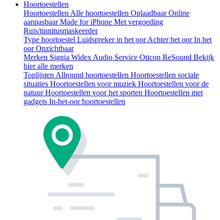
Hoortoestellen
Hoortoestellen
Alle hoortoestellen
Oplaadbaar
Online
aanpasbaar
Made for iPhone
Met vergoeding
Ruis/tinnitusmaskeerder
Type hoortoestel
Luidspreker in het oor
Achter het oor
In het
oor
Onzichtbaar
Merken
Signia
Widex
Audio Service
Oticon
ReSound
Bekijk
hier alle merken
Toplijsten
Allround hoortoestellen
Hoortoestellen sociale
situaties
Hoortoestellen voor muziek
Hoortoestellen voor de
natuur
Hoortoestellen voor het sporten
Hoortoestellen met
gadgets
In-het-oor hoortoestellen