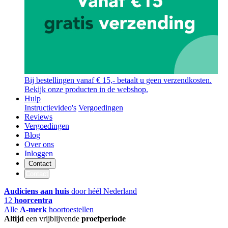
Bij bestellingen vanaf € 15,- betaalt u geen verzendkosten.
Bekijk onze producten in de webshop.
Hulp
Instructievideo's
Vergoedingen
Reviews
Vergoedingen
Blog
Over ons
Inloggen
Contact
Contact
Audiciens aan huis
door héél Nederland
12
hoorcentra
Alle
A-merk
hoortoestellen
Altijd
een vrijblijvende
proefperiode