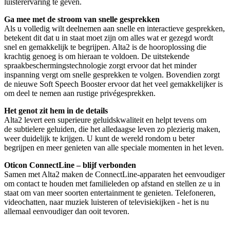
luisterervaring te geven.
Ga mee met de stroom van snelle gesprekken
Als u volledig wilt deelnemen aan snelle en interactieve gesprekken,
betekent dit dat u in staat moet zijn om alles wat er gezegd wordt
snel en gemakkelijk te begrijpen. Alta2 is de hooroplossing die
krachtig genoeg is om hieraan te voldoen. De uitstekende
spraakbeschermingstechnologie zorgt ervoor dat het minder
inspanning vergt om snelle gesprekken te volgen. Bovendien zorgt
de nieuwe Soft Speech Booster ervoor dat het veel gemakkelijker is
om deel te nemen aan rustige privégesprekken.
Het genot zit hem in de details
Alta2 levert een superieure geluidskwaliteit en helpt tevens om
de subtielere geluiden, die het alledaagse leven zo plezierig maken,
weer duidelijk te krijgen. U kunt de wereld rondom u beter
begrijpen en meer genieten van alle speciale momenten in het leven.
Oticon ConnectLine – blijf verbonden
Samen met Alta2 maken de ConnectLine-apparaten het eenvoudiger
om contact te houden met familieleden op afstand en stellen ze u in
staat om van meer soorten entertainment te genieten. Telefoneren,
videochatten, naar muziek luisteren of televisiekijken - het is nu
allemaal eenvoudiger dan ooit tevoren.