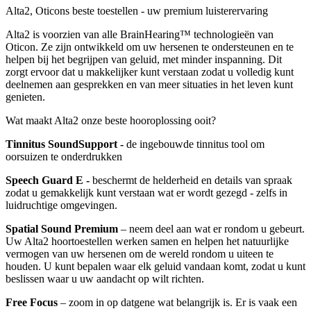
Alta2, Oticons beste toestellen - uw premium luisterervaring
Alta2 is voorzien van alle BrainHearing™ technologieën van
Oticon. Ze zijn ontwikkeld om uw hersenen te ondersteunen en te
helpen bij het begrijpen van geluid, met minder inspanning. Dit
zorgt ervoor dat u makkelijker kunt verstaan zodat u volledig kunt
deelnemen aan gesprekken en van meer situaties in het leven kunt
genieten.
Wat maakt Alta2 onze beste hooroplossing ooit?
Tinnitus SoundSupport -
de ingebouwde tinnitus tool om
oorsuizen te onderdrukken
Speech Guard E -
beschermt de helderheid en details van spraak
zodat u gemakkelijk kunt verstaan wat er wordt gezegd - zelfs in
luidruchtige omgevingen.
Spatial Sound Premium
– neem deel aan wat er rondom u gebeurt.
Uw Alta2 hoortoestellen werken samen en helpen het natuurlijke
vermogen van uw hersenen om de wereld rondom u uiteen te
houden. U kunt bepalen waar elk geluid vandaan komt, zodat u kunt
beslissen waar u uw aandacht op wilt richten.
Free Focus
– zoom in op datgene wat belangrijk is. Er is vaak een