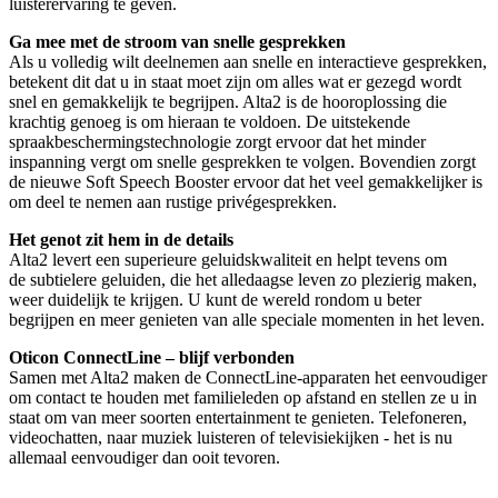
luisterervaring te geven.
Ga mee met de stroom van snelle gesprekken
Als u volledig wilt deelnemen aan snelle en interactieve gesprekken,
betekent dit dat u in staat moet zijn om alles wat er gezegd wordt
snel en gemakkelijk te begrijpen. Alta2 is de hooroplossing die
krachtig genoeg is om hieraan te voldoen. De uitstekende
spraakbeschermingstechnologie zorgt ervoor dat het minder
inspanning vergt om snelle gesprekken te volgen. Bovendien zorgt
de nieuwe Soft Speech Booster ervoor dat het veel gemakkelijker is
om deel te nemen aan rustige privégesprekken.
Het genot zit hem in de details
Alta2 levert een superieure geluidskwaliteit en helpt tevens om
de subtielere geluiden, die het alledaagse leven zo plezierig maken,
weer duidelijk te krijgen. U kunt de wereld rondom u beter
begrijpen en meer genieten van alle speciale momenten in het leven.
Oticon ConnectLine – blijf verbonden
Samen met Alta2 maken de ConnectLine-apparaten het eenvoudiger
om contact te houden met familieleden op afstand en stellen ze u in
staat om van meer soorten entertainment te genieten. Telefoneren,
videochatten, naar muziek luisteren of televisiekijken - het is nu
allemaal eenvoudiger dan ooit tevoren.