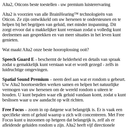
Alta2, Oticons beste toestellen - uw premium luisterervaring
Alta2 is voorzien van alle BrainHearing™ technologieën van
Oticon. Ze zijn ontwikkeld om uw hersenen te ondersteunen en te
helpen bij het begrijpen van geluid, met minder inspanning. Dit
zorgt ervoor dat u makkelijker kunt verstaan zodat u volledig kunt
deelnemen aan gesprekken en van meer situaties in het leven kunt
genieten.
Wat maakt Alta2 onze beste hooroplossing ooit?
Speech Guard E -
beschermt de helderheid en details van spraak
zodat u gemakkelijk kunt verstaan wat er wordt gezegd - zelfs in
luidruchtige omgevingen.
Spatial Sound Premium
– neem deel aan wat er rondom u gebeurt.
Uw Alta2 hoortoestellen werken samen en helpen het natuurlijke
vermogen van uw hersenen om de wereld rondom u uiteen te
houden. U kunt bepalen waar elk geluid vandaan komt, zodat u kunt
beslissen waar u uw aandacht op wilt richten.
Free Focus
– zoom in op datgene wat belangrijk is. Er is vaak een
specifieke stem of geluid waarop u zich wilt concentreren. Met Free
Focus kunt u inzoomen op hetgeen dat belangrijk is, zelf als er
afleidende geluiden rondom u zijn. Alta2 heeft vijf directionele