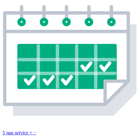
5 jaar service
+
−