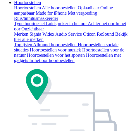
Hoortoestellen
Hoortoestellen
Alle hoortoestellen
Oplaadbaar
Online
aanpasbaar
Made for iPhone
Met vergoeding
Ruis/tinnitusmaskeerder
Type hoortoestel
Luidspreker in het oor
Achter het oor
In het
oor
Onzichtbaar
Merken
Signia
Widex
Audio Service
Oticon
ReSound
Bekijk
hier alle merken
Toplijsten
Allround hoortoestellen
Hoortoestellen sociale
situaties
Hoortoestellen voor muziek
Hoortoestellen voor de
natuur
Hoortoestellen voor het sporten
Hoortoestellen met
gadgets
In-het-oor hoortoestellen