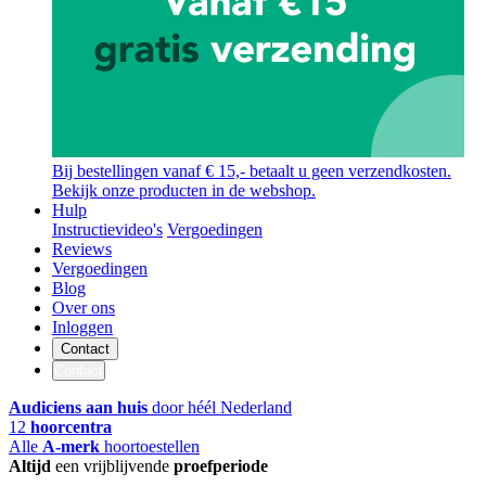
Bij bestellingen vanaf € 15,- betaalt u geen verzendkosten.
Bekijk onze producten in de webshop.
Hulp
Instructievideo's
Vergoedingen
Reviews
Vergoedingen
Blog
Over ons
Inloggen
Contact
Contact
Audiciens aan huis
door héél Nederland
12
hoorcentra
Alle
A-merk
hoortoestellen
Altijd
een vrijblijvende
proefperiode