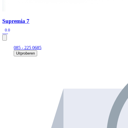
Supremia 7
0.0
085 - 225 0685
Uitproberen