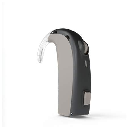
Zoeken
Snel zoeken
Signia hoortoestellen
Signia Pure BCT IX
Signia Silk IX
Widex Allu
Hoortoestelbatterijen
Widex filters
Filters
Domes
Onderhoudsartikele
Signia Active Mini IX - Oplaadbaar
De Signia Active Mini IX is het nieuwste hoortoestel van Signia.
Bekijk