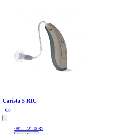
Zoeken
Snel zoeken
Signia hoortoestellen
Signia Pure BCT IX
Signia Silk IX
Widex
Allure AI
Audio Service R LI 7
Hoortoestelbatterijen
Widex filters
Filters
Domes
Onderhoudsartikelen
Signia Active Mini IX - Oplaadbaar
De Signia Active Mini IX is het nieuwste hoortoestel van Signia.
Bekijk
Carista 5 RIC
0.0
085 - 225 0685