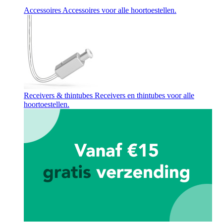
Accessoires
Accessoires voor alle hoortoestellen.
Receivers & thintubes
Receivers en thintubes voor alle
hoortoestellen.