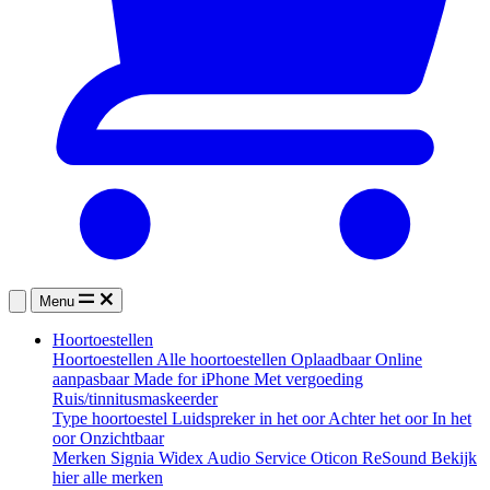
Menu
Hoortoestellen
Hoortoestellen
Alle hoortoestellen
Oplaadbaar
Online
aanpasbaar
Made for iPhone
Met vergoeding
Ruis/tinnitusmaskeerder
Type hoortoestel
Luidspreker in het oor
Achter het oor
In het
oor
Onzichtbaar
Merken
Signia
Widex
Audio Service
Oticon
ReSound
Bekijk
hier alle merken