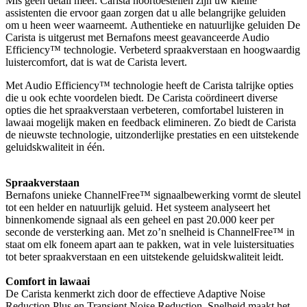
Mis geen detail meer. Carista hoortoestellen zijn uw kleine
assistenten die ervoor gaan zorgen dat u alle belangrijke geluiden
om u heen weer waarneemt. Authentieke en natuurlijke geluiden De
Carista is uitgerust met Bernafons meest geavanceerde Audio
Efficiency™ technologie. Verbeterd spraakverstaan en hoogwaardig
luistercomfort, dat is wat de Carista levert.
Met Audio Efficiency™ technologie heeft de Carista talrijke opties
die u ook echte voordelen biedt. De Carista coördineert diverse
opties die het spraakverstaan verbeteren, comfortabel luisteren in
lawaai mogelijk maken en feedback elimineren. Zo biedt de Carista
de nieuwste technologie, uitzonderlijke prestaties en een uitstekende
geluidskwaliteit in één.
Spraakverstaan
Bernafons unieke ChannelFree™ signaalbewerking vormt de sleutel
tot een helder en natuurlijk geluid. Het systeem analyseert het
binnenkomende signaal als een geheel en past 20.000 keer per
seconde de versterking aan. Met zo’n snelheid is ChannelFree™ in
staat om elk foneem apart aan te pakken, wat in vele luistersituaties
tot beter spraakverstaan en een uitstekende geluidskwaliteit leidt.
Comfort in lawaai
De Carista kenmerkt zich door de effectieve Adaptive Noise
Reduction Plus en Transient Noise Reduction. Snelheid maakt het