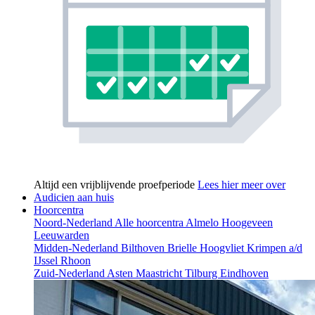
Altijd een vrijblijvende proefperiode
Lees hier meer over
Audicien aan huis
Hoorcentra
Noord-Nederland
Alle hoorcentra
Almelo
Hoogeveen
Leeuwarden
Midden-Nederland
Bilthoven
Brielle
Hoogvliet
Krimpen a/d
IJssel
Rhoon
Zuid-Nederland
Asten
Maastricht
Tilburg
Eindhoven