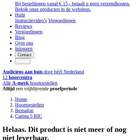
Bij bestellingen vanaf € 15,- betaalt u geen verzendkosten.
Bekijk onze producten in de webshop.
Hulp
Instructievideo's
Vergoedingen
Reviews
Vergoedingen
Blog
Over ons
Inloggen
Contact
Contact
Audiciens aan huis
door héél Nederland
12
hoorcentra
Alle
A-merk
hoortoestellen
Altijd
een vrijblijvende
proefperiode
Home
Hoortoestellen
Bernafon
Carista 5 RIC
Helaas. Dit product is niet meer of nog
niet leverbaar.