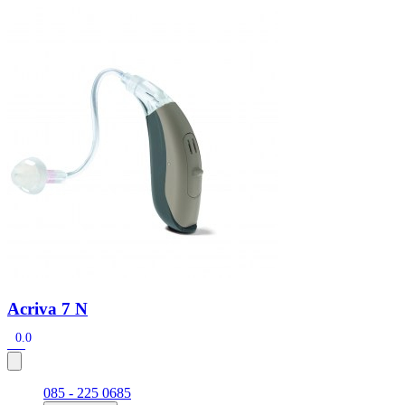
Zoeken
Snel zoeken
Signia hoortoestellen
Signia Pure BCT IX
Signia Silk IX
Widex
Allure AI
Audio Service R LI 7
Hoortoestelbatterijen
Widex filters
Filters
Domes
Onderhoudsartikelen
Signia Active Mini IX - Oplaadbaar
De Signia Active Mini IX is het nieuwste hoortoestel van Signia.
Bekijk
Acriva 7 N
0.0
085 - 225 0685