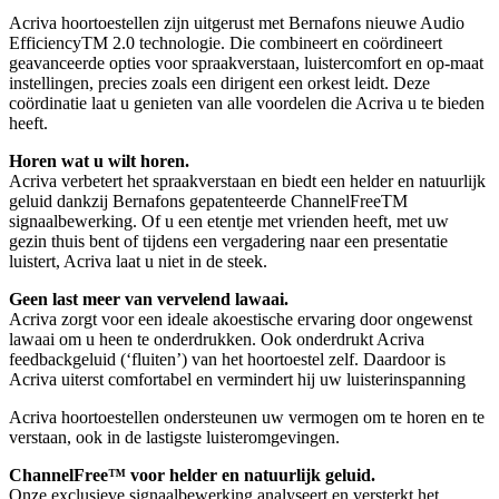
Acriva hoortoestellen zijn uitgerust met Bernafons nieuwe Audio
EfficiencyTM 2.0 technologie. Die combineert en coördineert
geavanceerde opties voor spraakverstaan, luistercomfort en op-maat
instellingen, precies zoals een dirigent een orkest leidt. Deze
coördinatie laat u genieten van alle voordelen die Acriva u te bieden
heeft.
Horen wat u wilt horen.
Acriva verbetert het spraakverstaan en biedt een helder en natuurlijk
geluid dankzij Bernafons gepatenteerde ChannelFreeTM
signaalbewerking. Of u een etentje met vrienden heeft, met uw
gezin thuis bent of tijdens een vergadering naar een presentatie
luistert, Acriva laat u niet in de steek.
Geen last meer van vervelend lawaai.
Acriva zorgt voor een ideale akoestische ervaring door ongewenst
lawaai om u heen te onderdrukken. Ook onderdrukt Acriva
feedbackgeluid (‘fluiten’) van het hoortoestel zelf. Daardoor is
Acriva uiterst comfortabel en vermindert hij uw luisterinspanning
Acriva hoortoestellen ondersteunen uw vermogen om te horen en te
verstaan, ook in de lastigste luisteromgevingen.
ChannelFree™ voor helder en natuurlijk geluid.
Onze exclusieve signaalbewerking analyseert en versterkt het