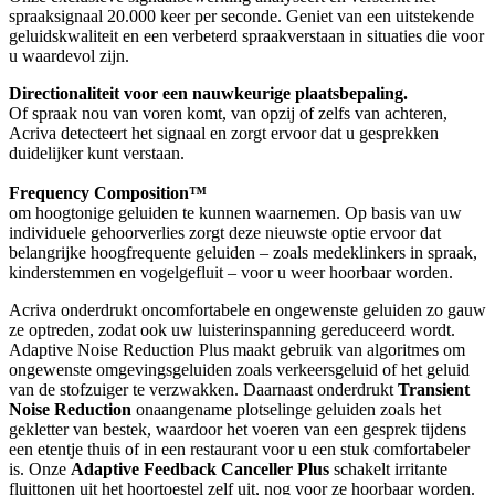
spraaksignaal 20.000 keer per seconde. Geniet van een uitstekende
geluidskwaliteit en een verbeterd spraakverstaan in situaties die voor
u waardevol zijn.
Directionaliteit voor een nauwkeurige plaatsbepaling.
Of spraak nou van voren komt, van opzij of zelfs van achteren,
Acriva detecteert het signaal en zorgt ervoor dat u gesprekken
duidelijker kunt verstaan.
Frequency Composition™
om hoogtonige geluiden te kunnen waarnemen. Op basis van uw
individuele gehoorverlies zorgt deze nieuwste optie ervoor dat
belangrijke hoogfrequente geluiden – zoals medeklinkers in spraak,
kinderstemmen en vogelgefluit – voor u weer hoorbaar worden.
Acriva onderdrukt oncomfortabele en ongewenste geluiden zo gauw
ze optreden, zodat ook uw luisterinspanning gereduceerd wordt.
Adaptive Noise Reduction Plus maakt gebruik van algoritmes om
ongewenste omgevingsgeluiden zoals verkeersgeluid of het geluid
van de stofzuiger te verzwakken. Daarnaast onderdrukt
Transient
Noise Reduction
onaangename plotselinge geluiden zoals het
gekletter van bestek, waardoor het voeren van een gesprek tijdens
een etentje thuis of in een restaurant voor u een stuk comfortabeler
is. Onze
Adaptive Feedback Canceller Plus
schakelt irritante
fluittonen uit het hoortoestel zelf uit, nog voor ze hoorbaar worden.