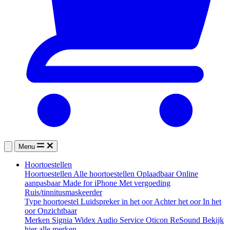
Menu
Hoortoestellen
Hoortoestellen
Alle hoortoestellen
Oplaadbaar
Online
aanpasbaar
Made for iPhone
Met vergoeding
Ruis/tinnitusmaskeerder
Type hoortoestel
Luidspreker in het oor
Achter het oor
In het
oor
Onzichtbaar
Merken
Signia
Widex
Audio Service
Oticon
ReSound
Bekijk
hier alle merken