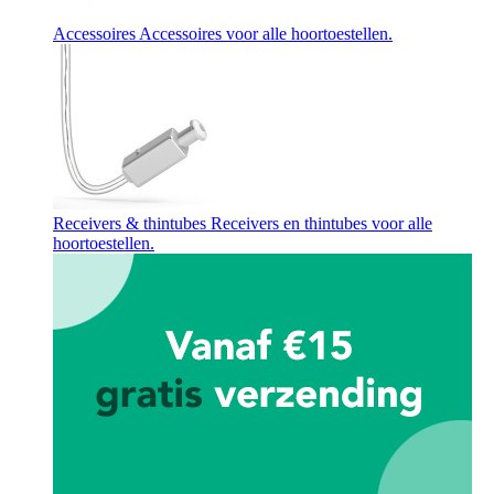
Accessoires
Accessoires voor alle hoortoestellen.
Receivers & thintubes
Receivers en thintubes voor alle
hoortoestellen.