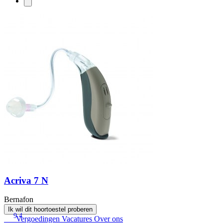
Acriva 7 N
Bernafon
Ik wil dit hoortoestel proberen
9.4
Vergoedingen
Vacatures
Over ons