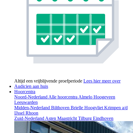
Altijd een vrijblijvende proefperiode
Lees hier meer over
Audicien aan huis
Hoorcentra
Noord-Nederland
Alle hoorcentra
Almelo
Hoogeveen
Leeuwarden
Midden-Nederland
Bilthoven
Brielle
Hoogvliet
Krimpen a/d
IJssel
Rhoon
Zuid-Nederland
Asten
Maastricht
Tilburg
Eindhoven