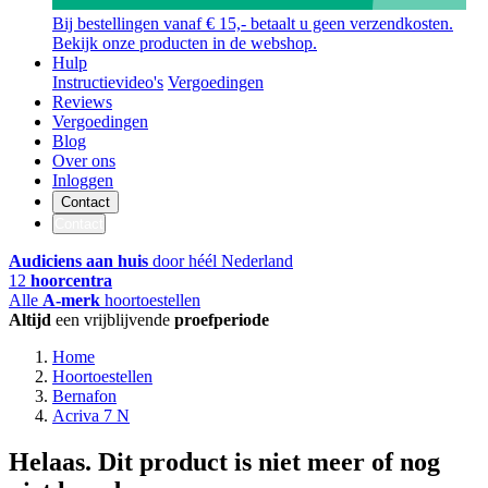
Bij bestellingen vanaf € 15,- betaalt u geen verzendkosten.
Bekijk onze producten in de webshop.
Hulp
Instructievideo's
Vergoedingen
Reviews
Vergoedingen
Blog
Over ons
Inloggen
Contact
Contact
Audiciens aan huis
door héél Nederland
12
hoorcentra
Alle
A-merk
hoortoestellen
Altijd
een vrijblijvende
proefperiode
Home
Hoortoestellen
Bernafon
Acriva 7 N
Helaas. Dit product is niet meer of nog