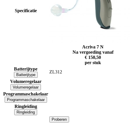
Specificatie
Acriva 7 N
Na vergoeding vanaf
€ 150,50
per stuk
Batterijtype
ZL312
Batterijtype
Volumeregelaar
Volumeregelaar
Programmaschakelaar
Programmaschakelaar
Ringleiding
Ringleiding
Proberen