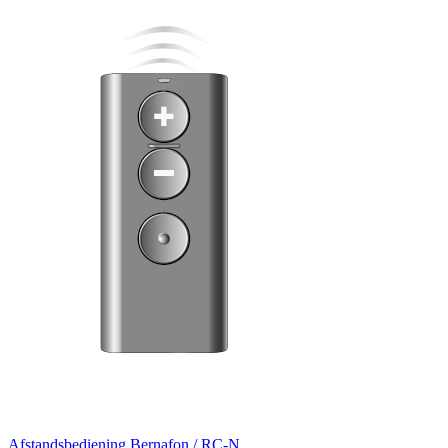
Afstandsbediening
Bernafon / RC-N