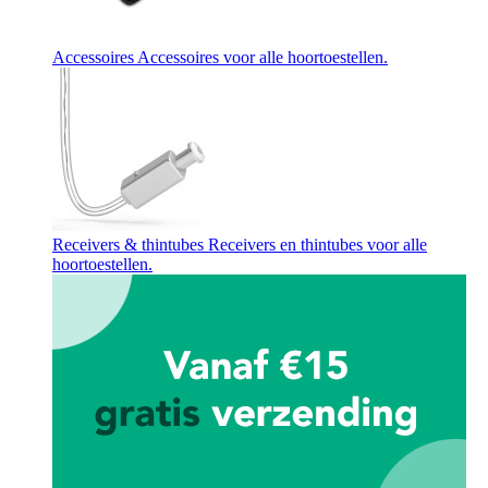
Accessoires
Accessoires voor alle hoortoestellen.
Receivers & thintubes
Receivers en thintubes voor alle
hoortoestellen.