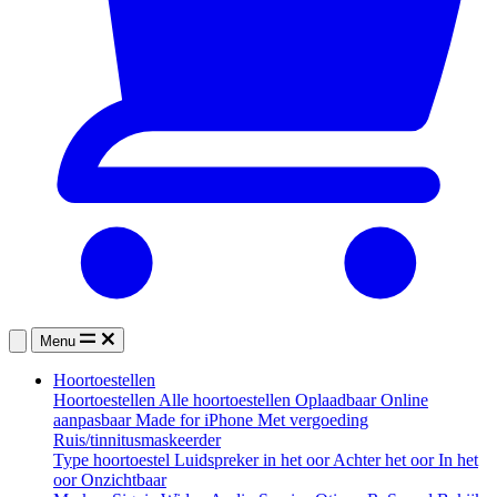
Menu
Hoortoestellen
Hoortoestellen
Alle hoortoestellen
Oplaadbaar
Online
aanpasbaar
Made for iPhone
Met vergoeding
Ruis/tinnitusmaskeerder
Type hoortoestel
Luidspreker in het oor
Achter het oor
In het
oor
Onzichtbaar