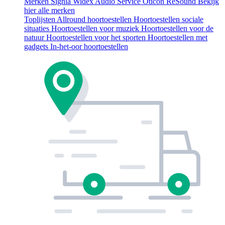
Merken
Signia
Widex
Audio Service
Oticon
ReSound
Bekijk
hier alle merken
Toplijsten
Allround hoortoestellen
Hoortoestellen sociale
situaties
Hoortoestellen voor muziek
Hoortoestellen voor de
natuur
Hoortoestellen voor het sporten
Hoortoestellen met
gadgets
In-het-oor hoortoestellen