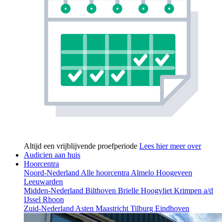
Altijd een vrijblijvende proefperiode
Lees hier meer over
Audicien aan huis
Hoorcentra
Noord-Nederland
Alle hoorcentra
Almelo
Hoogeveen
Leeuwarden
Midden-Nederland
Bilthoven
Brielle
Hoogvliet
Krimpen a/d
IJssel
Rhoon
Zuid-Nederland
Asten
Maastricht
Tilburg
Eindhoven