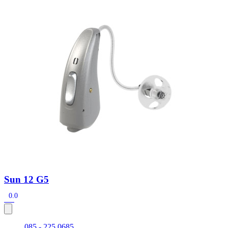
Zoeken
Snel zoeken
Signia hoortoestellen
Signia Pure BCT IX
Signia Silk IX
Widex
Allure AI
Audio Service R LI 7
Hoortoestelbatterijen
Widex filters
Filters
Domes
Onderhoudsartikelen
Signia Active Mini IX - Oplaadbaar
De Signia Active Mini IX is het nieuwste hoortoestel van Signia.
Bekijk
Sun 12 G5
0.0
085 - 225 0685