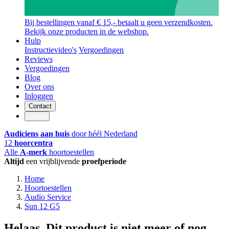
Bij bestellingen vanaf € 15,- betaalt u geen verzendkosten.
Bekijk onze producten in de webshop.
Hulp
Instructievideo's
Vergoedingen
Reviews
Vergoedingen
Blog
Over ons
Inloggen
Contact
Contact
Audiciens aan huis
door héél Nederland
12
hoorcentra
Alle
A-merk
hoortoestellen
Altijd
een vrijblijvende
proefperiode
Home
Hoortoestellen
Audio Service
Sun 12 G5
Helaas. Dit product is niet meer of nog