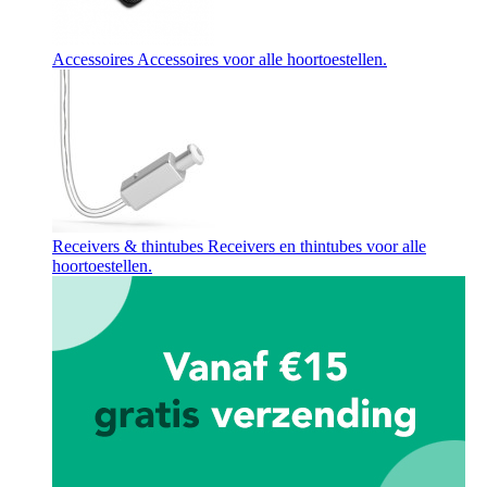
Accessoires
Accessoires voor alle hoortoestellen.
Receivers & thintubes
Receivers en thintubes voor alle
hoortoestellen.