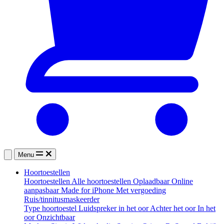
Menu
Hoortoestellen
Hoortoestellen
Alle hoortoestellen
Oplaadbaar
Online
aanpasbaar
Made for iPhone
Met vergoeding
Ruis/tinnitusmaskeerder
Type hoortoestel
Luidspreker in het oor
Achter het oor
In het
oor
Onzichtbaar