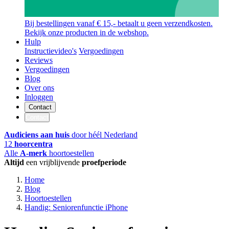
Bij bestellingen vanaf € 15,- betaalt u geen verzendkosten.
Bekijk onze producten in de webshop.
Hulp
Instructievideo's
Vergoedingen
Reviews
Vergoedingen
Blog
Over ons
Inloggen
Contact
Contact
Audiciens aan huis
door héél Nederland
12
hoorcentra
Alle
A-merk
hoortoestellen
Altijd
een vrijblijvende
proefperiode
Home
Blog
Hoortoestellen
Handig: Seniorenfunctie iPhone