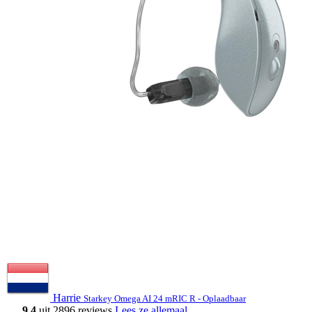
Harrie
Starkey Omega AI 24 mRIC R - Oplaadbaar
9.4
uit 2896 reviews
Lees ze allemaal