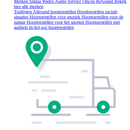
Merken
Signia
Widex
Audio Service
Oticon
ReSound
Bekijk
hier alle merken
Toplijsten
Allround hoortoestellen
Hoortoestellen sociale
situaties
Hoortoestellen voor muziek
Hoortoestellen voor de
natuur
Hoortoestellen voor het sporten
Hoortoestellen met
gadgets
In-het-oor hoortoestellen