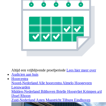
Altijd een vrijblijvende proefperiode
Lees hier meer over
Audicien aan huis
Hoorcentra
Noord-Nederland
Alle hoorcentra
Almelo
Hoogeveen
Leeuwarden
Midden-Nederland
Bilthoven
Brielle
Hoogvliet
Krimpen a/d
IJssel
Rhoon
Zuid-Nederland
Asten
Maastricht
Tilburg
Eindhoven