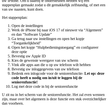
uw iPhone. Om u daarbij te ondersteunen hebben wij een
stappenplan gemaakt zodat u dit gemakkelijk zelfstandig, of met een
van uw naasten, kunt doen.
Het stappenplan:
Open de instellingen
Werk de iPhone bij naar iOS 17 of nieuwer via “Algemeen”
en dan “Software Update”
Ga terug naar uw instellingen en open het kopje
“Toegankelijkheid"
Open het kopje “Hulpbedieningstoegang” en configureer
deze optie
Bevestig uw Apple ID
Kies de gewenste weergave van uw scherm
Vink alle apps aan die u op uw telefoon wilt hebben
Bevestig uw inloggegevens van uw telefoon
Bedenk een inlogcode voor de seniorenfunctie
- Let op: deze
code heeft u nodig om in/uit te loggen bij de
seniorenfunctie!
Log met deze code in bij de seniorenfunctie
U zit nu in het scherm van de seniorenfunctie. Het zal even wennen
zijn, maar over het algemeen is deze functie een stuk overzichtelijker
dan voorheen.