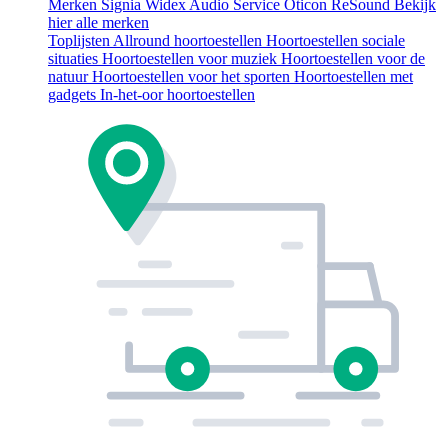
Merken
Signia
Widex
Audio Service
Oticon
ReSound
Bekijk
hier alle merken
Toplijsten
Allround hoortoestellen
Hoortoestellen sociale
situaties
Hoortoestellen voor muziek
Hoortoestellen voor de
natuur
Hoortoestellen voor het sporten
Hoortoestellen met
gadgets
In-het-oor hoortoestellen