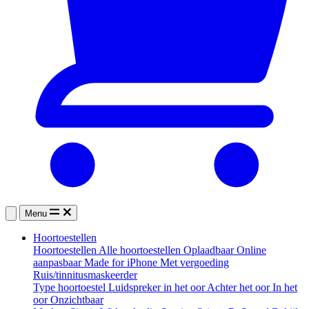
Menu
Hoortoestellen
Hoortoestellen
Alle hoortoestellen
Oplaadbaar
Online
aanpasbaar
Made for iPhone
Met vergoeding
Ruis/tinnitusmaskeerder
Type hoortoestel
Luidspreker in het oor
Achter het oor
In het
oor
Onzichtbaar