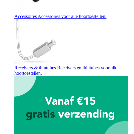
Accessoires
Accessoires voor alle hoortoestellen.
Receivers & thintubes
Receivers en thintubes voor alle
hoortoestellen.