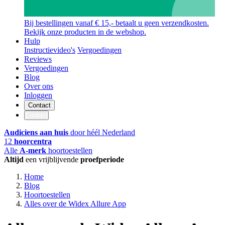
Bij bestellingen vanaf € 15,- betaalt u geen verzendkosten.
Bekijk onze producten in de webshop.
Hulp
Instructievideo's
Vergoedingen
Reviews
Vergoedingen
Blog
Over ons
Inloggen
Contact
Contact
Audiciens aan huis
door héél Nederland
12
hoorcentra
Alle
A-merk
hoortoestellen
Altijd
een vrijblijvende
proefperiode
Home
Blog
Hoortoestellen
Alles over de Widex Allure App