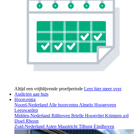
Altijd een vrijblijvende proefperiode
Lees hier meer over
Audicien aan huis
Hoorcentra
Noord-Nederland
Alle hoorcentra
Almelo
Hoogeveen
Leeuwarden
Midden-Nederland
Bilthoven
Brielle
Hoogvliet
Krimpen a/d
IJssel
Rhoon
Zuid-Nederland
Asten
Maastricht
Tilburg
Eindhoven