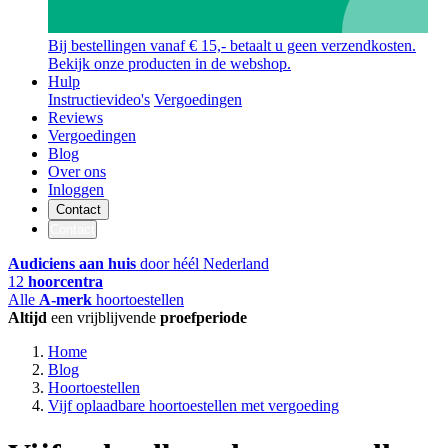
Bij bestellingen vanaf € 15,- betaalt u geen verzendkosten.
Bekijk onze producten in de webshop.
Hulp
Instructievideo's
Vergoedingen
Reviews
Vergoedingen
Blog
Over ons
Inloggen
Contact
Contact
Audiciens aan huis
door héél Nederland
12
hoorcentra
Alle
A-merk
hoortoestellen
Altijd
een vrijblijvende
proefperiode
Home
Blog
Hoortoestellen
Vijf oplaadbare hoortoestellen met vergoeding