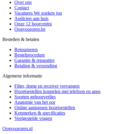
Over ons
Contact
Vacatures
We zoeken jou
Audicien aan huis
Onze 12 hoorcentra
Oogvoororen.be
Bestellen & betalen
Retourneren
Bestelprocedure
Garantie & reparaties
Betaling & verzending
Algemene informatie
Filter, dome en receiver vervangen
Hoortoestellen koppelen met telefoon en apps
Soorten gehoorverlies
Anatomie van het oor
Online aanpassen hoortoestellen
Kenmerken & specificaties
Veelgestelde vragen
Oogvoororen.nl