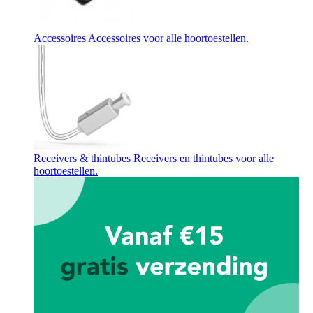
Accessoires
Accessoires voor alle hoortoestellen.
Receivers & thintubes
Receivers en thintubes voor alle
hoortoestellen.