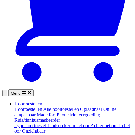
Menu
Hoortoestellen
Hoortoestellen
Alle hoortoestellen
Oplaadbaar
Online
aanpasbaar
Made for iPhone
Met vergoeding
Ruis/tinnitusmaskeerder
Type hoortoestel
Luidspreker in het oor
Achter het oor
In het
oor
Onzichtbaar