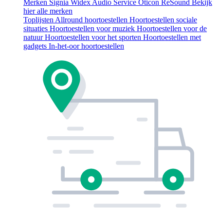
Merken
Signia
Widex
Audio Service
Oticon
ReSound
Bekijk
hier alle merken
Toplijsten
Allround hoortoestellen
Hoortoestellen sociale
situaties
Hoortoestellen voor muziek
Hoortoestellen voor de
natuur
Hoortoestellen voor het sporten
Hoortoestellen met
gadgets
In-het-oor hoortoestellen