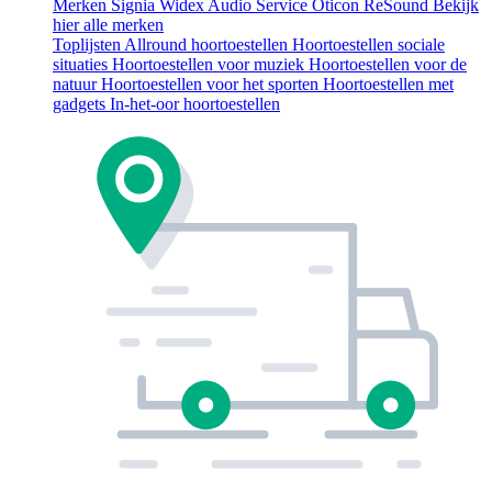
Merken
Signia
Widex
Audio Service
Oticon
ReSound
Bekijk
hier alle merken
Toplijsten
Allround hoortoestellen
Hoortoestellen sociale
situaties
Hoortoestellen voor muziek
Hoortoestellen voor de
natuur
Hoortoestellen voor het sporten
Hoortoestellen met
gadgets
In-het-oor hoortoestellen