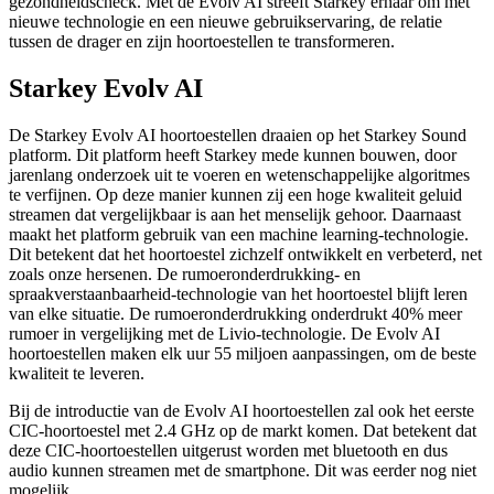
gezondheidscheck. Met de Evolv AI streeft Starkey ernaar om met
nieuwe technologie en een nieuwe gebruikservaring, de relatie
tussen de drager en zijn hoortoestellen te transformeren.
Starkey Evolv AI
De Starkey Evolv AI hoortoestellen draaien op het Starkey Sound
platform. Dit platform heeft Starkey mede kunnen bouwen, door
jarenlang onderzoek uit te voeren en wetenschappelijke algoritmes
te verfijnen. Op deze manier kunnen zij een hoge kwaliteit geluid
streamen dat vergelijkbaar is aan het menselijk gehoor. Daarnaast
maakt het platform gebruik van een machine learning-technologie.
Dit betekent dat het hoortoestel zichzelf ontwikkelt en verbeterd, net
zoals onze hersenen. De rumoeronderdrukking- en
spraakverstaanbaarheid-technologie van het hoortoestel blijft leren
van elke situatie. De rumoeronderdrukking onderdrukt 40% meer
rumoer in vergelijking met de Livio-technologie. De Evolv AI
hoortoestellen maken elk uur 55 miljoen aanpassingen, om de beste
kwaliteit te leveren.
Bij de introductie van de Evolv AI hoortoestellen zal ook het eerste
CIC-hoortoestel met 2.4 GHz op de markt komen. Dat betekent dat
deze CIC-hoortoestellen uitgerust worden met bluetooth en dus
audio kunnen streamen met de smartphone. Dit was eerder nog niet
mogelijk.