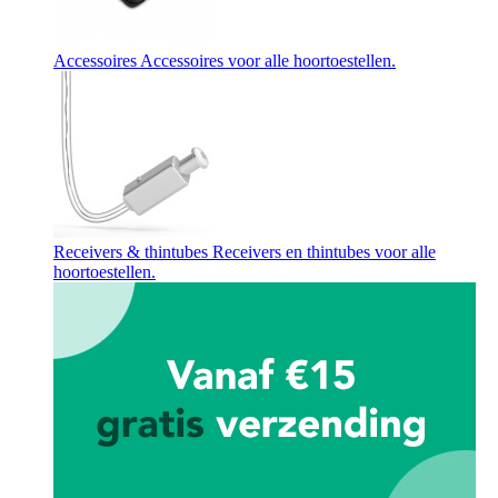
Accessoires
Accessoires voor alle hoortoestellen.
Receivers & thintubes
Receivers en thintubes voor alle
hoortoestellen.