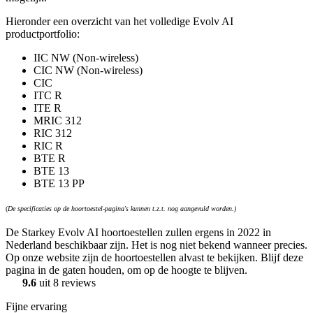
Hieronder een overzicht van het volledige Evolv AI
productportfolio:
IIC NW (Non-wireless)
CIC NW (Non-wireless)
CIC
ITC R
ITE R
MRIC 312
RIC 312
RIC R
BTE R
BTE 13
BTE 13 PP
(
De specificaties op de hoortoestel-pagina's kunnen t.z.t. nog aangevuld worden.)
De Starkey Evolv AI hoortoestellen zullen ergens in 2022 in
Nederland beschikbaar zijn. Het is nog niet bekend wanneer precies.
Op onze website zijn de hoortoestellen alvast te bekijken. Blijf deze
pagina in de gaten houden, om op de hoogte te blijven.
9.6
uit 8 reviews
Fijne ervaring