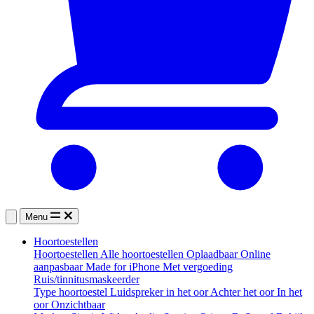
Menu
Hoortoestellen
Hoortoestellen
Alle hoortoestellen
Oplaadbaar
Online
aanpasbaar
Made for iPhone
Met vergoeding
Ruis/tinnitusmaskeerder
Type hoortoestel
Luidspreker in het oor
Achter het oor
In het
oor
Onzichtbaar