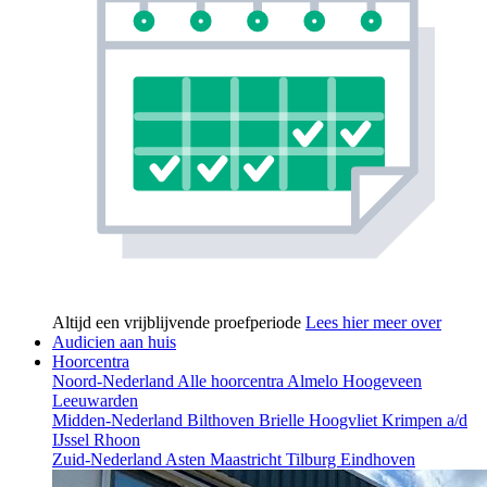
Altijd een vrijblijvende proefperiode
Lees hier meer over
Audicien aan huis
Hoorcentra
Noord-Nederland
Alle hoorcentra
Almelo
Hoogeveen
Leeuwarden
Midden-Nederland
Bilthoven
Brielle
Hoogvliet
Krimpen a/d
IJssel
Rhoon
Zuid-Nederland
Asten
Maastricht
Tilburg
Eindhoven