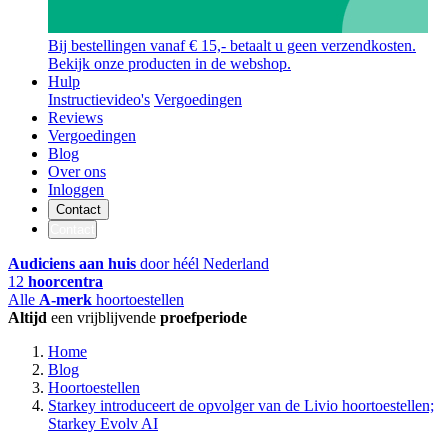
Bij bestellingen vanaf € 15,- betaalt u geen verzendkosten.
Bekijk onze producten in de webshop.
Hulp
Instructievideo's
Vergoedingen
Reviews
Vergoedingen
Blog
Over ons
Inloggen
Contact
Contact
Audiciens aan huis
door héél Nederland
12
hoorcentra
Alle
A-merk
hoortoestellen
Altijd
een vrijblijvende
proefperiode
Home
Blog
Hoortoestellen
Starkey introduceert de opvolger van de Livio hoortoestellen;
Starkey Evolv AI