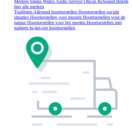
Merken
Signia
Widex
Audio Service
Oticon
ReSound
Bekijk
hier alle merken
Toplijsten
Allround hoortoestellen
Hoortoestellen sociale
situaties
Hoortoestellen voor muziek
Hoortoestellen voor de
natuur
Hoortoestellen voor het sporten
Hoortoestellen met
gadgets
In-het-oor hoortoestellen