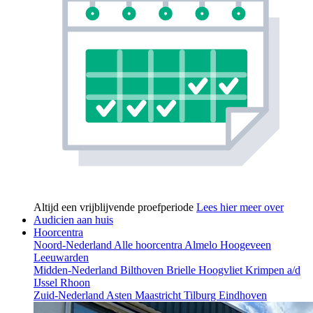
Altijd een vrijblijvende proefperiode
Lees hier meer over
Audicien aan huis
Hoorcentra
Noord-Nederland
Alle hoorcentra
Almelo
Hoogeveen
Leeuwarden
Midden-Nederland
Bilthoven
Brielle
Hoogvliet
Krimpen a/d
IJssel
Rhoon
Zuid-Nederland
Asten
Maastricht
Tilburg
Eindhoven