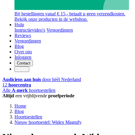
Bij bestellingen vanaf € 15,- betaalt u geen verzendkosten.
Bekijk onze producten in de webshop.
Hulp
Instructievideo's
Vergoedingen
Reviews
Vergoedingen
Blog
Over ons
Inloggen
Contact
Contact
Audiciens aan huis
door héél Nederland
12
hoorcentra
Alle
A-merk
hoortoestellen
Altijd
een vrijblijvende
proefperiode
Home
Blog
Hoortoestellen
Nieuw hoortoestel: Widex Magnify