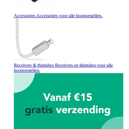
Accessoires
Accessoires voor alle hoortoestellen.
Receivers & thintubes
Receivers en thintubes voor alle
hoortoestellen.