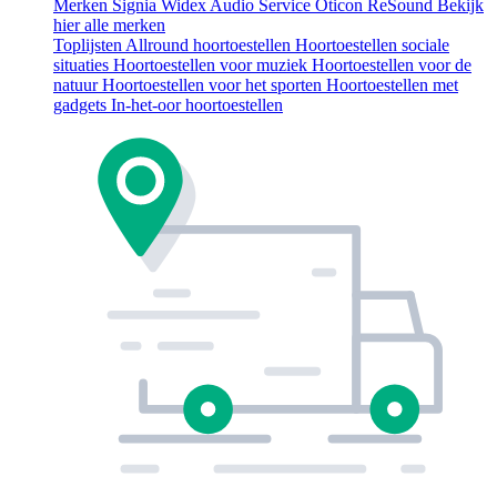
Merken
Signia
Widex
Audio Service
Oticon
ReSound
Bekijk
hier alle merken
Toplijsten
Allround hoortoestellen
Hoortoestellen sociale
situaties
Hoortoestellen voor muziek
Hoortoestellen voor de
natuur
Hoortoestellen voor het sporten
Hoortoestellen met
gadgets
In-het-oor hoortoestellen