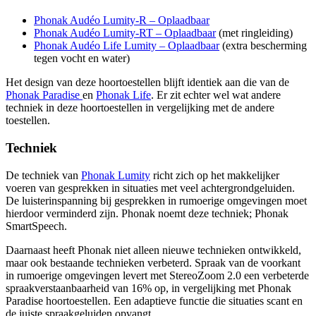
Phonak Audéo Lumity-R – Oplaadbaar
Phonak Audéo Lumity-RT – Oplaadbaar
(met ringleiding)
Phonak Audéo Life Lumity – Oplaadbaar
(extra bescherming
tegen vocht en water)
Het design van deze hoortoestellen blijft identiek aan die van de
Phonak Paradise
en
Phonak Life
. Er zit echter wel wat andere
techniek in deze hoortoestellen in vergelijking met de andere
toestellen.
Techniek
De techniek van
Phonak Lumity
richt zich op het makkelijker
voeren van gesprekken in situaties met veel achtergrondgeluiden.
De luisterinspanning bij gesprekken in rumoerige omgevingen moet
hierdoor verminderd zijn. Phonak noemt deze techniek; Phonak
SmartSpeech.
Daarnaast heeft Phonak niet alleen nieuwe technieken ontwikkeld,
maar ook bestaande technieken verbeterd. Spraak van de voorkant
in rumoerige omgevingen levert met StereoZoom 2.0 een verbeterde
spraakverstaanbaarheid van 16% op, in vergelijking met Phonak
Paradise hoortoestellen. Een adaptieve functie die situaties scant en
de juiste spraakgeluiden opvangt.