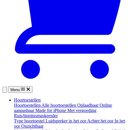
Menu
Hoortoestellen
Hoortoestellen
Alle hoortoestellen
Oplaadbaar
Online
aanpasbaar
Made for iPhone
Met vergoeding
Ruis/tinnitusmaskeerder
Type hoortoestel
Luidspreker in het oor
Achter het oor
In het
oor
Onzichtbaar