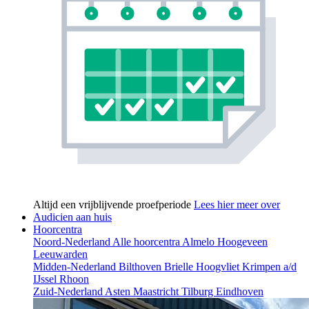
Altijd een vrijblijvende proefperiode
Lees hier meer over
Audicien aan huis
Hoorcentra
Noord-Nederland
Alle hoorcentra
Almelo
Hoogeveen
Leeuwarden
Midden-Nederland
Bilthoven
Brielle
Hoogvliet
Krimpen a/d
IJssel
Rhoon
Zuid-Nederland
Asten
Maastricht
Tilburg
Eindhoven