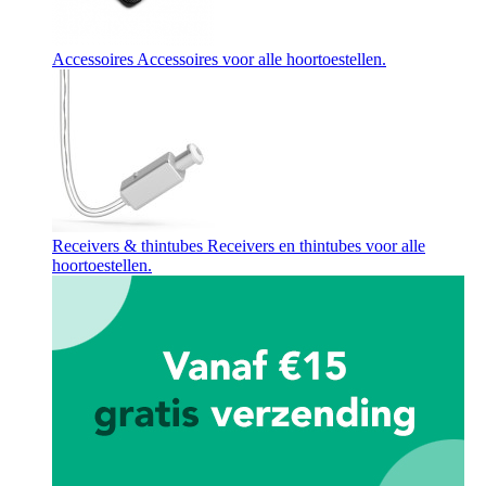
Accessoires
Accessoires voor alle hoortoestellen.
Receivers & thintubes
Receivers en thintubes voor alle
hoortoestellen.