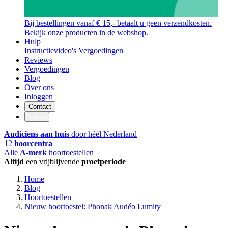
Bij bestellingen vanaf € 15,- betaalt u geen verzendkosten.
Bekijk onze producten in de webshop.
Hulp
Instructievideo's
Vergoedingen
Reviews
Vergoedingen
Blog
Over ons
Inloggen
Contact
Contact
Audiciens aan huis
door héél Nederland
12
hoorcentra
Alle
A-merk
hoortoestellen
Altijd
een vrijblijvende
proefperiode
Home
Blog
Hoortoestellen
Nieuw hoortoestel: Phonak Audéo Lumity