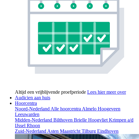
Altijd een vrijblijvende proefperiode
Lees hier meer over
Audicien aan huis
Hoorcentra
Noord-Nederland
Alle hoorcentra
Almelo
Hoogeveen
Leeuwarden
Midden-Nederland
Bilthoven
Brielle
Hoogvliet
Krimpen a/d
IJssel
Rhoon
Zuid-Nederland
Asten
Maastricht
Tilburg
Eindhoven