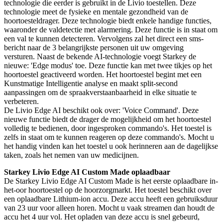
technologie die eerder is gebruikt in de Livio toestellen. Deze
technologie meet de fysieke en mentale gezondheid van de
hoortoesteldrager. Deze technologie biedt enkele handige functies,
waaronder de valdetectie met alarmering. Deze functie is in staat om
een val te kunnen detecteren. Vervolgens zal het direct een sms-
bericht naar de 3 belangrijkste personen uit uw omgeving
versturen. Naast de bekende AI-technologie voegt Starkey de
nieuwe: 'Edge modus' toe. Deze functie kan met twee tikjes op het
hoortoestel geactiveerd worden. Het hoortoestel begint met een
Kunstmatige Intelligentie analyse en maakt split-second
aanpassingen om de spraakverstaanbaarheid in elke situatie te
verbeteren.
De Livio Edge AI beschikt ook over: 'Voice Command'. Deze
nieuwe functie biedt de drager de mogelijkheid om het hoortoestel
volledig te bedienen, door ingesproken commando's. Het toestel is
zelfs in staat om te kunnen reageren op deze commando's. Mocht u
het handig vinden kan het toestel u ook herinneren aan de dagelijkse
taken, zoals het nemen van uw medicijnen.
Starkey Livio Edge AI Custom Made oplaadbaar
De Starkey Livio Edge AI Custom Made is het eerste oplaadbare in-
het-oor hoortoestel op de hoorzorgmarkt. Het toestel beschikt over
een oplaadbare Lithium-ion accu. Deze accu heeft een gebruiksduur
van 23 uur voor alleen horen. Mocht u vaak streamen dan houdt de
accu het 4 uur vol. Het opladen van deze accu is snel gebeurd,