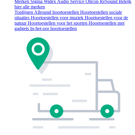
Merken
Signia
Widex
Audio Service
Oticon
ReSound
Bekijk
hier alle merken
Toplijsten
Allround hoortoestellen
Hoortoestellen sociale
situaties
Hoortoestellen voor muziek
Hoortoestellen voor de
natuur
Hoortoestellen voor het sporten
Hoortoestellen met
gadgets
In-het-oor hoortoestellen