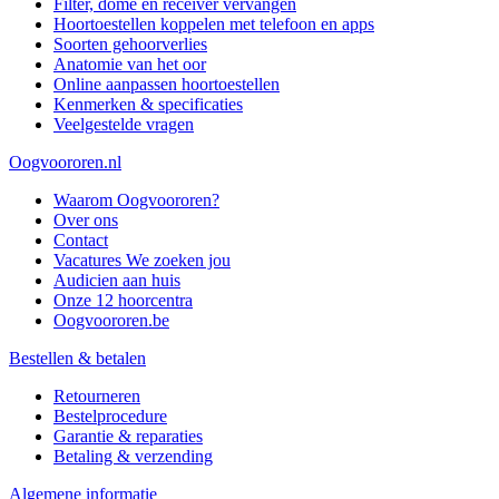
Filter, dome en receiver vervangen
Hoortoestellen koppelen met telefoon en apps
Soorten gehoorverlies
Anatomie van het oor
Online aanpassen hoortoestellen
Kenmerken & specificaties
Veelgestelde vragen
Oogvoororen.nl
Waarom Oogvoororen?
Over ons
Contact
Vacatures
We zoeken jou
Audicien aan huis
Onze 12 hoorcentra
Oogvoororen.be
Bestellen & betalen
Retourneren
Bestelprocedure
Garantie & reparaties
Betaling & verzending
Algemene informatie