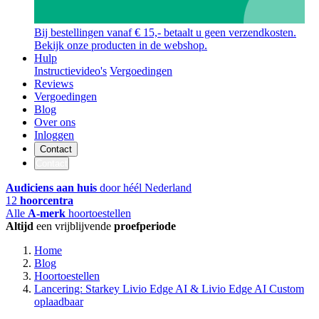
Bij bestellingen vanaf € 15,- betaalt u geen verzendkosten.
Bekijk onze producten in de webshop.
Hulp
Instructievideo's
Vergoedingen
Reviews
Vergoedingen
Blog
Over ons
Inloggen
Contact
Contact
Audiciens aan huis
door héél Nederland
12
hoorcentra
Alle
A-merk
hoortoestellen
Altijd
een vrijblijvende
proefperiode
Home
Blog
Hoortoestellen
Lancering: Starkey Livio Edge AI & Livio Edge AI Custom
oplaadbaar