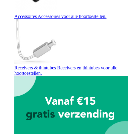
Accessoires
Accessoires voor alle hoortoestellen.
Receivers & thintubes
Receivers en thintubes voor alle
hoortoestellen.