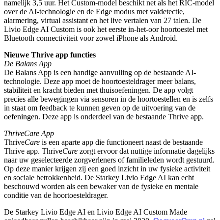
namelijk 3,5 uur. Het Custom-model beschikt net als het RIC-model
over de AI-technologie en de Edge modus met valdetectie,
alarmering, virtual assistant en het live vertalen van 27 talen. De
Livio Edge AI Custom is ook het eerste in-het-oor hoortoestel met
Bluetooth connectiviteit voor zowel iPhone als Android.
Nieuwe Thrive app functies
De Balans App
De Balans App is een handige aanvulling op de bestaande AI-
technologie. Deze app moet de hoortoesteldrager meer balans,
stabiliteit en kracht bieden met thuisoefeningen. De app volgt
precies alle bewegingen via sensoren in de hoortoestellen en is zelfs
in staat om feedback te kunnen geven op de uitvoering van de
oefeningen. Deze app is onderdeel van de bestaande Thrive app.
ThriveCare App
Thrive
Care
is een aparte app die functioneert naast de bestaande
Thrive app. Thrive
Care
zorgt ervoor dat nuttige informatie dagelijks
naar uw geselecteerde zorgverleners of familieleden wordt gestuurd.
Op deze manier krijgen zij een goed inzicht in uw fysieke activiteit
en sociale betrokkenheid. De Starkey Livio Edge AI kan echt
beschouwd worden als een bewaker van de fysieke en mentale
conditie van de hoortoesteldrager.
De Starkey Livio Edge AI en Livio Edge AI Custom Made