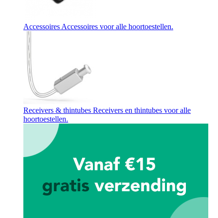
Accessoires
Accessoires voor alle hoortoestellen.
Receivers & thintubes
Receivers en thintubes voor alle
hoortoestellen.