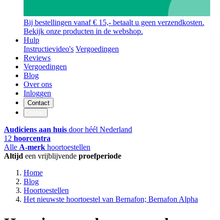
Bij bestellingen vanaf € 15,- betaalt u geen verzendkosten.
Bekijk onze producten in de webshop.
Hulp
Instructievideo's
Vergoedingen
Reviews
Vergoedingen
Blog
Over ons
Inloggen
Contact
Contact
Audiciens aan huis
door héél Nederland
12
hoorcentra
Alle
A-merk
hoortoestellen
Altijd
een vrijblijvende
proefperiode
Home
Blog
Hoortoestellen
Het nieuwste hoortoestel van Bernafon; Bernafon Alpha