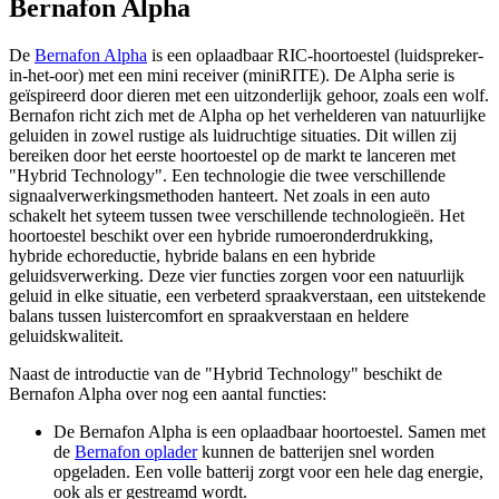
Bernafon Alpha
De
Bernafon Alpha
is een oplaadbaar RIC-hoortoestel (luidspreker-
in-het-oor) met een mini receiver (miniRITE). De Alpha serie is
geïspireerd door dieren met een uitzonderlijk gehoor, zoals een wolf.
Bernafon richt zich met de Alpha op het verhelderen van natuurlijke
geluiden in zowel rustige als luidruchtige situaties. Dit willen zij
bereiken door het eerste hoortoestel op de markt te lanceren met
"Hybrid Technology". Een technologie die twee verschillende
signaalverwerkingsmethoden hanteert. Net zoals in een auto
schakelt het syteem tussen twee verschillende technologieën. Het
hoortoestel beschikt over een hybride rumoeronderdrukking,
hybride echoreductie, hybride balans en een hybride
geluidsverwerking. Deze vier functies zorgen voor een natuurlijk
geluid in elke situatie, een verbeterd spraakverstaan, een uitstekende
balans tussen luistercomfort en spraakverstaan en heldere
geluidskwaliteit.
Naast de introductie van de "Hybrid Technology" beschikt de
Bernafon Alpha over nog een aantal functies:
De Bernafon Alpha is een oplaadbaar hoortoestel. Samen met
de
Bernafon oplader
kunnen de batterijen snel worden
opgeladen. Een volle batterij zorgt voor een hele dag energie,
ook als er gestreamd wordt.