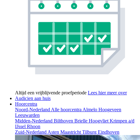
Altijd een vrijblijvende proefperiode
Lees hier meer over
Audicien aan huis
Hoorcentra
Noord-Nederland
Alle hoorcentra
Almelo
Hoogeveen
Leeuwarden
Midden-Nederland
Bilthoven
Brielle
Hoogvliet
Krimpen a/d
IJssel
Rhoon
Zuid-Nederland
Asten
Maastricht
Tilburg
Eindhoven