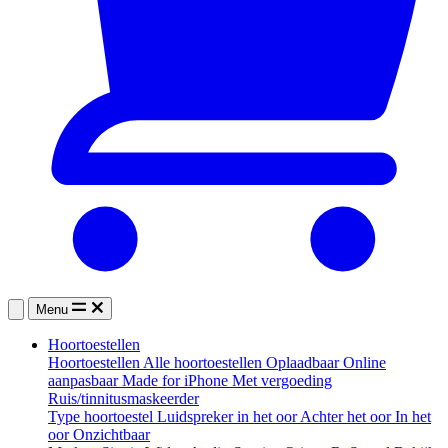
Menu
Hoortoestellen
Hoortoestellen
Alle hoortoestellen
Oplaadbaar
Online
aanpasbaar
Made for iPhone
Met vergoeding
Ruis/tinnitusmaskeerder
Type hoortoestel
Luidspreker in het oor
Achter het oor
In het
oor
Onzichtbaar