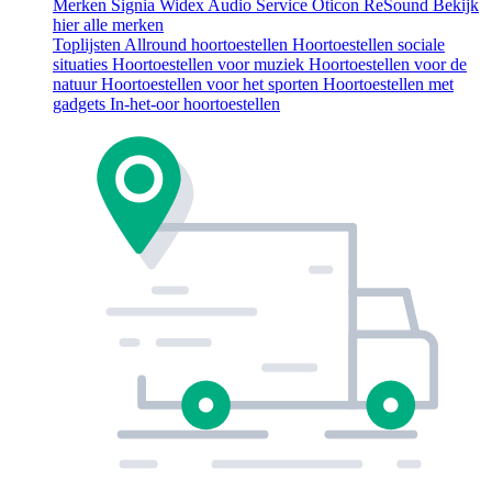
Merken
Signia
Widex
Audio Service
Oticon
ReSound
Bekijk
hier alle merken
Toplijsten
Allround hoortoestellen
Hoortoestellen sociale
situaties
Hoortoestellen voor muziek
Hoortoestellen voor de
natuur
Hoortoestellen voor het sporten
Hoortoestellen met
gadgets
In-het-oor hoortoestellen