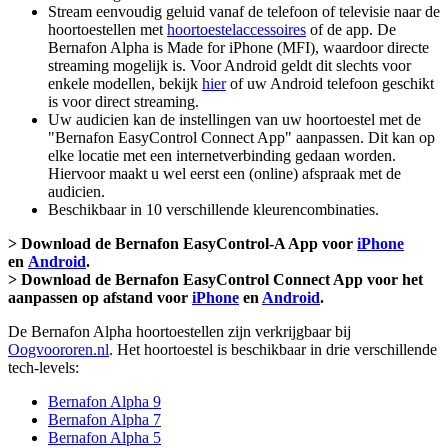
Stream eenvoudig geluid vanaf de telefoon of televisie naar de
hoortoestellen met
hoortoestelaccessoires
of de app. De
Bernafon Alpha is Made for iPhone (MFI), waardoor directe
streaming mogelijk is. Voor Android geldt dit slechts voor
enkele modellen, bekijk
hier
of uw Android telefoon geschikt
is voor direct streaming.
Uw audicien kan de instellingen van uw hoortoestel met de
"Bernafon EasyControl Connect App" aanpassen. Dit kan op
elke locatie met een internetverbinding gedaan worden.
Hiervoor maakt u wel eerst een (online) afspraak met de
audicien.
Beschikbaar in 10 verschillende kleurencombinaties.
> Download de Bernafon EasyControl-A App voor
iPhone
en
Android
.
> Download de Bernafon EasyControl Connect App voor het
aanpassen op afstand voor
iPhone
en
Android
.
De Bernafon Alpha hoortoestellen zijn verkrijgbaar bij
Oogvoororen.nl
. Het hoortoestel is beschikbaar in drie verschillende
tech-levels:
Bernafon Alpha 9
Bernafon Alpha 7
Bernafon Alpha 5