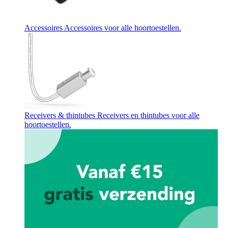
Accessoires
Accessoires voor alle hoortoestellen.
Receivers & thintubes
Receivers en thintubes voor alle
hoortoestellen.