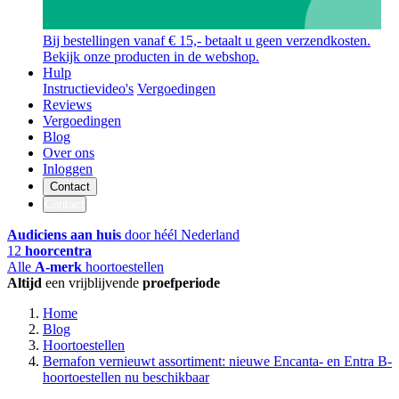
Bij bestellingen vanaf € 15,- betaalt u geen verzendkosten.
Bekijk onze producten in de webshop.
Hulp
Instructievideo's
Vergoedingen
Reviews
Vergoedingen
Blog
Over ons
Inloggen
Contact
Contact
Audiciens aan huis
door héél Nederland
12
hoorcentra
Alle
A-merk
hoortoestellen
Altijd
een vrijblijvende
proefperiode
Home
Blog
Hoortoestellen
Bernafon vernieuwt assortiment: nieuwe Encanta- en Entra B-
hoortoestellen nu beschikbaar