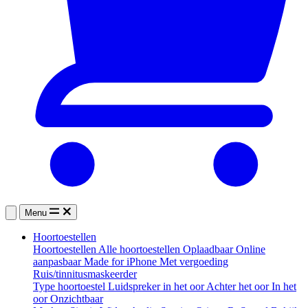
Menu
Hoortoestellen
Hoortoestellen
Alle hoortoestellen
Oplaadbaar
Online
aanpasbaar
Made for iPhone
Met vergoeding
Ruis/tinnitusmaskeerder
Type hoortoestel
Luidspreker in het oor
Achter het oor
In het
oor
Onzichtbaar