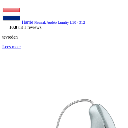
Harrie
Phonak Audéo Lumity L50 - 312
10.0
uit 1 reviews
tevreden
Lees meer