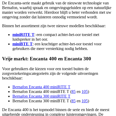
De Encanta-serie maakt gebruik van de nieuwste technologie van
Bernafon, waarbij spraak en omgevingsgeluiden op een natuurlijke
manier worden verwerkt. Hierdoor blijft u beter verbonden met uw
omgeving zonder dat luisteren onnodig vermoeiend wordt.
Binnen het assortiment zijn twee nieuwe modellen beschikbaar:
miniRITE T
: een compact achter-het-oor toestel met
luidspreker in het oor.
miniBTE T
: een krachtiger achter-het-oor toestel voor
gebruikers die meer versterking nodig hebben.
Vrije markt: Encanta 400 en Encanta 300
Voor gebruikers die kiezen voor een toestel buiten de
zorgverzekeringscategorieën zijn de volgende uitvoeringen
beschikbaar:
Bernafon Encanta 400 miniRITE T
Bernafon Encanta 400 miniBTE T (
85
en
105
)
Bernafon Encanta 300 miniRITE T
Bernafon Encanta 300 miniBTE T (
85
en
105
)
De Encanta 400 is het topmodel binnen de serie en biedt de meest
uitgebreide ondersteuning in complexe luisteromgevingen. De