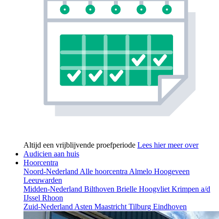
Altijd een vrijblijvende proefperiode
Lees hier meer over
Audicien aan huis
Hoorcentra
Noord-Nederland
Alle hoorcentra
Almelo
Hoogeveen
Leeuwarden
Midden-Nederland
Bilthoven
Brielle
Hoogvliet
Krimpen a/d
IJssel
Rhoon
Zuid-Nederland
Asten
Maastricht
Tilburg
Eindhoven