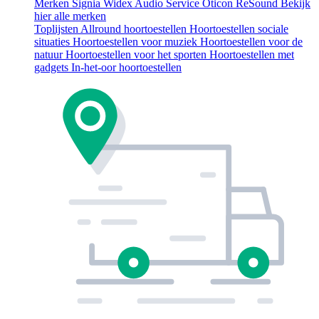
Merken
Signia
Widex
Audio Service
Oticon
ReSound
Bekijk
hier alle merken
Toplijsten
Allround hoortoestellen
Hoortoestellen sociale
situaties
Hoortoestellen voor muziek
Hoortoestellen voor de
natuur
Hoortoestellen voor het sporten
Hoortoestellen met
gadgets
In-het-oor hoortoestellen