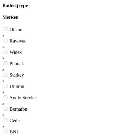
Batterij type
Merken
Oticon
x
Rayovac
x
Widex
x
Phonak
x
Starkey
x
Unitron
x
Audio Service
x
Bernafon
x
Cedis
x
BNL