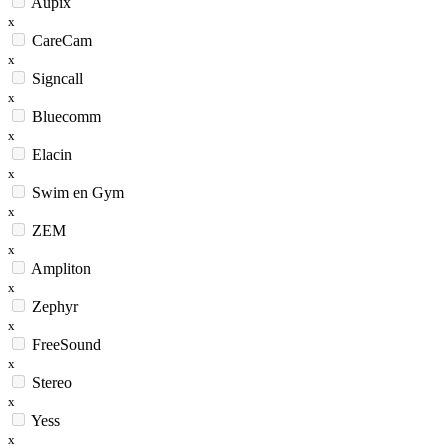
Aupix
x
CareCam
x
Signcall
x
Bluecomm
x
Elacin
x
Swim en Gym
x
ZEM
x
Ampliton
x
Zephyr
x
FreeSound
x
Stereo
x
Yess
x