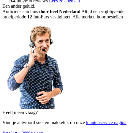
9.4
uit 2896 reviews
Lees ze allemaal
Een ander geluid
.
Audiciens aan huis
door heel Nederland
Altijd een vrijblijvende
proefperiode
12
IntoEars vestigingen
Alle merken hoortoestellen
Heeft u een vraag?
Vind je antwoord snel en makkelijk op onze
klantenservice pagina
.
Facebook
2000 volgers