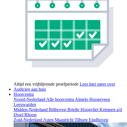
Altijd een vrijblijvende proefperiode
Lees hier meer over
Audicien aan huis
Hoorcentra
Noord-Nederland
Alle hoorcentra
Almelo
Hoogeveen
Leeuwarden
Midden-Nederland
Bilthoven
Brielle
Hoogvliet
Krimpen a/d
IJssel
Rhoon
Zuid-Nederland
Asten
Maastricht
Tilburg
Eindhoven