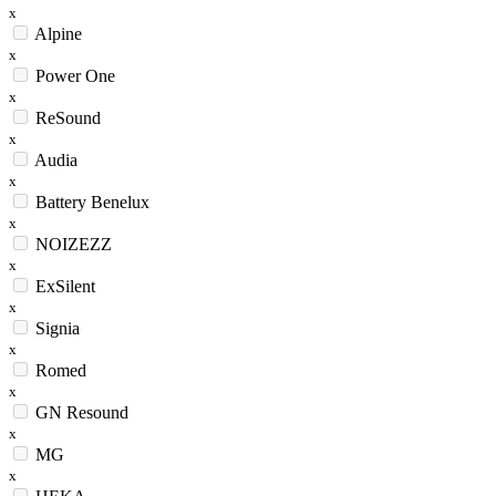
x
Alpine
x
Power One
x
ReSound
x
Audia
x
Battery Benelux
x
NOIZEZZ
x
ExSilent
x
Signia
x
Romed
x
GN Resound
x
MG
x