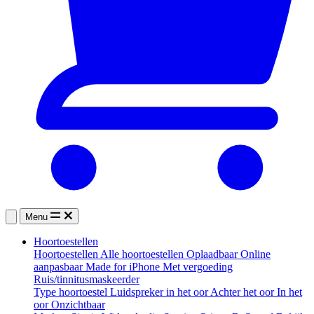
Menu
Hoortoestellen
Hoortoestellen
Alle hoortoestellen
Oplaadbaar
Online
aanpasbaar
Made for iPhone
Met vergoeding
Ruis/tinnitusmaskeerder
Type hoortoestel
Luidspreker in het oor
Achter het oor
In het
oor
Onzichtbaar