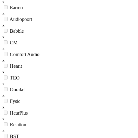
x
Earmo
x
Audiopoort
x
Babble
x
CM
x
Comfort Audio
x
Hearit
x
TEO
x
Oorakel
x
Fysic
x
HearPlus
x
Relation
x
BST