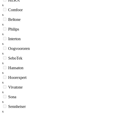
HEKA
x
Comfoor
x
Beltone
x
Philips
x
Interton
x
Oogvoororen
x
SeboTek
x
Hansaton
x
Hoorexpert
x
Vivatone
x
Sona
x
Sennheiser
x