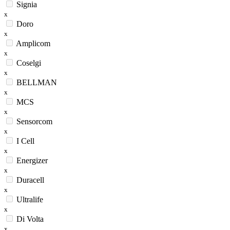
Signia
x
Doro
x
Amplicom
x
Coselgi
x
BELLMAN
x
MCS
x
Sensorcom
x
I Cell
x
Energizer
x
Duracell
x
Ultralife
x
Di Volta
x