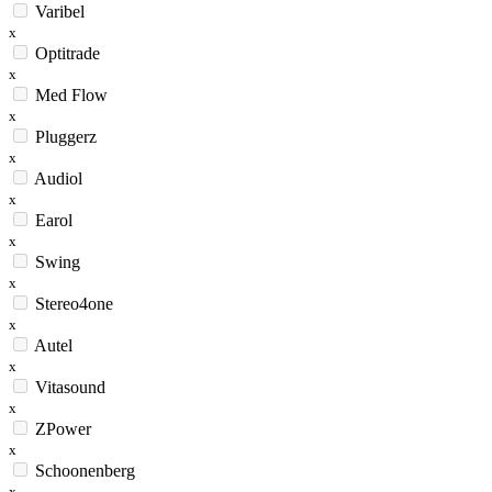
Varibel
x
Optitrade
x
Med Flow
x
Pluggerz
x
Audiol
x
Earol
x
Swing
x
Stereo4one
x
Autel
x
Vitasound
x
ZPower
x
Schoonenberg
x