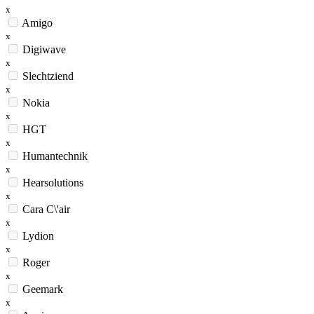
x
Amigo
x
Digiwave
x
Slechtziend
x
Nokia
x
HGT
x
Humantechnik
x
Hearsolutions
x
Cara C\'air
x
Lydion
x
Roger
x
Geemark
x