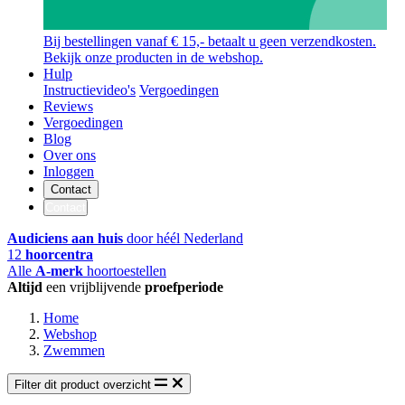
Bij bestellingen vanaf € 15,- betaalt u geen verzendkosten.
Bekijk onze producten in de webshop.
Hulp
Instructievideo's
Vergoedingen
Reviews
Vergoedingen
Blog
Over ons
Inloggen
Contact
Contact
Audiciens aan huis
door héél Nederland
12
hoorcentra
Alle
A-merk
hoortoestellen
Altijd
een vrijblijvende
proefperiode
Home
Webshop
Zwemmen
Filter dit product overzicht