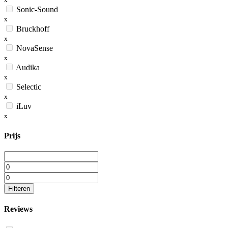
Sonic-Sound
x
Bruckhoff
x
NovaSense
x
Audika
x
Selectic
x
iLuv
x
Prijs
Filteren
Reviews