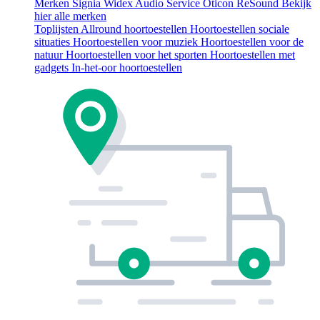
Merken
Signia
Widex
Audio Service
Oticon
ReSound
Bekijk
hier alle merken
Toplijsten
Allround hoortoestellen
Hoortoestellen sociale
situaties
Hoortoestellen voor muziek
Hoortoestellen voor de
natuur
Hoortoestellen voor het sporten
Hoortoestellen met
gadgets
In-het-oor hoortoestellen