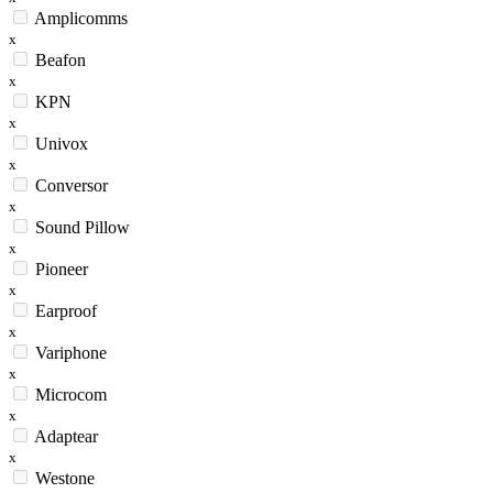
Amplicomms
x
Beafon
x
KPN
x
Univox
x
Conversor
x
Sound Pillow
x
Pioneer
x
Earproof
x
Variphone
x
Microcom
x
Adaptear
x
Westone