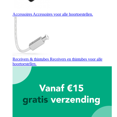
Accessoires
Accessoires voor alle hoortoestellen.
Receivers & thintubes
Receivers en thintubes voor alle
hoortoestellen.