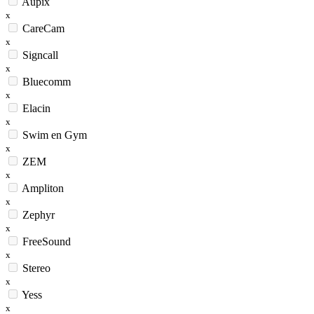
Aupix
x
CareCam
x
Signcall
x
Bluecomm
x
Elacin
x
Swim en Gym
x
ZEM
x
Ampliton
x
Zephyr
x
FreeSound
x
Stereo
x
Yess
x