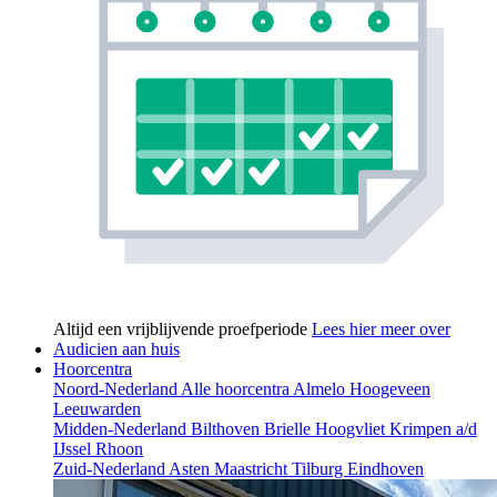
Altijd een vrijblijvende proefperiode
Lees hier meer over
Audicien aan huis
Hoorcentra
Noord-Nederland
Alle hoorcentra
Almelo
Hoogeveen
Leeuwarden
Midden-Nederland
Bilthoven
Brielle
Hoogvliet
Krimpen a/d
IJssel
Rhoon
Zuid-Nederland
Asten
Maastricht
Tilburg
Eindhoven