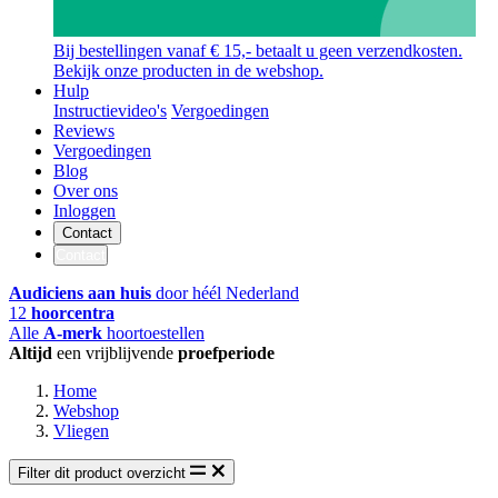
Bij bestellingen vanaf € 15,- betaalt u geen verzendkosten.
Bekijk onze producten in de webshop.
Hulp
Instructievideo's
Vergoedingen
Reviews
Vergoedingen
Blog
Over ons
Inloggen
Contact
Contact
Audiciens aan huis
door héél Nederland
12
hoorcentra
Alle
A-merk
hoortoestellen
Altijd
een vrijblijvende
proefperiode
Home
Webshop
Vliegen
Filter dit product overzicht