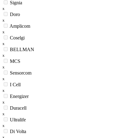
Signia
x
Doro
x
Amplicom
x
Coselgi
x
BELLMAN
x
MCS
x
Sensorcom
x
I Cell
x
Energizer
x
Duracell
x
Ultralife
x
Di Volta
x