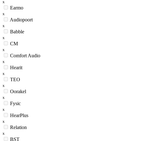
x
Earmo
x
Audiopoort
x
Babble
x
CM
x
Comfort Audio
x
Hearit
x
TEO
x
Oorakel
x
Fysic
x
HearPlus
x
Relation
x
BST