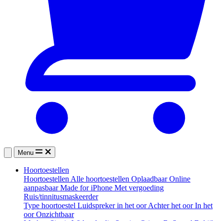
Menu
Hoortoestellen
Hoortoestellen
Alle hoortoestellen
Oplaadbaar
Online
aanpasbaar
Made for iPhone
Met vergoeding
Ruis/tinnitusmaskeerder
Type hoortoestel
Luidspreker in het oor
Achter het oor
In het
oor
Onzichtbaar