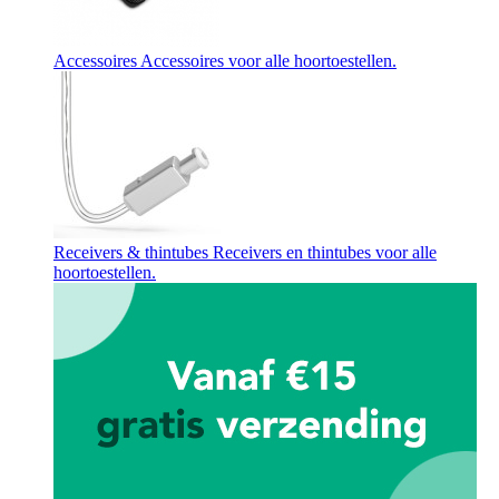
Accessoires
Accessoires voor alle hoortoestellen.
Receivers & thintubes
Receivers en thintubes voor alle
hoortoestellen.