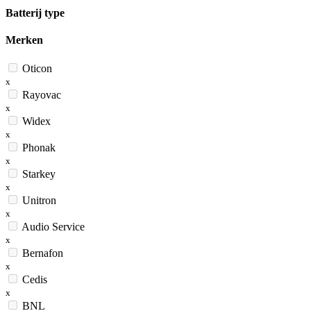
Batterij type
Merken
Oticon
x
Rayovac
x
Widex
x
Phonak
x
Starkey
x
Unitron
x
Audio Service
x
Bernafon
x
Cedis
x
BNL