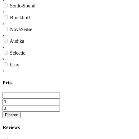
Sonic-Sound
x
Bruckhoff
x
NovaSense
x
Audika
x
Selectic
x
iLuv
x
Prijs
Filteren
Reviews