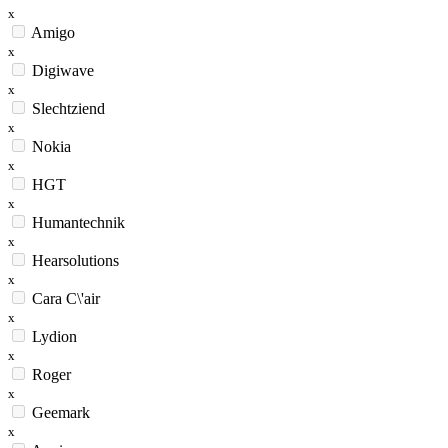
x
Amigo
x
Digiwave
x
Slechtziend
x
Nokia
x
HGT
x
Humantechnik
x
Hearsolutions
x
Cara C\'air
x
Lydion
x
Roger
x
Geemark
x