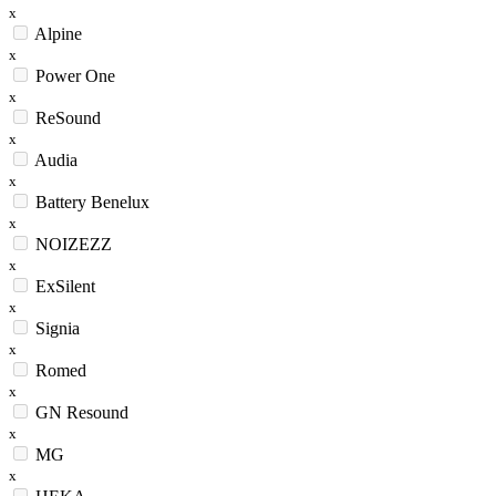
x
Alpine
x
Power One
x
ReSound
x
Audia
x
Battery Benelux
x
NOIZEZZ
x
ExSilent
x
Signia
x
Romed
x
GN Resound
x
MG
x