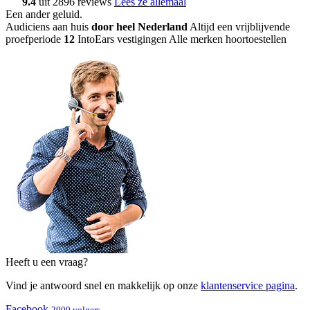
9.4
uit 2896 reviews
Lees ze allemaal
Een ander geluid
.
Audiciens aan huis
door heel Nederland
Altijd een vrijblijvende
proefperiode
12
IntoEars vestigingen
Alle merken hoortoestellen
Heeft u een vraag?
Vind je antwoord snel en makkelijk op onze
klantenservice pagina
.
Facebook
2000 volgers