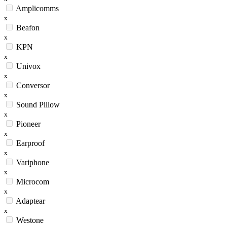
Amplicomms
x
Beafon
x
KPN
x
Univox
x
Conversor
x
Sound Pillow
x
Pioneer
x
Earproof
x
Variphone
x
Microcom
x
Adaptear
x
Westone