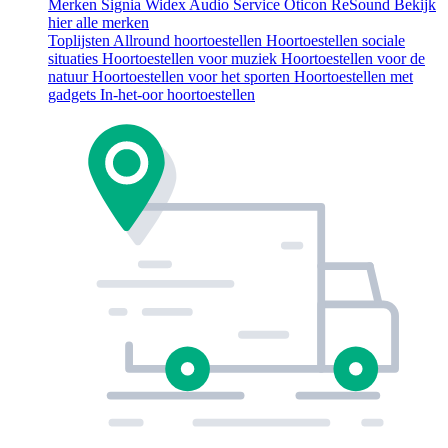
Merken
Signia
Widex
Audio Service
Oticon
ReSound
Bekijk
hier alle merken
Toplijsten
Allround hoortoestellen
Hoortoestellen sociale
situaties
Hoortoestellen voor muziek
Hoortoestellen voor de
natuur
Hoortoestellen voor het sporten
Hoortoestellen met
gadgets
In-het-oor hoortoestellen