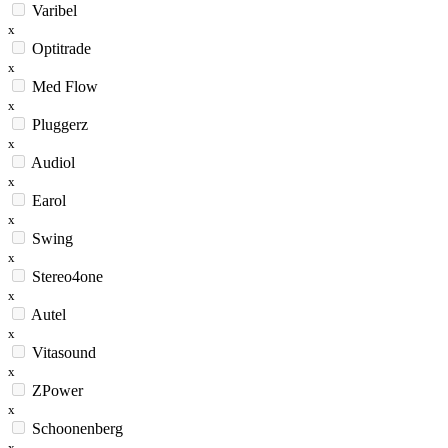
Varibel
x
Optitrade
x
Med Flow
x
Pluggerz
x
Audiol
x
Earol
x
Swing
x
Stereo4one
x
Autel
x
Vitasound
x
ZPower
x
Schoonenberg
x