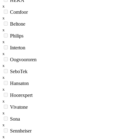
HEKA
x
Comfoor
x
Beltone
x
Philips
x
Interton
x
Oogvoororen
x
SeboTek
x
Hansaton
x
Hoorexpert
x
Vivatone
x
Sona
x
Sennheiser
x