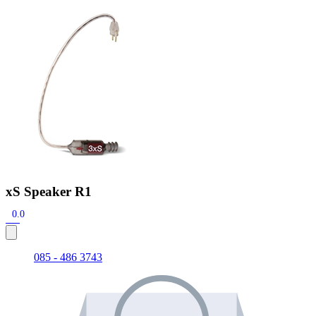
Zoeken
Snel zoeken
Signia hoortoestellen
Signia Pure BCT IX
Signia Silk IX
Widex
Allure AI
Audio Service R LI 7
Hoortoestelbatterijen
Widex filters
Filters
Domes
Onderhoudsartikelen
Signia Active Mini IX - Oplaadbaar
De Signia Active Mini IX is het nieuwste hoortoestel van Signia.
Bekijk
xS Speaker R1
0.0
085 - 486 3743