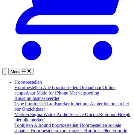
Menu
Hoortoestellen
Hoortoestellen
Alle hoortoestellen
Oplaadbaar
Online
aanpasbaar
Made for iPhone
Met vergoeding
Ruis/tinnitusmaskeerder
Type hoortoestel
Luidspreker in het oor
Achter het oor
In het
oor
Onzichtbaar
Merken
Signia
Widex
Audio Service
Oticon
ReSound
Bekijk
hier alle merken
Toplijsten
Allround hoortoestellen
Hoortoestellen sociale
situaties
Hoortoestellen voor muziek
Hoortoestellen voor de