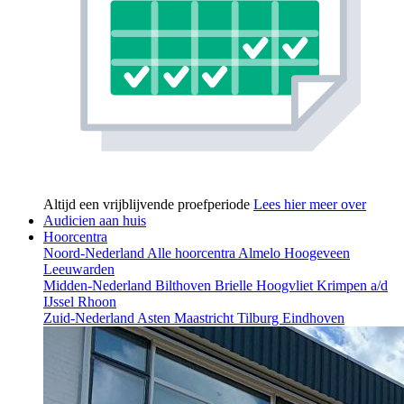
Altijd een vrijblijvende proefperiode
Lees hier meer over
Audicien aan huis
Hoorcentra
Noord-Nederland
Alle hoorcentra
Almelo
Hoogeveen
Leeuwarden
Midden-Nederland
Bilthoven
Brielle
Hoogvliet
Krimpen a/d
IJssel
Rhoon
Zuid-Nederland
Asten
Maastricht
Tilburg
Eindhoven