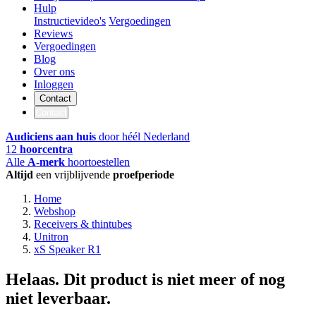
Hulp
Instructievideo's
Vergoedingen
Reviews
Vergoedingen
Blog
Over ons
Inloggen
Contact
Contact
Audiciens aan huis
door héél Nederland
12
hoorcentra
Alle
A-merk
hoortoestellen
Altijd
een vrijblijvende
proefperiode
Home
Webshop
Receivers & thintubes
Unitron
xS Speaker R1
Helaas. Dit product is niet meer of nog
niet leverbaar.