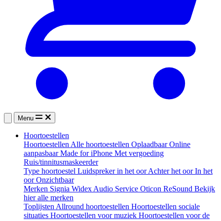
Menu
Hoortoestellen
Hoortoestellen
Alle hoortoestellen
Oplaadbaar
Online
aanpasbaar
Made for iPhone
Met vergoeding
Ruis/tinnitusmaskeerder
Type hoortoestel
Luidspreker in het oor
Achter het oor
In het
oor
Onzichtbaar
Merken
Signia
Widex
Audio Service
Oticon
ReSound
Bekijk
hier alle merken
Toplijsten
Allround hoortoestellen
Hoortoestellen sociale
situaties
Hoortoestellen voor muziek
Hoortoestellen voor de