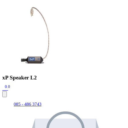
Zoeken
Snel zoeken
Signia hoortoestellen
Signia Pure BCT IX
Signia Silk IX
Widex
Allure AI
Audio Service R LI 7
Hoortoestelbatterijen
Widex filters
Filters
Domes
Onderhoudsartikelen
Signia Active Mini IX - Oplaadbaar
De Signia Active Mini IX is het nieuwste hoortoestel van Signia.
Bekijk
xP Speaker L2
0.0
085 - 486 3743