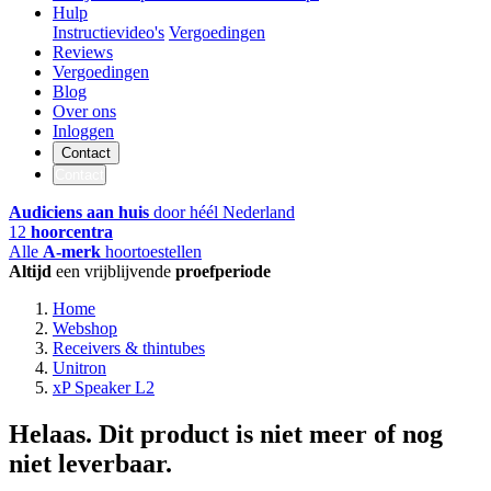
Hulp
Instructievideo's
Vergoedingen
Reviews
Vergoedingen
Blog
Over ons
Inloggen
Contact
Contact
Audiciens aan huis
door héél Nederland
12
hoorcentra
Alle
A-merk
hoortoestellen
Altijd
een vrijblijvende
proefperiode
Home
Webshop
Receivers & thintubes
Unitron
xP Speaker L2
Helaas. Dit product is niet meer of nog
niet leverbaar.