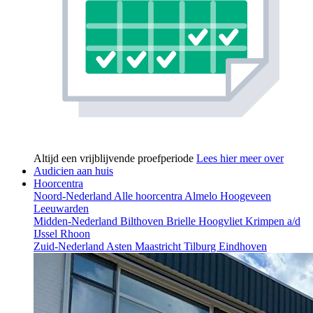
Altijd een vrijblijvende proefperiode
Lees hier meer over
Audicien aan huis
Hoorcentra
Noord-Nederland
Alle hoorcentra
Almelo
Hoogeveen
Leeuwarden
Midden-Nederland
Bilthoven
Brielle
Hoogvliet
Krimpen a/d
IJssel
Rhoon
Zuid-Nederland
Asten
Maastricht
Tilburg
Eindhoven