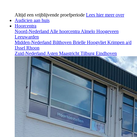
Altijd een vrijblijvende proefperiode
Lees hier meer over
Audicien aan huis
Hoorcentra
Noord-Nederland
Alle hoorcentra
Almelo
Hoogeveen
Leeuwarden
Midden-Nederland
Bilthoven
Brielle
Hoogvliet
Krimpen a/d
IJssel
Rhoon
Zuid-Nederland
Asten
Maastricht
Tilburg
Eindhoven