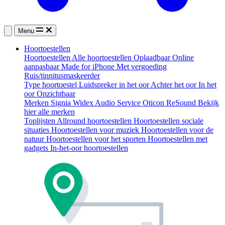
Menu
Hoortoestellen
Hoortoestellen
Alle hoortoestellen
Oplaadbaar
Online
aanpasbaar
Made for iPhone
Met vergoeding
Ruis/tinnitusmaskeerder
Type hoortoestel
Luidspreker in het oor
Achter het oor
In het
oor
Onzichtbaar
Merken
Signia
Widex
Audio Service
Oticon
ReSound
Bekijk
hier alle merken
Toplijsten
Allround hoortoestellen
Hoortoestellen sociale
situaties
Hoortoestellen voor muziek
Hoortoestellen voor de
natuur
Hoortoestellen voor het sporten
Hoortoestellen met
gadgets
In-het-oor hoortoestellen