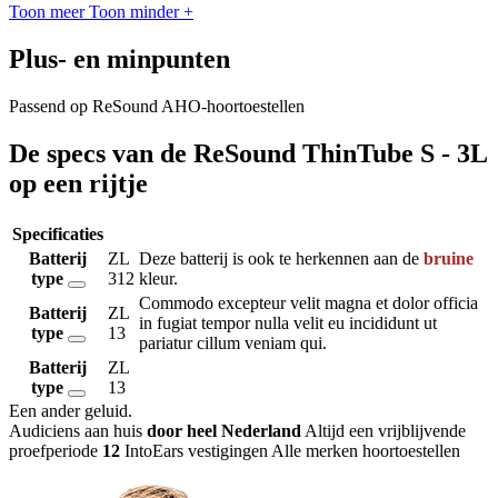
Toon meer
Toon minder
+
Plus- en minpunten
Passend op ReSound AHO-hoortoestellen
De specs van de ReSound ThinTube S - 3L
op een rijtje
Specificaties
Batterij
ZL
Deze batterij is ook te herkennen aan de
bruine
type
312
kleur.
Commodo excepteur velit magna et dolor officia
Batterij
ZL
in fugiat tempor nulla velit eu incididunt ut
type
13
pariatur cillum veniam qui.
Batterij
ZL
type
13
Een ander geluid
.
Audiciens aan huis
door heel Nederland
Altijd een vrijblijvende
proefperiode
12
IntoEars vestigingen
Alle merken hoortoestellen