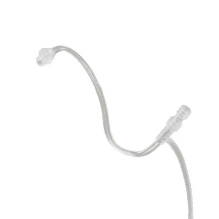
Zoeken
Snel zoeken
Signia hoortoestellen
Signia Pure BCT IX
Signia Silk IX
Widex
Allure AI
Audio Service R LI 7
Hoortoestelbatterijen
Widex filters
Filters
Domes
Onderhoudsartikelen
Signia Active Mini IX - Oplaadbaar
De Signia Active Mini IX is het nieuwste hoortoestel van Signia.
Bekijk