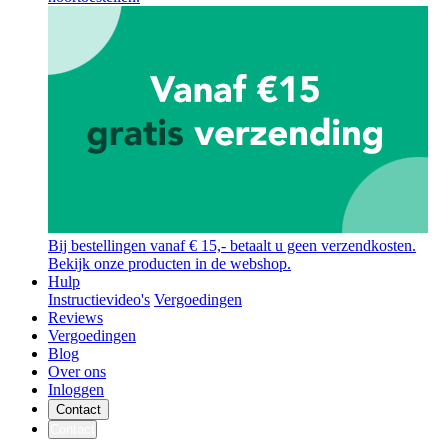
Bij bestellingen vanaf € 15,- betaalt u geen verzendkosten.
Bekijk onze producten in de webshop.
Hulp
Instructievideo's
Vergoedingen
Reviews
Vergoedingen
Blog
Over ons
Inloggen
Contact
Contact