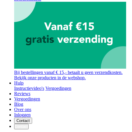
Bij bestellingen vanaf € 15,- betaalt u geen verzendkosten.
Bekijk onze producten in de webshop.
Hulp
Instructievideo's
Vergoedingen
Reviews
Vergoedingen
Blog
Over ons
Inloggen
Contact
Contact