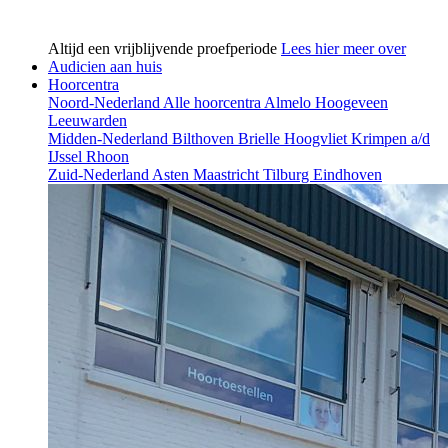
Altijd een vrijblijvende proefperiode
Lees hier meer over
Audicien aan huis
Hoorcentra
Noord-Nederland
Alle hoorcentra
Almelo
Hoogeveen
Leeuwarden
Midden-Nederland
Bilthoven
Brielle
Hoogvliet
Krimpen a/d
IJssel
Rhoon
Zuid-Nederland
Asten
Maastricht
Tilburg
Eindhoven