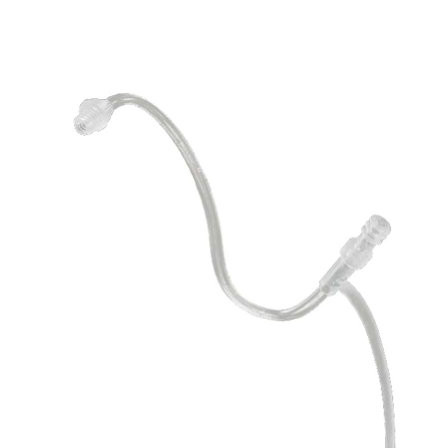
Zoeken
Snel zoeken
Signia hoortoestellen
Signia Pure BCT IX
Signia Silk IX
Widex
Allure AI
Audio Service R LI 7
Hoortoestelbatterijen
Widex filters
Filters
Domes
Onderhoudsartikelen
Signia Active Mini IX - Oplaadbaar
De Signia Active Mini IX is het nieuwste hoortoestel van Signia.
Bekijk