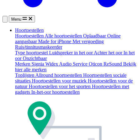
Menu
Hoortoestellen
Hoortoestellen
Alle hoortoestellen
Oplaadbaar
Online
aanpasbaar
Made for iPhone
Met vergoeding
Ruis/tinnitusmaskeerder
Type hoortoestel
Luidspreker in het oor
Achter het oor
In het
oor
Onzichtbaar
Merken
Signia
Widex
Audio Service
Oticon
ReSound
Bekijk
hier alle merken
Toplijsten
Allround hoortoestellen
Hoortoestellen sociale
situaties
Hoortoestellen voor muziek
Hoortoestellen voor de
natuur
Hoortoestellen voor het sporten
Hoortoestellen met
gadgets
In-het-oor hoortoestellen