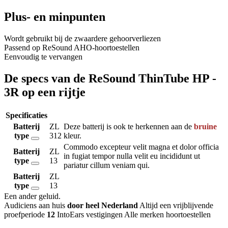
Plus- en minpunten
Wordt gebruikt bij de zwaardere gehoorverliezen
Passend op ReSound AHO-hoortoestellen
Eenvoudig te vervangen
De specs van de ReSound ThinTube HP -
3R op een rijtje
Specificaties
Batterij
ZL
Deze batterij is ook te herkennen aan de
bruine
type
312
kleur.
Commodo excepteur velit magna et dolor officia
Batterij
ZL
in fugiat tempor nulla velit eu incididunt ut
type
13
pariatur cillum veniam qui.
Batterij
ZL
type
13
Een ander geluid
.
Audiciens aan huis
door heel Nederland
Altijd een vrijblijvende
proefperiode
12
IntoEars vestigingen
Alle merken hoortoestellen