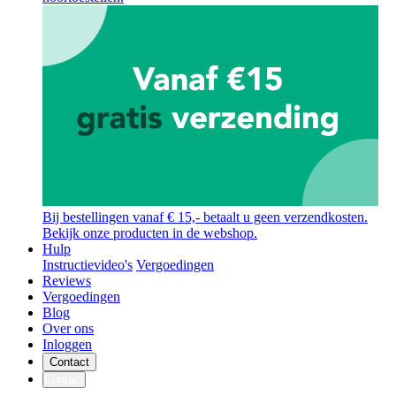
Bij bestellingen vanaf € 15,- betaalt u geen verzendkosten.
Bekijk onze producten in de webshop.
Hulp
Instructievideo's
Vergoedingen
Reviews
Vergoedingen
Blog
Over ons
Inloggen
Contact
Contact