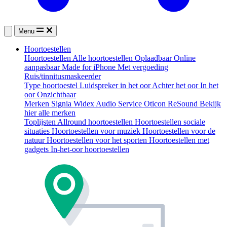
Menu
Hoortoestellen
Hoortoestellen
Alle hoortoestellen
Oplaadbaar
Online
aanpasbaar
Made for iPhone
Met vergoeding
Ruis/tinnitusmaskeerder
Type hoortoestel
Luidspreker in het oor
Achter het oor
In het
oor
Onzichtbaar
Merken
Signia
Widex
Audio Service
Oticon
ReSound
Bekijk
hier alle merken
Toplijsten
Allround hoortoestellen
Hoortoestellen sociale
situaties
Hoortoestellen voor muziek
Hoortoestellen voor de
natuur
Hoortoestellen voor het sporten
Hoortoestellen met
gadgets
In-het-oor hoortoestellen