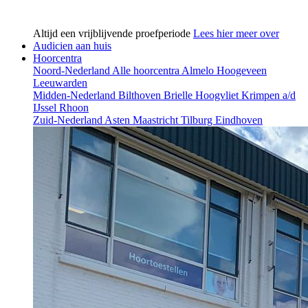
Altijd een vrijblijvende proefperiode
Lees hier meer over
Audicien aan huis
Hoorcentra
Noord-Nederland
Alle hoorcentra
Almelo
Hoogeveen
Leeuwarden
Midden-Nederland
Bilthoven
Brielle
Hoogvliet
Krimpen a/d
IJssel
Rhoon
Zuid-Nederland
Asten
Maastricht
Tilburg
Eindhoven