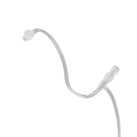
Zoeken
Snel zoeken
Signia hoortoestellen
Signia Pure BCT IX
Signia Silk IX
Widex
Allure AI
Audio Service R LI 7
Hoortoestelbatterijen
Widex filters
Filters
Domes
Onderhoudsartikelen
Signia Active Mini IX - Oplaadbaar
De Signia Active Mini IX is het nieuwste hoortoestel van Signia.
Bekijk