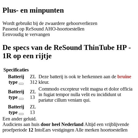
Plus- en minpunten
Wordt gebruikt bij de zwaardere gehoorverliezen
Passend op ReSound AHO-hoortoestellen
Eenvoudig te vervangen
De specs van de ReSound ThinTube HP -
1R op een rijtje
Specificaties
Batterij
ZL
Deze batterij is ook te herkennen aan de
bruine
type
312
kleur.
Commodo excepteur velit magna et dolor officia
Batterij
ZL
in fugiat tempor nulla velit eu incididunt ut
type
13
pariatur cillum veniam qui.
Batterij
ZL
type
13
Een ander geluid
.
Audiciens aan huis
door heel Nederland
Altijd een vrijblijvende
proefperiode
12
IntoEars vestigingen
Alle merken hoortoestellen