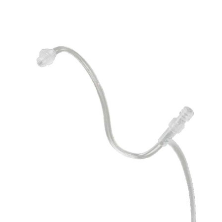
Zoeken
Snel zoeken
Signia hoortoestellen
Signia Pure BCT IX
Signia Silk IX
Widex Allu
Hoortoestelbatterijen
Widex filters
Filters
Domes
Onderhoudsartikele
Signia Active Mini IX - Oplaadbaar
De Signia Active Mini IX is het nieuwste hoortoestel van Signia.
Bekijk