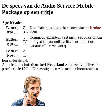
De specs van de Audio Service Mobile
Package op een rijtje
Specificaties
Batterij
ZL
Deze batterij is ook te herkennen aan de
bruine
type
312
kleur.
Commodo excepteur velit magna et dolor officia
Batterij
ZL
in fugiat tempor nulla velit eu incididunt ut
type
13
pariatur cillum veniam qui.
Batterij
ZL
type
13
Een ander geluid
.
Audiciens aan huis
door heel Nederland
Altijd een vrijblijvende
proefperiode
12
IntoEars vestigingen
Alle merken hoortoestellen