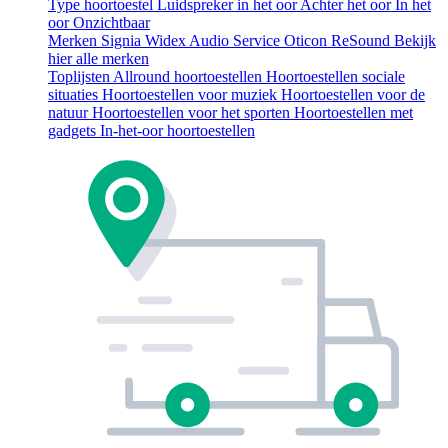
Type hoortoestel
Luidspreker in het oor
Achter het oor
In het
oor
Onzichtbaar
Merken
Signia
Widex
Audio Service
Oticon
ReSound
Bekijk
hier alle merken
Toplijsten
Allround hoortoestellen
Hoortoestellen sociale
situaties
Hoortoestellen voor muziek
Hoortoestellen voor de
natuur
Hoortoestellen voor het sporten
Hoortoestellen met
gadgets
In-het-oor hoortoestellen