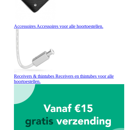
Accessoires
Accessoires voor alle hoortoestellen.
Receivers & thintubes
Receivers en thintubes voor alle
hoortoestellen.