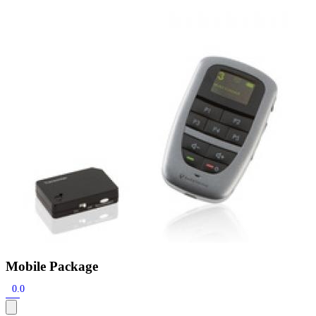
Zoeken
Snel zoeken
Signia hoortoestellen
Signia Pure BCT IX
Signia Silk IX
Widex
Allure AI
Audio Service R LI 7
Hoortoestelbatterijen
Widex filters
Filters
Domes
Onderhoudsartikelen
Signia Active Mini IX - Oplaadbaar
De Signia Active Mini IX is het nieuwste hoortoestel van Signia.
Bekijk
Mobile Package
0.0