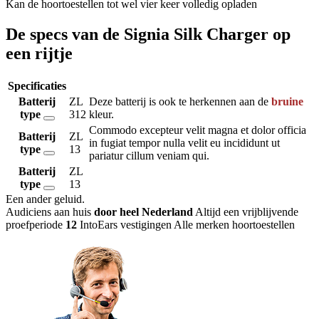
Kan de hoortoestellen tot wel vier keer volledig opladen
De specs van de Signia Silk Charger op
een rijtje
Specificaties
Batterij
ZL
Deze batterij is ook te herkennen aan de
bruine
type
312
kleur.
Commodo excepteur velit magna et dolor officia
Batterij
ZL
in fugiat tempor nulla velit eu incididunt ut
type
13
pariatur cillum veniam qui.
Batterij
ZL
type
13
Een ander geluid
.
Audiciens aan huis
door heel Nederland
Altijd een vrijblijvende
proefperiode
12
IntoEars vestigingen
Alle merken hoortoestellen