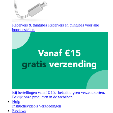
Receivers & thintubes
Receivers en thintubes voor alle
hoortoestellen.
Bij bestellingen vanaf € 15,- betaalt u geen verzendkosten.
Bekijk onze producten in de webshop.
Hulp
Instructievideo's
Vergoedingen
Reviews