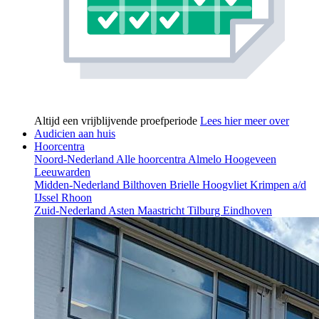
Altijd een vrijblijvende proefperiode
Lees hier meer over
Audicien aan huis
Hoorcentra
Noord-Nederland
Alle hoorcentra
Almelo
Hoogeveen
Leeuwarden
Midden-Nederland
Bilthoven
Brielle
Hoogvliet
Krimpen a/d
IJssel
Rhoon
Zuid-Nederland
Asten
Maastricht
Tilburg
Eindhoven