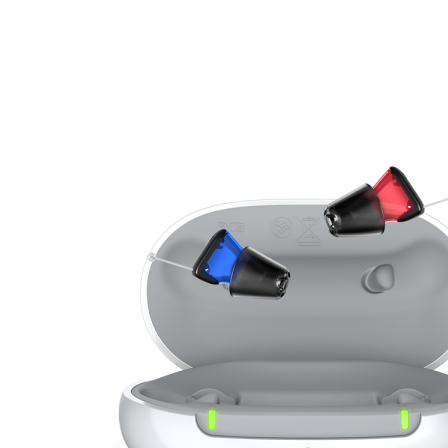
Zoeken
Snel zoeken
Signia hoortoestellen
Signia Pure BCT IX
Signia Silk IX
Widex
Allure AI
Audio Service R LI 7
Hoortoestelbatterijen
Widex filters
Filters
Domes
Onderhoudsartikelen
Signia Active Mini IX - Oplaadbaar
De Signia Active Mini IX is het nieuwste hoortoestel van Signia.
Bekijk