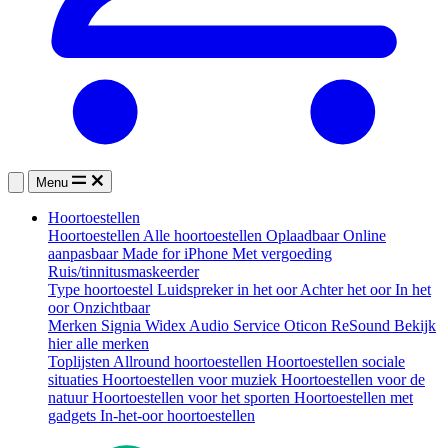
Menu
Hoortoestellen
Hoortoestellen
Alle hoortoestellen
Oplaadbaar
Online
aanpasbaar
Made for iPhone
Met vergoeding
Ruis/tinnitusmaskeerder
Type hoortoestel
Luidspreker in het oor
Achter het oor
In het
oor
Onzichtbaar
Merken
Signia
Widex
Audio Service
Oticon
ReSound
Bekijk
hier alle merken
Toplijsten
Allround hoortoestellen
Hoortoestellen sociale
situaties
Hoortoestellen voor muziek
Hoortoestellen voor de
natuur
Hoortoestellen voor het sporten
Hoortoestellen met
gadgets
In-het-oor hoortoestellen