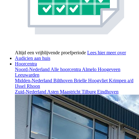
Altijd een vrijblijvende proefperiode
Lees hier meer over
Audicien aan huis
Hoorcentra
Noord-Nederland
Alle hoorcentra
Almelo
Hoogeveen
Leeuwarden
Midden-Nederland
Bilthoven
Brielle
Hoogvliet
Krimpen a/d
IJssel
Rhoon
Zuid-Nederland
Asten
Maastricht
Tilburg
Eindhoven