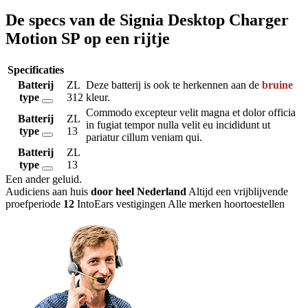
De specs van de Signia Desktop Charger
Motion SP op een rijtje
Specificaties
Batterij
ZL
Deze batterij is ook te herkennen aan de
bruine
type
312
kleur.
Commodo excepteur velit magna et dolor officia
Batterij
ZL
in fugiat tempor nulla velit eu incididunt ut
type
13
pariatur cillum veniam qui.
Batterij
ZL
type
13
Een ander geluid
.
Audiciens aan huis
door heel Nederland
Altijd een vrijblijvende
proefperiode
12
IntoEars vestigingen
Alle merken hoortoestellen