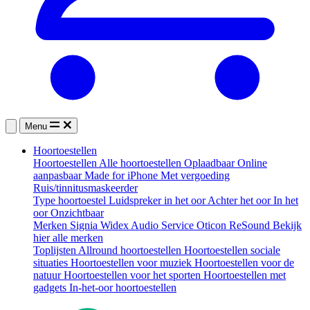
Menu
Hoortoestellen
Hoortoestellen
Alle hoortoestellen
Oplaadbaar
Online
aanpasbaar
Made for iPhone
Met vergoeding
Ruis/tinnitusmaskeerder
Type hoortoestel
Luidspreker in het oor
Achter het oor
In het
oor
Onzichtbaar
Merken
Signia
Widex
Audio Service
Oticon
ReSound
Bekijk
hier alle merken
Toplijsten
Allround hoortoestellen
Hoortoestellen sociale
situaties
Hoortoestellen voor muziek
Hoortoestellen voor de
natuur
Hoortoestellen voor het sporten
Hoortoestellen met
gadgets
In-het-oor hoortoestellen