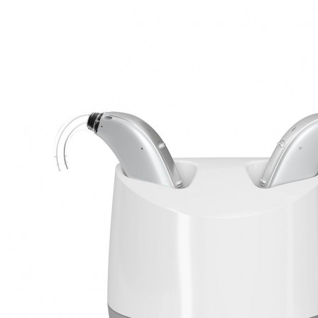
Zoeken
Snel zoeken
Signia hoortoestellen
Signia Pure BCT IX
Signia Silk IX
Widex
Allure AI
Audio Service R LI 7
Hoortoestelbatterijen
Widex filters
Filters
Domes
Onderhoudsartikelen
Signia Active Mini IX - Oplaadbaar
De Signia Active Mini IX is het nieuwste hoortoestel van Signia.
Bekijk