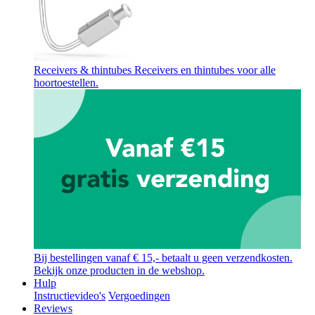
Receivers & thintubes
Receivers en thintubes voor alle
hoortoestellen.
Bij bestellingen vanaf € 15,- betaalt u geen verzendkosten.
Bekijk onze producten in de webshop.
Hulp
Instructievideo's
Vergoedingen
Reviews