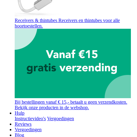
Receivers & thintubes
Receivers en thintubes voor alle
hoortoestellen.
Bij bestellingen vanaf € 15,- betaalt u geen verzendkosten.
Bekijk onze producten in de webshop.
Hulp
Instructievideo's
Vergoedingen
Reviews
Vergoedingen
Blog