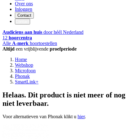
Over ons
Inloggen
Contact
Contact
Audiciens aan huis
door héél Nederland
12
hoorcentra
Alle
A-merk
hoortoestellen
Altijd
een vrijblijvende
proefperiode
Home
Webshop
Microfoon
Phonak
SmartLink+
Helaas. Dit product is niet meer of nog
niet leverbaar.
Voor alternatieven van Phonak klikt u
hier
.