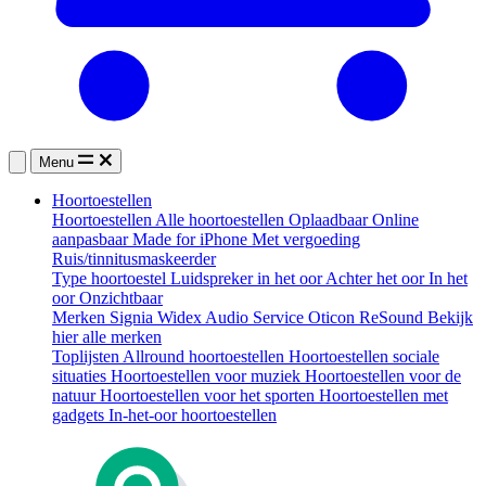
Menu
Hoortoestellen
Hoortoestellen
Alle hoortoestellen
Oplaadbaar
Online
aanpasbaar
Made for iPhone
Met vergoeding
Ruis/tinnitusmaskeerder
Type hoortoestel
Luidspreker in het oor
Achter het oor
In het
oor
Onzichtbaar
Merken
Signia
Widex
Audio Service
Oticon
ReSound
Bekijk
hier alle merken
Toplijsten
Allround hoortoestellen
Hoortoestellen sociale
situaties
Hoortoestellen voor muziek
Hoortoestellen voor de
natuur
Hoortoestellen voor het sporten
Hoortoestellen met
gadgets
In-het-oor hoortoestellen