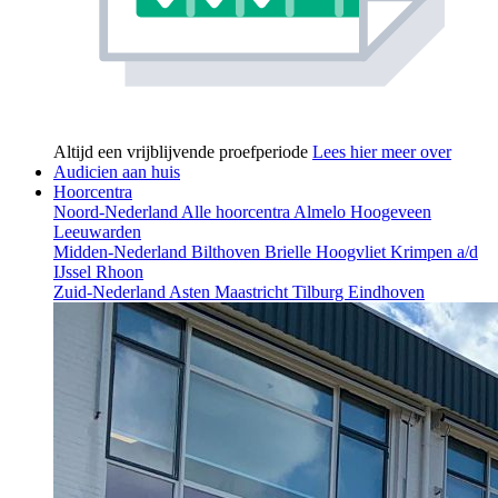
Altijd een vrijblijvende proefperiode
Lees hier meer over
Audicien aan huis
Hoorcentra
Noord-Nederland
Alle hoorcentra
Almelo
Hoogeveen
Leeuwarden
Midden-Nederland
Bilthoven
Brielle
Hoogvliet
Krimpen a/d
IJssel
Rhoon
Zuid-Nederland
Asten
Maastricht
Tilburg
Eindhoven