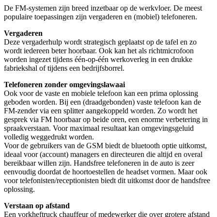
De FM-systemen zijn breed inzetbaar op de werkvloer. De meest
populaire toepassingen zijn vergaderen en (mobiel) telefoneren.
Vergaderen
Deze vergaderhulp wordt strategisch geplaatst op de tafel en zo
wordt iedereen beter hoorbaar. Ook kan het als richtmicrofoon
worden ingezet tijdens één-op-één werkoverleg in een drukke
fabriekshal of tijdens een bedrijfsborrel.
Telefoneren zonder omgevingslawaai
Ook voor de vaste en mobiele telefoon kan een prima oplossing
geboden worden. Bij een (draadgebonden) vaste telefoon kan de
FM-zender via een splitter aangekoppeld worden. Zo wordt het
gesprek via FM hoorbaar op beide oren, een enorme verbetering in
spraakverstaan. Voor maximaal resultaat kan omgevingsgeluid
volledig weggedrukt worden.
Voor de gebruikers van de GSM biedt de bluetooth optie uitkomst,
ideaal voor (account) managers en directeuren die altijd en overal
bereikbaar willen zijn. Handsfree telefoneren in de auto is zeer
eenvoudig doordat de hoortoestellen de headset vormen. Maar ook
voor telefonisten/receptionisten biedt dit uitkomst door de handsfree
oplossing.
Verstaan op afstand
Een vorkheftruck chauffeur of medewerker die over grotere afstand