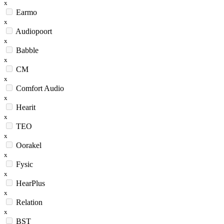
x
Earmo
x
Audiopoort
x
Babble
x
CM
x
Comfort Audio
x
Hearit
x
TEO
x
Oorakel
x
Fysic
x
HearPlus
x
Relation
x
BST