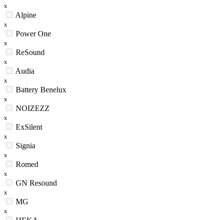
x
Alpine
x
Power One
x
ReSound
x
Audia
x
Battery Benelux
x
NOIZEZZ
x
ExSilent
x
Signia
x
Romed
x
GN Resound
x
MG
x