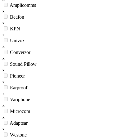
Amplicomms
x
Beafon
x
KPN
x
Univox
x
Conversor
x
Sound Pillow
x
Pioneer
x
Earproof
x
Variphone
x
Microcom
x
Adaptear
x
Westone