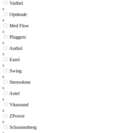
Varibel
x
Optitrade
x
Med Flow
x
Pluggerz
x
Audiol
x
Earol
x
Swing
x
Stereo4one
x
Autel
x
Vitasound
x
ZPower
x
Schoonenberg
x