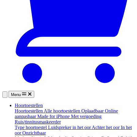
Menu
Hoortoestellen
Hoortoestellen
Alle hoortoestellen
Oplaadbaar
Online
aanpasbaar
Made for iPhone
Met vergoeding
Ruis/tinnitusmaskeerder
Type hoortoestel
Luidspreker in het oor
Achter het oor
In het
oor
Onzichtbaar