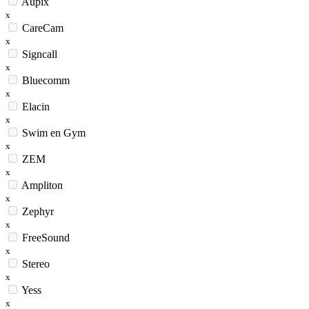
Aupix
x
CareCam
x
Signcall
x
Bluecomm
x
Elacin
x
Swim en Gym
x
ZEM
x
Ampliton
x
Zephyr
x
FreeSound
x
Stereo
x
Yess
x