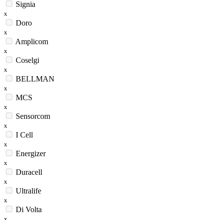
Signia
x
Doro
x
Amplicom
x
Coselgi
x
BELLMAN
x
MCS
x
Sensorcom
x
I Cell
x
Energizer
x
Duracell
x
Ultralife
x
Di Volta
x