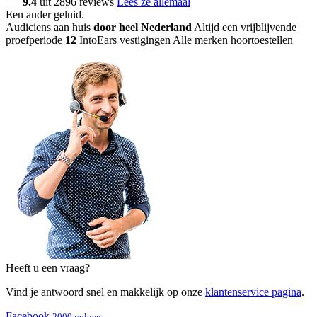
9.4
uit 2896 reviews
Lees ze allemaal
Een ander geluid
.
Audiciens aan huis
door heel Nederland
Altijd een vrijblijvende
proefperiode
12
IntoEars vestigingen
Alle merken hoortoestellen
Heeft u een vraag?
Vind je antwoord snel en makkelijk op onze
klantenservice pagina
.
Facebook
2000 volgers