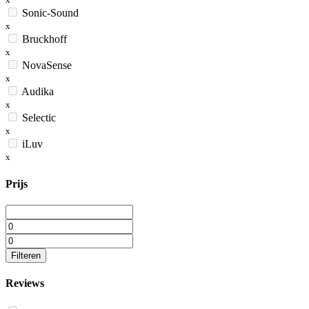
Sonic-Sound
x
Bruckhoff
x
NovaSense
x
Audika
x
Selectic
x
iLuv
x
Prijs
Filteren
Reviews