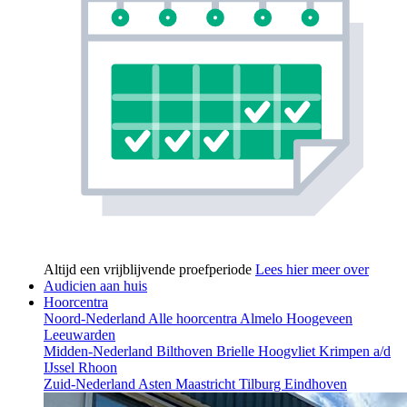
Altijd een vrijblijvende proefperiode
Lees hier meer over
Audicien aan huis
Hoorcentra
Noord-Nederland
Alle hoorcentra
Almelo
Hoogeveen
Leeuwarden
Midden-Nederland
Bilthoven
Brielle
Hoogvliet
Krimpen a/d
IJssel
Rhoon
Zuid-Nederland
Asten
Maastricht
Tilburg
Eindhoven