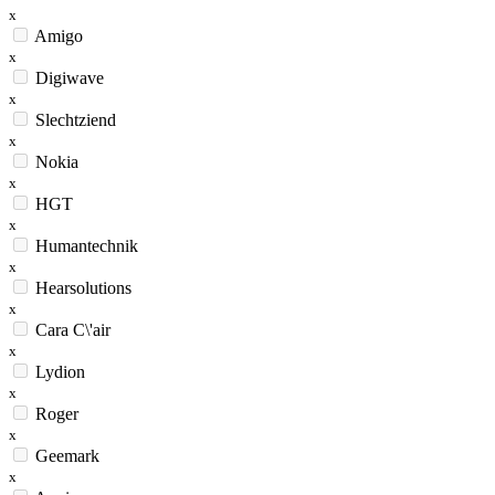
x
Amigo
x
Digiwave
x
Slechtziend
x
Nokia
x
HGT
x
Humantechnik
x
Hearsolutions
x
Cara C\'air
x
Lydion
x
Roger
x
Geemark
x