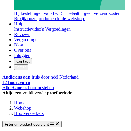
Bij bestellingen vanaf € 15,- betaalt u geen verzendkosten.
Bekijk onze producten in de webshop.
Hulp
Instructievideo's
Vergoedingen
Reviews
Vergoedingen
Blog
Over ons
Inloggen
Contact
Contact
Audiciens aan huis
door héél Nederland
12
hoorcentra
Alle
A-merk
hoortoestellen
Altijd
een vrijblijvende
proefperiode
Home
Webshop
Hoorversterkers
Filter dit product overzicht