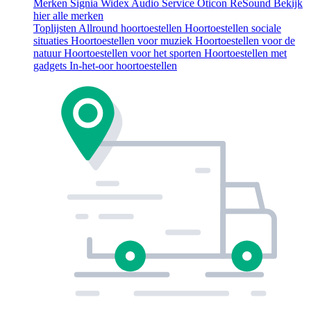
Merken
Signia
Widex
Audio Service
Oticon
ReSound
Bekijk
hier alle merken
Toplijsten
Allround hoortoestellen
Hoortoestellen sociale
situaties
Hoortoestellen voor muziek
Hoortoestellen voor de
natuur
Hoortoestellen voor het sporten
Hoortoestellen met
gadgets
In-het-oor hoortoestellen