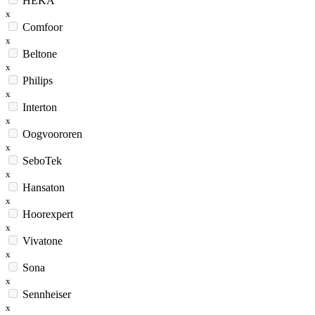
HEKA
x
Comfoor
x
Beltone
x
Philips
x
Interton
x
Oogvoororen
x
SeboTek
x
Hansaton
x
Hoorexpert
x
Vivatone
x
Sona
x
Sennheiser
x