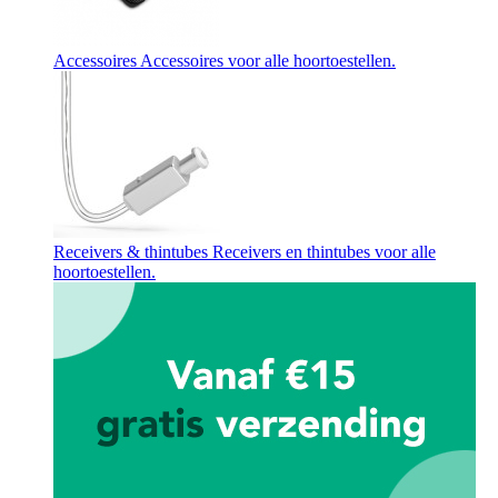
Accessoires
Accessoires voor alle hoortoestellen.
Receivers & thintubes
Receivers en thintubes voor alle
hoortoestellen.