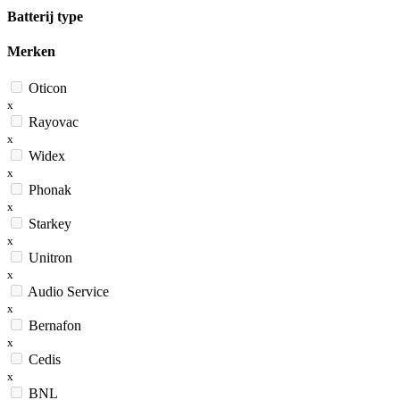
Batterij type
Merken
Oticon
x
Rayovac
x
Widex
x
Phonak
x
Starkey
x
Unitron
x
Audio Service
x
Bernafon
x
Cedis
x
BNL