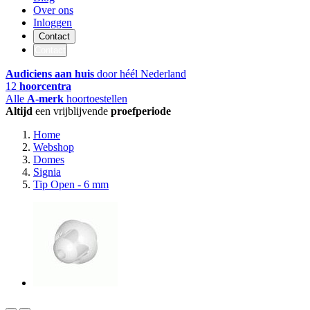
Over ons
Inloggen
Contact
Contact
Audiciens aan huis
door héél Nederland
12
hoorcentra
Alle
A-merk
hoortoestellen
Altijd
een vrijblijvende
proefperiode
Home
Webshop
Domes
Signia
Tip Open - 6 mm