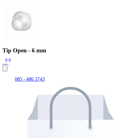
Zoeken
Snel zoeken
Signia hoortoestellen
Signia Pure BCT IX
Signia Silk IX
Widex
Allure AI
Audio Service R LI 7
Hoortoestelbatterijen
Widex filters
Filters
Domes
Onderhoudsartikelen
Tip Open - 6 mm
Signia Active Mini IX - Oplaadbaar
0.0
De Signia Active Mini IX is het nieuwste hoortoestel van Signia.
Bekijk
085 - 486 3743