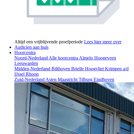
Altijd een vrijblijvende proefperiode
Lees hier meer over
Audicien aan huis
Hoorcentra
Noord-Nederland
Alle hoorcentra
Almelo
Hoogeveen
Leeuwarden
Midden-Nederland
Bilthoven
Brielle
Hoogvliet
Krimpen a/d
IJssel
Rhoon
Zuid-Nederland
Asten
Maastricht
Tilburg
Eindhoven