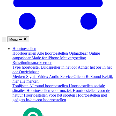
Menu
Hoortoestellen
Hoortoestellen
Alle hoortoestellen
Oplaadbaar
Online
aanpasbaar
Made for iPhone
Met vergoeding
Ruis/tinnitusmaskeerder
Type hoortoestel
Luidspreker in het oor
Achter het oor
In het
oor
Onzichtbaar
Merken
Signia
Widex
Audio Service
Oticon
ReSound
Bekijk
hier alle merken
Toplijsten
Allround hoortoestellen
Hoortoestellen sociale
situaties
Hoortoestellen voor muziek
Hoortoestellen voor de
natuur
Hoortoestellen voor het sporten
Hoortoestellen met
gadgets
In-het-oor hoortoestellen