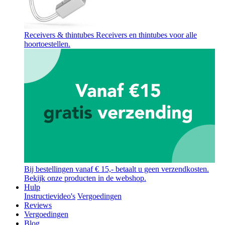
Receivers & thintubes
Receivers en thintubes voor alle
hoortoestellen.
Bij bestellingen vanaf € 15,- betaalt u geen verzendkosten.
Bekijk onze producten in de webshop.
Hulp
Instructievideo's
Vergoedingen
Reviews
Vergoedingen
Blog