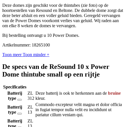
Deze domes zijn geschikt voor de thintubes (zie foto) op de
hoortoestellen van Resound en Beltone. De dubbele dome zorgt dat
deze beter afsluit en een voller geluid bieden. Geregeld vervangen
van de Power Domes voorkomt verlies van geluid. Wij raden aan
om elke 8 weken de domes te vervangen.
Bij bestelling ontvangt u 10 Power Domes.
Artikelnummer: 18265100
Toon meer
Toon minder
+
De specs van de ReSound 10 x Power
Dome thintube small op een rijtje
Specificaties
Batterij
ZL
Deze batterij is ook te herkennen aan de
bruine
type
312
kleur.
Commodo excepteur velit magna et dolor officia
Batterij
ZL
in fugiat tempor nulla velit eu incididunt ut
type
13
pariatur cillum veniam qui.
Batterij
ZL
type
13