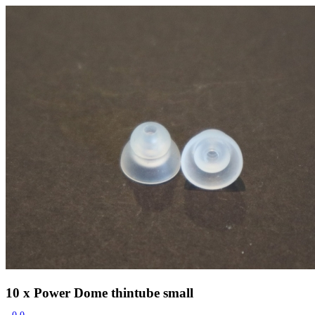
Zoeken
Snel zoeken
Signia hoortoestellen
Signia Pure BCT IX
Signia Silk IX
Widex
Allure AI
Audio Service R LI 7
Hoortoestelbatterijen
Widex filters
Filters
Domes
Onderhoudsartikelen
Signia Active Mini IX - Oplaadbaar
De Signia Active Mini IX is het nieuwste hoortoestel van Signia.
Bekijk
10 x Power Dome thintube small