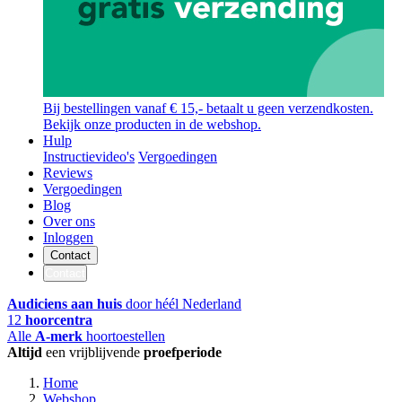
Bij bestellingen vanaf € 15,- betaalt u geen verzendkosten.
Bekijk onze producten in de webshop.
Hulp
Instructievideo's
Vergoedingen
Reviews
Vergoedingen
Blog
Over ons
Inloggen
Contact
Contact
Audiciens aan huis
door héél Nederland
12
hoorcentra
Alle
A-merk
hoortoestellen
Altijd
een vrijblijvende
proefperiode
Home
Webshop