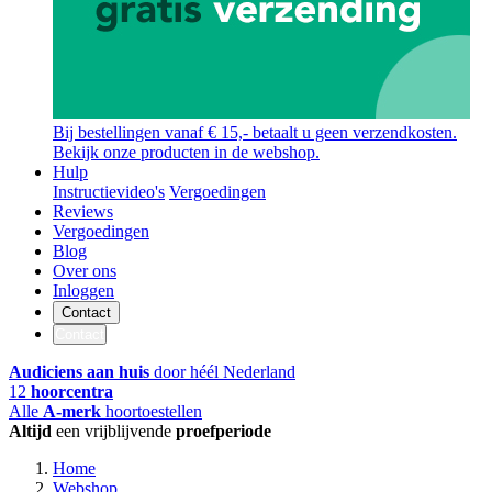
Bij bestellingen vanaf € 15,- betaalt u geen verzendkosten.
Bekijk onze producten in de webshop.
Hulp
Instructievideo's
Vergoedingen
Reviews
Vergoedingen
Blog
Over ons
Inloggen
Contact
Contact
Audiciens aan huis
door héél Nederland
12
hoorcentra
Alle
A-merk
hoortoestellen
Altijd
een vrijblijvende
proefperiode
Home
Webshop