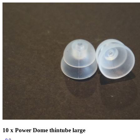
Zoeken
Snel zoeken
Signia hoortoestellen
Signia Pure BCT IX
Signia Silk IX
Widex
Allure AI
Audio Service R LI 7
Hoortoestelbatterijen
Widex filters
Filters
Domes
Onderhoudsartikelen
Signia Active Mini IX - Oplaadbaar
De Signia Active Mini IX is het nieuwste hoortoestel van Signia.
Bekijk
10 x Power Dome thintube large