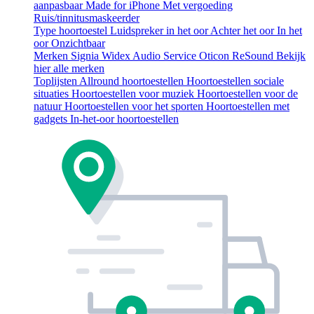
aanpasbaar
Made for iPhone
Met vergoeding
Ruis/tinnitusmaskeerder
Type hoortoestel
Luidspreker in het oor
Achter het oor
In het
oor
Onzichtbaar
Merken
Signia
Widex
Audio Service
Oticon
ReSound
Bekijk
hier alle merken
Toplijsten
Allround hoortoestellen
Hoortoestellen sociale
situaties
Hoortoestellen voor muziek
Hoortoestellen voor de
natuur
Hoortoestellen voor het sporten
Hoortoestellen met
gadgets
In-het-oor hoortoestellen