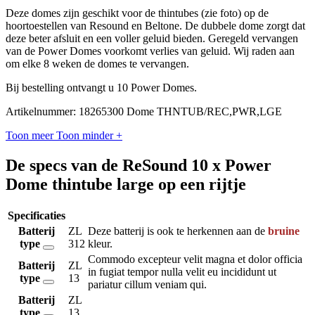
Deze domes zijn geschikt voor de thintubes (zie foto) op de
hoortoestellen van Resound en Beltone. De dubbele dome zorgt dat
deze beter afsluit en een voller geluid bieden. Geregeld vervangen
van de Power Domes voorkomt verlies van geluid. Wij raden aan
om elke 8 weken de domes te vervangen.
Bij bestelling ontvangt u 10 Power Domes.
Artikelnummer: 18265300 Dome THNTUB/REC,PWR,LGE
Toon meer
Toon minder
+
De specs van de ReSound 10 x Power
Dome thintube large op een rijtje
Specificaties
Batterij
ZL
Deze batterij is ook te herkennen aan de
bruine
type
312
kleur.
Commodo excepteur velit magna et dolor officia
Batterij
ZL
in fugiat tempor nulla velit eu incididunt ut
type
13
pariatur cillum veniam qui.
Batterij
ZL
type
13