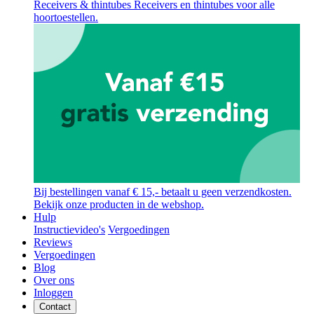
Receivers & thintubes
Receivers en thintubes voor alle
hoortoestellen.
Bij bestellingen vanaf € 15,- betaalt u geen verzendkosten.
Bekijk onze producten in de webshop.
Hulp
Instructievideo's
Vergoedingen
Reviews
Vergoedingen
Blog
Over ons
Inloggen
Contact