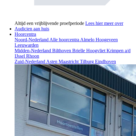
Altijd een vrijblijvende proefperiode
Lees hier meer over
Audicien aan huis
Hoorcentra
Noord-Nederland
Alle hoorcentra
Almelo
Hoogeveen
Leeuwarden
Midden-Nederland
Bilthoven
Brielle
Hoogvliet
Krimpen a/d
IJssel
Rhoon
Zuid-Nederland
Asten
Maastricht
Tilburg
Eindhoven