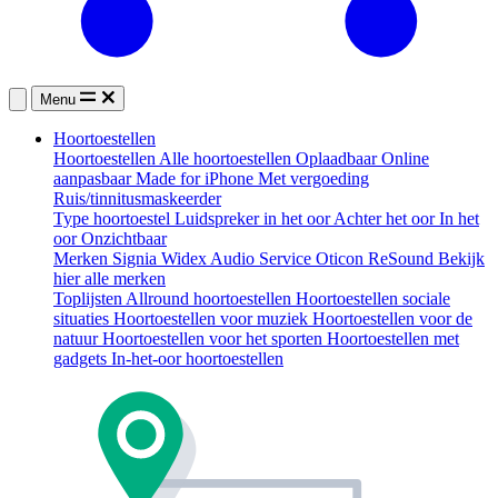
Menu
Hoortoestellen
Hoortoestellen
Alle hoortoestellen
Oplaadbaar
Online
aanpasbaar
Made for iPhone
Met vergoeding
Ruis/tinnitusmaskeerder
Type hoortoestel
Luidspreker in het oor
Achter het oor
In het
oor
Onzichtbaar
Merken
Signia
Widex
Audio Service
Oticon
ReSound
Bekijk
hier alle merken
Toplijsten
Allround hoortoestellen
Hoortoestellen sociale
situaties
Hoortoestellen voor muziek
Hoortoestellen voor de
natuur
Hoortoestellen voor het sporten
Hoortoestellen met
gadgets
In-het-oor hoortoestellen