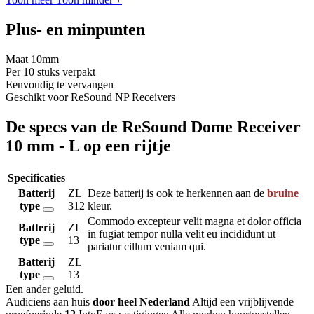
Plus- en minpunten
Maat 10mm
Per 10 stuks verpakt
Eenvoudig te vervangen
Geschikt voor ReSound NP Receivers
De specs van de ReSound Dome Receiver
10 mm - L op een rijtje
Specificaties
Batterij
ZL
Deze batterij is ook te herkennen aan de
bruine
type
312
kleur.
Commodo excepteur velit magna et dolor officia
Batterij
ZL
in fugiat tempor nulla velit eu incididunt ut
type
13
pariatur cillum veniam qui.
Batterij
ZL
type
13
Een ander geluid
.
Audiciens aan huis
door heel Nederland
Altijd een vrijblijvende