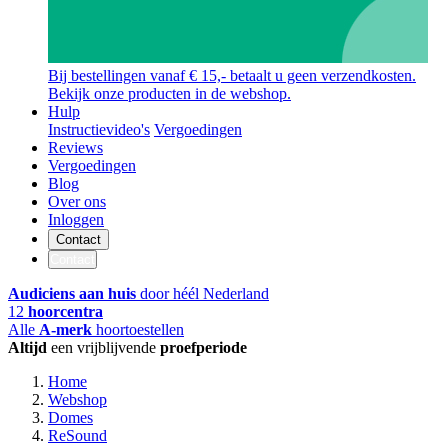
Bij bestellingen vanaf € 15,- betaalt u geen verzendkosten.
Bekijk onze producten in de webshop.
Hulp
Instructievideo's
Vergoedingen
Reviews
Vergoedingen
Blog
Over ons
Inloggen
Contact
Contact
Audiciens aan huis
door héél Nederland
12
hoorcentra
Alle
A-merk
hoortoestellen
Altijd
een vrijblijvende
proefperiode
Home
Webshop
Domes
ReSound