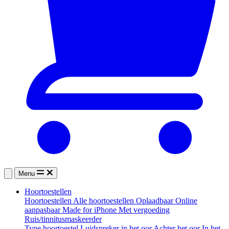
Menu
Hoortoestellen
Hoortoestellen
Alle hoortoestellen
Oplaadbaar
Online
aanpasbaar
Made for iPhone
Met vergoeding
Ruis/tinnitusmaskeerder
Type hoortoestel
Luidspreker in het oor
Achter het oor
In het