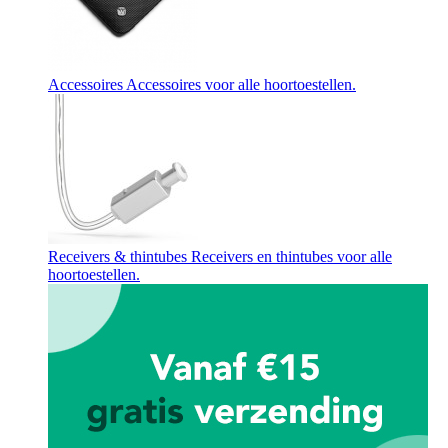
Accessoires
Accessoires voor alle hoortoestellen.
Receivers & thintubes
Receivers en thintubes voor alle
hoortoestellen.