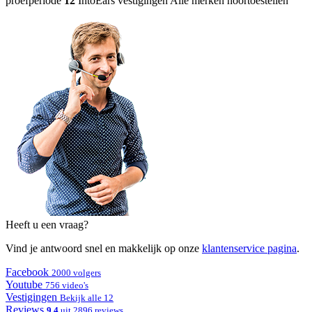
proefperiode
12
IntoEars vestigingen
Alle merken hoortoestellen
Heeft u een vraag?
Vind je antwoord snel en makkelijk op onze
klantenservice pagina
.
Facebook
2000 volgers
Youtube
756 video's
Vestigingen
Bekijk alle 12
Reviews
9.4
uit 2896 reviews