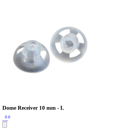
Zoeken
Snel zoeken
Signia hoortoestellen
Signia Pure BCT IX
Signia Silk IX
Widex
Allure AI
Audio Service R LI 7
Hoortoestelbatterijen
Widex filters
Filters
Domes
Onderhoudsartikelen
Signia Active Mini IX - Oplaadbaar
De Signia Active Mini IX is het nieuwste hoortoestel van Signia.
Bekijk
Dome Receiver 10 mm - L
0.0