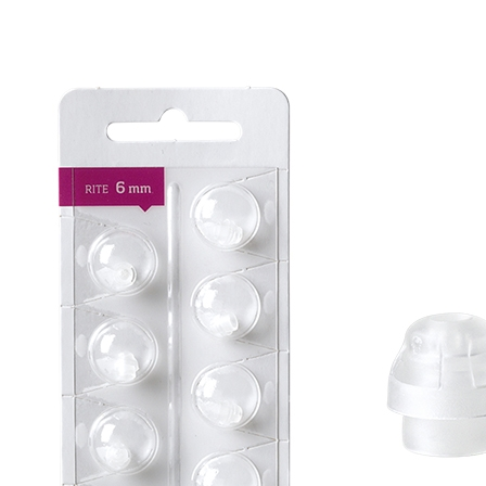
Zoeken
Snel zoeken
Signia hoortoestellen
Signia Pure BCT IX
Signia Silk IX
Widex Allu
Hoortoestelbatterijen
Widex filters
Filters
Domes
Onderhoudsartikele
Signia Active Mini IX - Oplaadbaar
De Signia Active Mini IX is het nieuwste hoortoestel van Signia.
Bekijk