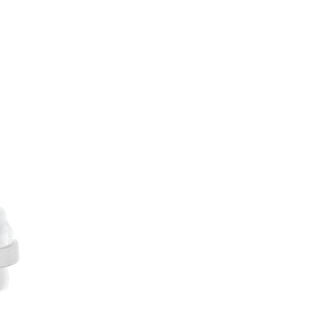
re AI
Audio Service R LI 7
n