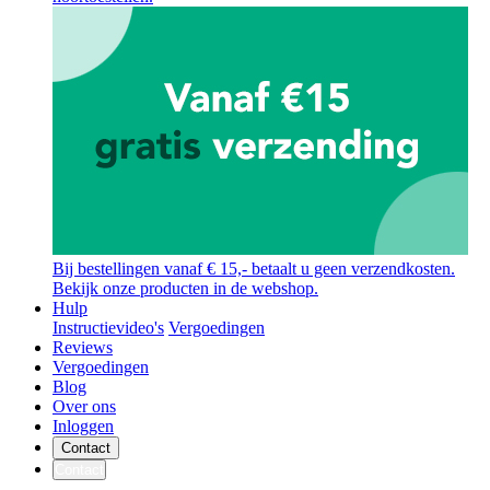
Bij bestellingen vanaf € 15,- betaalt u geen verzendkosten.
Bekijk onze producten in de webshop.
Hulp
Instructievideo's
Vergoedingen
Reviews
Vergoedingen
Blog
Over ons
Inloggen
Contact
Contact