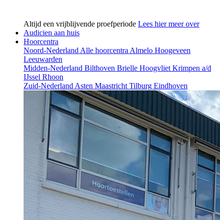
Altijd een vrijblijvende proefperiode
Lees hier meer over
Audicien aan huis
Hoorcentra
Noord-Nederland
Alle hoorcentra
Almelo
Hoogeveen
Leeuwarden
Midden-Nederland
Bilthoven
Brielle
Hoogvliet
Krimpen a/d
IJssel
Rhoon
Zuid-Nederland
Asten
Maastricht
Tilburg
Eindhoven