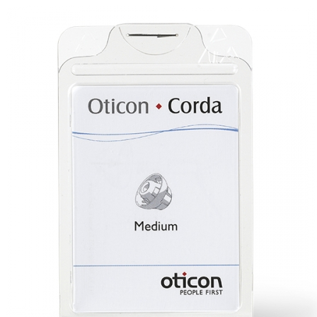
Zoeken
Snel zoeken
Signia hoortoestellen
Signia Pure BCT IX
Signia Silk IX
Widex
Allure AI
Audio Service R LI 7
Hoortoestelbatterijen
Widex filters
Filters
Domes
Onderhoudsartikelen
Signia Active Mini IX - Oplaadbaar
De Signia Active Mini IX is het nieuwste hoortoestel van Signia.
Bekijk