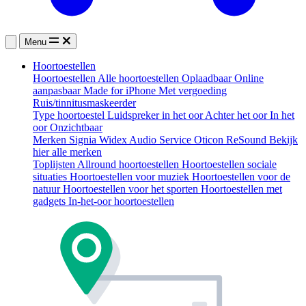
Menu
Hoortoestellen
Hoortoestellen
Alle hoortoestellen
Oplaadbaar
Online
aanpasbaar
Made for iPhone
Met vergoeding
Ruis/tinnitusmaskeerder
Type hoortoestel
Luidspreker in het oor
Achter het oor
In het
oor
Onzichtbaar
Merken
Signia
Widex
Audio Service
Oticon
ReSound
Bekijk
hier alle merken
Toplijsten
Allround hoortoestellen
Hoortoestellen sociale
situaties
Hoortoestellen voor muziek
Hoortoestellen voor de
natuur
Hoortoestellen voor het sporten
Hoortoestellen met
gadgets
In-het-oor hoortoestellen