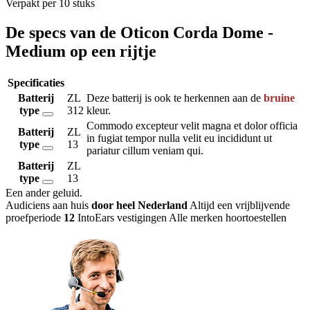
Verpakt per 10 stuks
De specs van de Oticon Corda Dome -
Medium op een rijtje
Specificaties
Batterij
ZL
Deze batterij is ook te herkennen aan de
bruine
type
312
kleur.
Commodo excepteur velit magna et dolor officia
Batterij
ZL
in fugiat tempor nulla velit eu incididunt ut
type
13
pariatur cillum veniam qui.
Batterij
ZL
type
13
Een ander geluid
.
Audiciens aan huis
door heel Nederland
Altijd een vrijblijvende
proefperiode
12
IntoEars vestigingen
Alle merken hoortoestellen