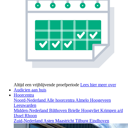
Altijd een vrijblijvende proefperiode
Lees hier meer over
Audicien aan huis
Hoorcentra
Noord-Nederland
Alle hoorcentra
Almelo
Hoogeveen
Leeuwarden
Midden-Nederland
Bilthoven
Brielle
Hoogvliet
Krimpen a/d
IJssel
Rhoon
Zuid-Nederland
Asten
Maastricht
Tilburg
Eindhoven