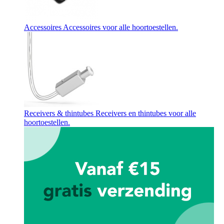
Accessoires
Accessoires voor alle hoortoestellen.
Receivers & thintubes
Receivers en thintubes voor alle
hoortoestellen.