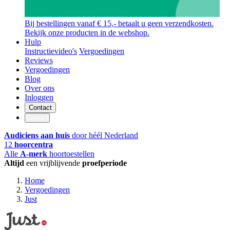
Bij bestellingen vanaf € 15,- betaalt u geen verzendkosten.
Bekijk onze producten in de webshop.
Hulp
Instructievideo's
Vergoedingen
Reviews
Vergoedingen
Blog
Over ons
Inloggen
Contact
Contact
Audiciens aan huis
door héél Nederland
12
hoorcentra
Alle
A-merk
hoortoestellen
Altijd
een vrijblijvende
proefperiode
Home
Vergoedingen
Just