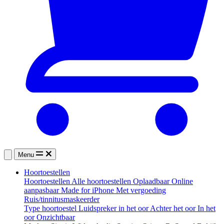
Menu
Hoortoestellen
Hoortoestellen
Alle hoortoestellen
Oplaadbaar
Online
aanpasbaar
Made for iPhone
Met vergoeding
Ruis/tinnitusmaskeerder
Type hoortoestel
Luidspreker in het oor
Achter het oor
In het
oor
Onzichtbaar