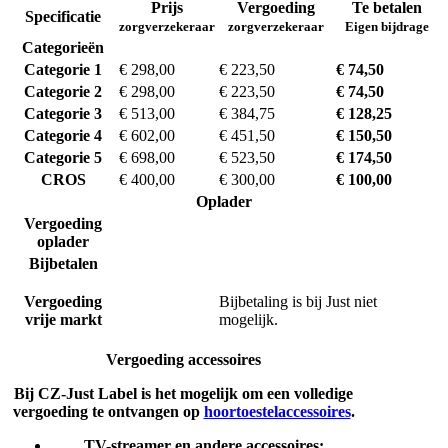
Prijs
Vergoeding
Te betalen
Specificatie
zorgverzekeraar
zorgverzekeraar
Eigen bijdrage
Categorieën
Categorie 1
€ 298,00
€ 223,50
€ 74,50
Categorie 2
€ 298,00
€ 223,50
€ 74,50
Categorie 3
€ 513,00
€ 384,75
€ 128,25
Categorie 4
€ 602,00
€ 451,50
€ 150,50
Categorie 5
€ 698,00
€ 523,50
€ 174,50
CROS
€ 400,00
€ 300,00
€ 100,00
Oplader
Vergoeding
oplader
Bijbetalen
Vergoeding
Bijbetaling is bij Just niet
vrije markt
mogelijk.
Vergoeding accessoires
Bij CZ-Just Label is het mogelijk om een volledige
vergoeding te ontvangen op
hoortoestelaccessoires
.
TV-streamer en andere accessoires: