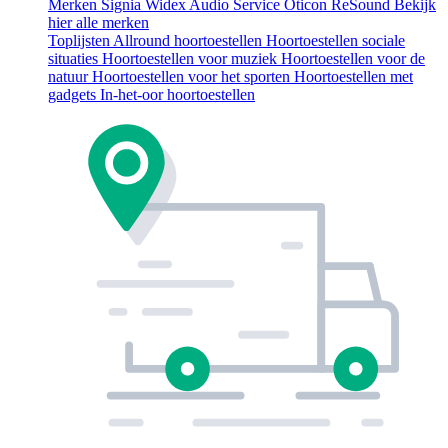
Merken
Signia
Widex
Audio Service
Oticon
ReSound
Bekijk
hier alle merken
Toplijsten
Allround hoortoestellen
Hoortoestellen sociale
situaties
Hoortoestellen voor muziek
Hoortoestellen voor de
natuur
Hoortoestellen voor het sporten
Hoortoestellen met
gadgets
In-het-oor hoortoestellen