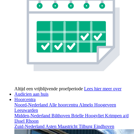
Altijd een vrijblijvende proefperiode
Lees hier meer over
Audicien aan huis
Hoorcentra
Noord-Nederland
Alle hoorcentra
Almelo
Hoogeveen
Leeuwarden
Midden-Nederland
Bilthoven
Brielle
Hoogvliet
Krimpen a/d
IJssel
Rhoon
Zuid-Nederland
Asten
Maastricht
Tilburg
Eindhoven