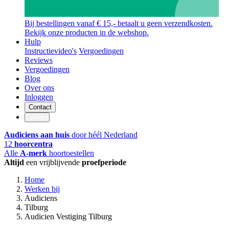
Bij bestellingen vanaf € 15,- betaalt u geen verzendkosten.
Bekijk onze producten in de webshop.
Hulp
Instructievideo's
Vergoedingen
Reviews
Vergoedingen
Blog
Over ons
Inloggen
Contact
Contact
Audiciens aan huis
door héél Nederland
12
hoorcentra
Alle
A-merk
hoortoestellen
Altijd
een vrijblijvende
proefperiode
Home
Werken bij
Audiciens
Tilburg
Audicien Vestiging Tilburg