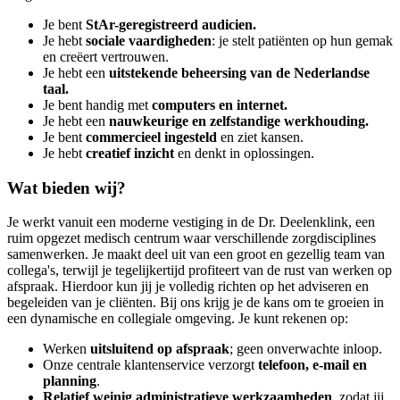
Je bent
StAr-geregistreerd audicien.
Je hebt
sociale vaardigheden
: je stelt patiënten op hun gemak
en creëert vertrouwen.
Je hebt een
uitstekende beheersing van de Nederlandse
taal.
Je bent handig met
computers en internet.
Je hebt een
nauwkeurige en zelfstandige werkhouding.
Je bent
commercieel ingesteld
en ziet kansen.
Je hebt
creatief inzicht
en denkt in oplossingen.
Wat bieden wij?
Je werkt vanuit een moderne vestiging in de Dr. Deelenklink, een
ruim opgezet medisch centrum waar verschillende zorgdisciplines
samenwerken. Je maakt deel uit van een groot en gezellig team van
collega's, terwijl je tegelijkertijd profiteert van de rust van werken op
afspraak. Hierdoor kun jij je volledig richten op het adviseren en
begeleiden van je cliënten. Bij ons krijg je de kans om te groeien in
een dynamische en collegiale omgeving. Je kunt rekenen op:
Werken
uitsluitend op afspraak
; geen onverwachte inloop.
Onze centrale klantenservice verzorgt
telefoon, e-mail en
planning
.
Relatief weinig administratieve werkzaamheden
, zodat jij