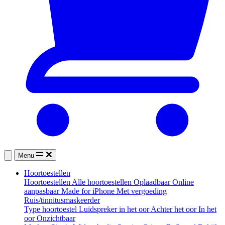
Menu
Hoortoestellen
Hoortoestellen
Alle hoortoestellen
Oplaadbaar
Online
aanpasbaar
Made for iPhone
Met vergoeding
Ruis/tinnitusmaskeerder
Type hoortoestel
Luidspreker in het oor
Achter het oor
In het
oor
Onzichtbaar