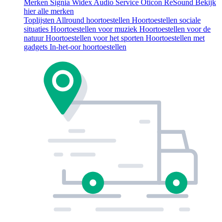
Merken
Signia
Widex
Audio Service
Oticon
ReSound
Bekijk
hier alle merken
Toplijsten
Allround hoortoestellen
Hoortoestellen sociale
situaties
Hoortoestellen voor muziek
Hoortoestellen voor de
natuur
Hoortoestellen voor het sporten
Hoortoestellen met
gadgets
In-het-oor hoortoestellen