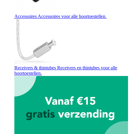
Accessoires
Accessoires voor alle hoortoestellen.
Receivers & thintubes
Receivers en thintubes voor alle
hoortoestellen.