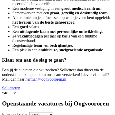
meer tijd hebt voor cliënten.
Een moderne vestiging in een
groot medisch centrum
.
Samenwerken met een
groot, gezellig en deskundig team
.
Alle ruimte om je te focussen op waar je voor bent opgeleid:
het leveren van de beste gehoorzorg.
Een
goed
salaris.
Een
uitdagende baan
met
persoonlijke ontwikkeling.
24 vakantiedagen
per jaar op basis van een fulltime
dienstverband.
Regelmatige
team- en bedrijfsuitjes.
Een plek in een
ambitieuze, snelgroeiende organisatie
.
Klaar om aan de slag te gaan?
Ben jij de audicien die wij zoeken? Solliciteer dan direct via de
onderstaande knop en kom ons team versterken! Liever via email?
Mail dan naar
herman@oogvoororen.nl
Solliciteren
vacatures
Openstaande vacatures bij Oogvoororen
Filter op locatie: