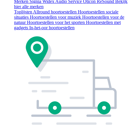
Merken
Signia
Widex
Audio Service
Oticon
ReSound
Bekijk
hier alle merken
Toplijsten
Allround hoortoestellen
Hoortoestellen sociale
situaties
Hoortoestellen voor muziek
Hoortoestellen voor de
natuur
Hoortoestellen voor het sporten
Hoortoestellen met
gadgets
In-het-oor hoortoestellen