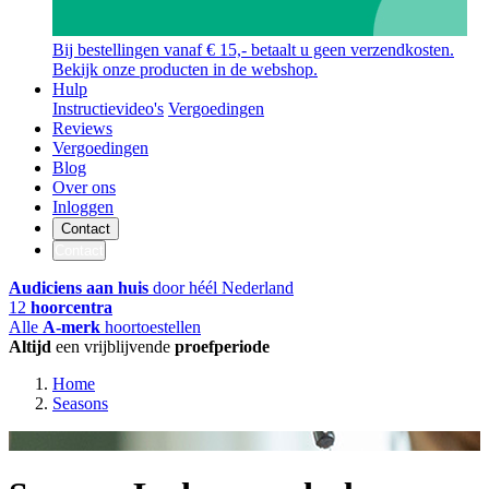
Bij bestellingen vanaf € 15,- betaalt u geen verzendkosten.
Bekijk onze producten in de webshop.
Hulp
Instructievideo's
Vergoedingen
Reviews
Vergoedingen
Blog
Over ons
Inloggen
Contact
Contact
Audiciens aan huis
door héél Nederland
12
hoorcentra
Alle
A-merk
hoortoestellen
Altijd
een vrijblijvende
proefperiode
Home
Seasons