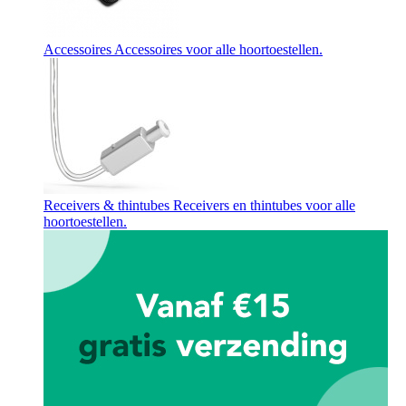
Accessoires
Accessoires voor alle hoortoestellen.
Receivers & thintubes
Receivers en thintubes voor alle
hoortoestellen.