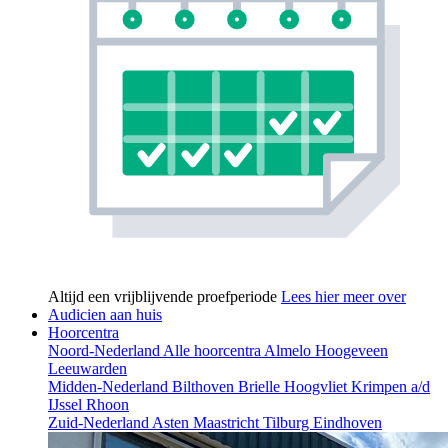
Altijd een vrijblijvende proefperiode
Lees hier meer over
Audicien aan huis
Hoorcentra
Noord-Nederland
Alle hoorcentra
Almelo
Hoogeveen
Leeuwarden
Midden-Nederland
Bilthoven
Brielle
Hoogvliet
Krimpen a/d
IJssel
Rhoon
Zuid-Nederland
Asten
Maastricht
Tilburg
Eindhoven