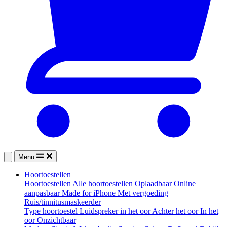
Menu
Hoortoestellen
Hoortoestellen
Alle hoortoestellen
Oplaadbaar
Online
aanpasbaar
Made for iPhone
Met vergoeding
Ruis/tinnitusmaskeerder
Type hoortoestel
Luidspreker in het oor
Achter het oor
In het
oor
Onzichtbaar