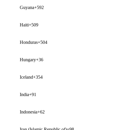
Guyana
+592
Haiti
+509
Honduras
+504
Hungary
+36
Iceland
+354
India
+91
Indonesia
+62
Iran (Islamic Republic of)
+98