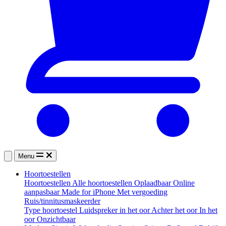
Menu
Hoortoestellen
Hoortoestellen
Alle hoortoestellen
Oplaadbaar
Online
aanpasbaar
Made for iPhone
Met vergoeding
Ruis/tinnitusmaskeerder
Type hoortoestel
Luidspreker in het oor
Achter het oor
In het
oor
Onzichtbaar