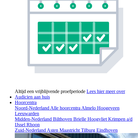
Altijd een vrijblijvende proefperiode
Lees hier meer over
Audicien aan huis
Hoorcentra
Noord-Nederland
Alle hoorcentra
Almelo
Hoogeveen
Leeuwarden
Midden-Nederland
Bilthoven
Brielle
Hoogvliet
Krimpen a/d
IJssel
Rhoon
Zuid-Nederland
Asten
Maastricht
Tilburg
Eindhoven