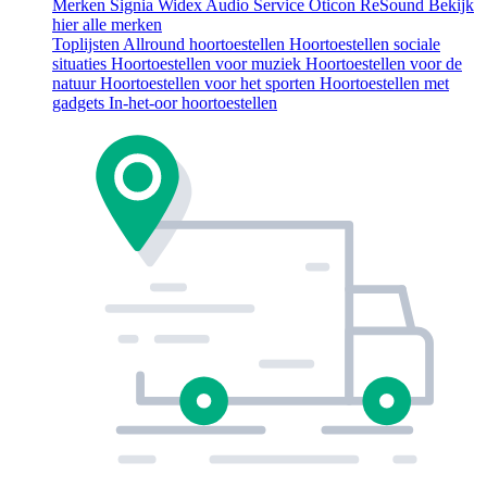
Merken
Signia
Widex
Audio Service
Oticon
ReSound
Bekijk
hier alle merken
Toplijsten
Allround hoortoestellen
Hoortoestellen sociale
situaties
Hoortoestellen voor muziek
Hoortoestellen voor de
natuur
Hoortoestellen voor het sporten
Hoortoestellen met
gadgets
In-het-oor hoortoestellen