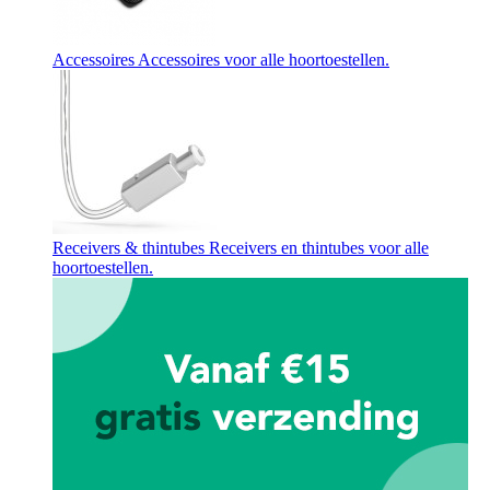
Accessoires
Accessoires voor alle hoortoestellen.
Receivers & thintubes
Receivers en thintubes voor alle
hoortoestellen.