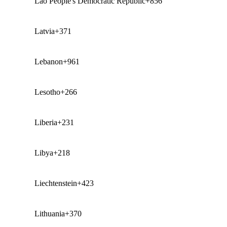
Lao People's Democratic Republic
+856
Latvia
+371
Lebanon
+961
Lesotho
+266
Liberia
+231
Libya
+218
Liechtenstein
+423
Lithuania
+370