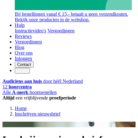
Bij bestellingen vanaf € 15,- betaalt u geen verzendkosten.
Bekijk onze producten in de webshop.
Hulp
Instructievideo's
Vergoedingen
Reviews
Vergoedingen
Blog
Over ons
Inloggen
Contact
Contact
Audiciens aan huis
door héél Nederland
12
hoorcentra
Alle
A-merk
hoortoestellen
Altijd
een vrijblijvende
proefperiode
Home
Inschrijven nieuwsbrief