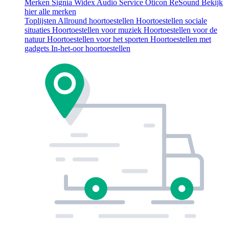
Merken
Signia
Widex
Audio Service
Oticon
ReSound
Bekijk
hier alle merken
Toplijsten
Allround hoortoestellen
Hoortoestellen sociale
situaties
Hoortoestellen voor muziek
Hoortoestellen voor de
natuur
Hoortoestellen voor het sporten
Hoortoestellen met
gadgets
In-het-oor hoortoestellen