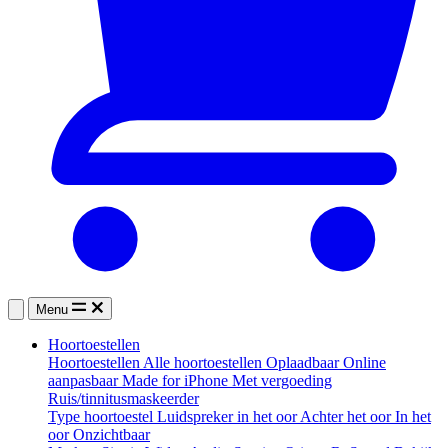
Menu
Hoortoestellen
Hoortoestellen
Alle hoortoestellen
Oplaadbaar
Online
aanpasbaar
Made for iPhone
Met vergoeding
Ruis/tinnitusmaskeerder
Type hoortoestel
Luidspreker in het oor
Achter het oor
In het
oor
Onzichtbaar