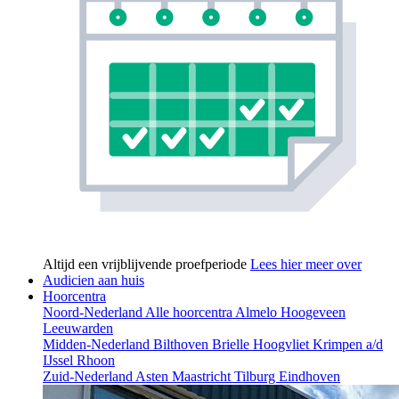
Altijd een vrijblijvende proefperiode
Lees hier meer over
Audicien aan huis
Hoorcentra
Noord-Nederland
Alle hoorcentra
Almelo
Hoogeveen
Leeuwarden
Midden-Nederland
Bilthoven
Brielle
Hoogvliet
Krimpen a/d
IJssel
Rhoon
Zuid-Nederland
Asten
Maastricht
Tilburg
Eindhoven