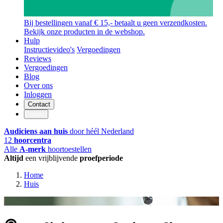
Bij bestellingen vanaf € 15,- betaalt u geen verzendkosten.
Bekijk onze producten in de webshop.
Hulp
Instructievideo's
Vergoedingen
Reviews
Vergoedingen
Blog
Over ons
Inloggen
Contact
Contact
Audiciens aan huis
door héél Nederland
12
hoorcentra
Alle
A-merk
hoortoestellen
Altijd
een vrijblijvende
proefperiode
Home
Huis