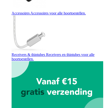
Accessoires
Accessoires voor alle hoortoestellen.
Receivers & thintubes
Receivers en thintubes voor alle
hoortoestellen.