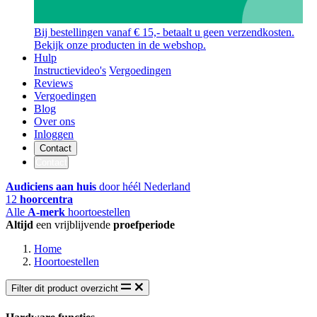
Bij bestellingen vanaf € 15,- betaalt u geen verzendkosten.
Bekijk onze producten in de webshop.
Hulp
Instructievideo's
Vergoedingen
Reviews
Vergoedingen
Blog
Over ons
Inloggen
Contact
Contact
Audiciens aan huis
door héél Nederland
12
hoorcentra
Alle
A-merk
hoortoestellen
Altijd
een vrijblijvende
proefperiode
Home
Hoortoestellen
Filter dit product overzicht