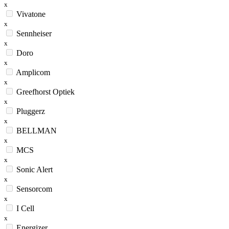
x
Vivatone
x
Sennheiser
x
Doro
x
Amplicom
x
Greefhorst Optiek
x
Pluggerz
x
BELLMAN
x
MCS
x
Sonic Alert
x
Sensorcom
x
I Cell
x
Energizer