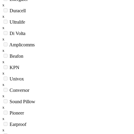
x
Duracell
x
Ultralife
x
Di Volta
x
Amplicomms
x
Beafon
x
KPN
x
Univox
x
Conversor
x
Sound Pillow
x
Pioneer
x
Earproof
x