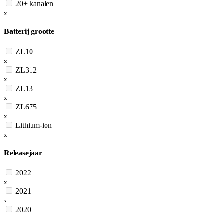
20+ kanalen
x
Batterij grootte
ZL10
x
ZL312
x
ZL13
x
ZL675
x
Lithium-ion
x
Releasejaar
2022
x
2021
x
2020