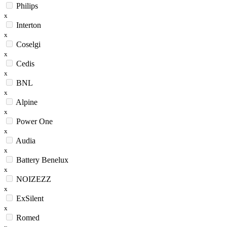
Philips
x
Interton
x
Coselgi
x
Cedis
x
BNL
x
Alpine
x
Power One
x
Audia
x
Battery Benelux
x
NOIZEZZ
x
ExSilent
x
Romed