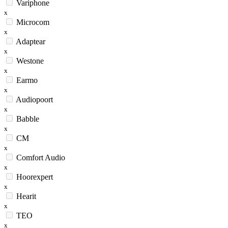
Variphone
x
Microcom
x
Adaptear
x
Westone
x
Earmo
x
Audiopoort
x
Babble
x
CM
x
Comfort Audio
x
Hoorexpert
x
Hearit
x
TEO
x