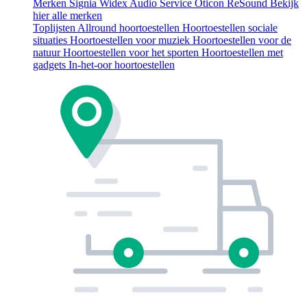
Merken
Signia
Widex
Audio Service
Oticon
ReSound
Bekijk
hier alle merken
Toplijsten
Allround hoortoestellen
Hoortoestellen sociale
situaties
Hoortoestellen voor muziek
Hoortoestellen voor de
natuur
Hoortoestellen voor het sporten
Hoortoestellen met
gadgets
In-het-oor hoortoestellen