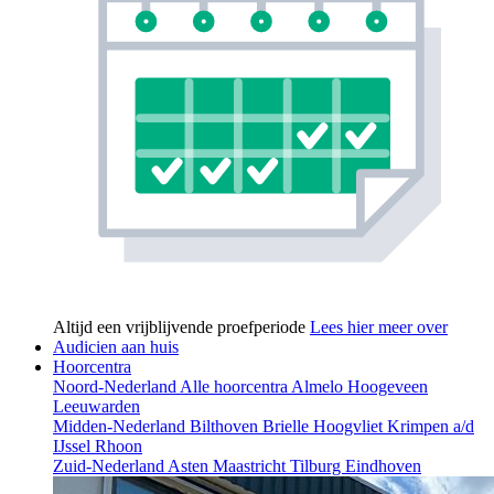
Altijd een vrijblijvende proefperiode
Lees hier meer over
Audicien aan huis
Hoorcentra
Noord-Nederland
Alle hoorcentra
Almelo
Hoogeveen
Leeuwarden
Midden-Nederland
Bilthoven
Brielle
Hoogvliet
Krimpen a/d
IJssel
Rhoon
Zuid-Nederland
Asten
Maastricht
Tilburg
Eindhoven