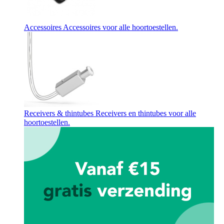
Accessoires
Accessoires voor alle hoortoestellen.
Receivers & thintubes
Receivers en thintubes voor alle
hoortoestellen.