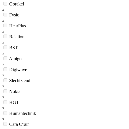
Oorakel
x
Fysic
x
HearPlus
x
Relation
x
BST
x
Amigo
x
Digiwave
x
Slechtziend
x
Nokia
x
HGT
x
Humantechnik
x
Cara C\'air