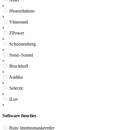
x
Hearsolutions
x
Vitasound
x
ZPower
x
Schoonenberg
x
Sonic-Sound
x
Bruckhoff
x
Audika
x
Selectic
x
iLuv
x
Software functies
Ruis/ tinnitusmaskeerder