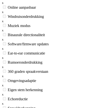
x
Online aanpasbaar
x
Windruisonderdrukking
x
Muziek modus
x
Binaurale directionaliteit
x
Software/firmware updates
x
Ear-to-ear communicatie
x
Rumoeronderdrukking
x
360 graden spraakverstaan
x
Omgevingsadaptie
x
Eigen stem herkenning
x
Echoreductie
x