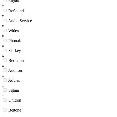
Signia
x
ReSound
x
Audio Service
x
Widex
x
Phonak
x
Starkey
x
Bernafon
x
Audifon
x
Advies
x
Signia
x
Unitron
x
Beltone
x