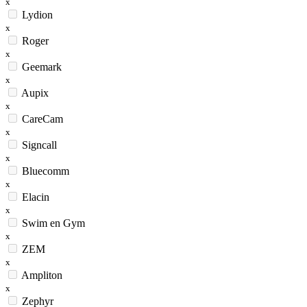
x
Lydion
x
Roger
x
Geemark
x
Aupix
x
CareCam
x
Signcall
x
Bluecomm
x
Elacin
x
Swim en Gym
x
ZEM
x
Ampliton
x
Zephyr