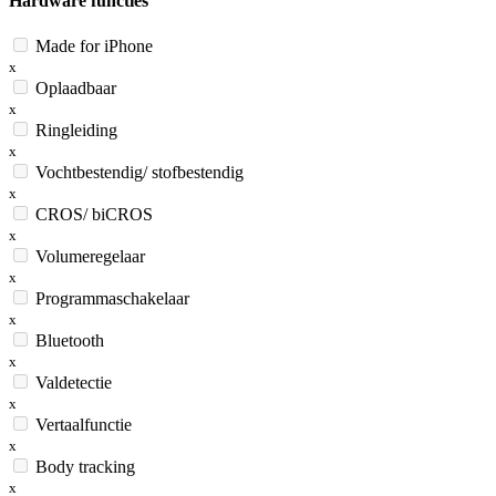
Hardware functies
Made for iPhone
x
Oplaadbaar
x
Ringleiding
x
Vochtbestendig/ stofbestendig
x
CROS/ biCROS
x
Volumeregelaar
x
Programmaschakelaar
x
Bluetooth
x
Valdetectie
x
Vertaalfunctie
x
Body tracking
x