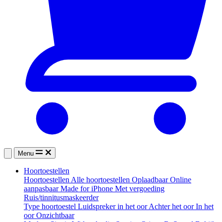
Menu
Hoortoestellen
Hoortoestellen
Alle hoortoestellen
Oplaadbaar
Online
aanpasbaar
Made for iPhone
Met vergoeding
Ruis/tinnitusmaskeerder
Type hoortoestel
Luidspreker in het oor
Achter het oor
In het
oor
Onzichtbaar