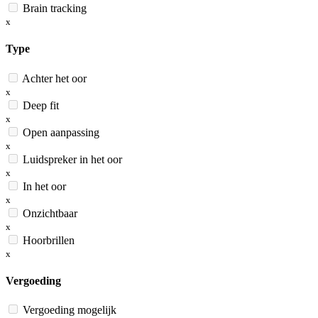
Brain tracking
x
Type
Achter het oor
x
Deep fit
x
Open aanpassing
x
Luidspreker in het oor
x
In het oor
x
Onzichtbaar
x
Hoorbrillen
x
Vergoeding
Vergoeding mogelijk