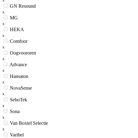
x
GN Resound
x
MG
x
HEKA
x
Comfoor
x
Oogvoororen
x
Advance
x
Hansaton
x
NovaSense
x
SeboTek
x
Sona
x
Van Boxtel Selectie
x
Varibel