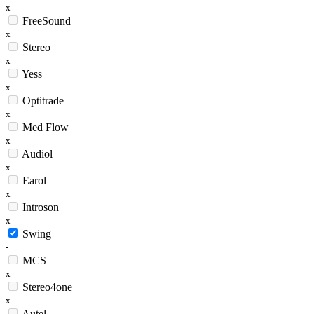
x
FreeSound
x
Stereo
x
Yess
x
Optitrade
x
Med Flow
x
Audiol
x
Earol
x
Introson
x
Swing
-
MCS
x
Stereo4one
x
Autel